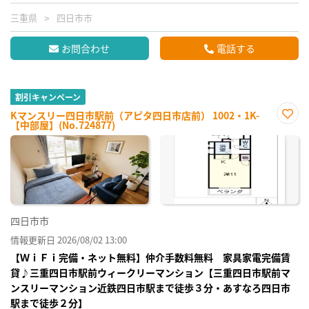
三重県
四日市市
お問合わせ
電話する
割引キャンペーン
Kマンスリー四日市駅前（アピタ四日市店前） 1002・1K-
【中部屋】(No.724877)
お気
に入
り登
録
四日市市
情報更新日 2026/08/02 13:00
【ＷｉＦｉ完備・ネット無料】仲介手数料無料 家具家電完備賃
貸♪三重四日市駅前ウィークリーマンション【三重四日市駅前マ
ンスリーマンション近鉄四日市駅まで徒歩３分・あすなろ四日市
駅まで徒歩２分】