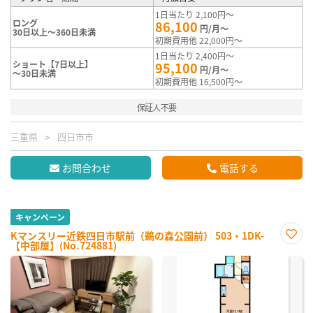
1日当たり 2,100円～
ロング
86,100
円/月～
30日以上～360日未満
初期費用他 22,000円～
1日当たり 2,400円～
ショート【7日以上】
95,100
円/月～
～30日未満
初期費用他 16,500円～
保証人不要
三重県
四日市市
お問合わせ
電話する
キャンペーン
Kマンスリー近鉄四日市駅前（鵜の森公園前） 503・1DK-
【中部屋】(No.724881)
お気
に入
り登
録