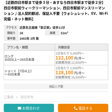
【近鉄四日市駅まで徒歩３分・あすなろ四日市駅まで徒歩２分】
四日市駅前ウィークリーマンション、四日市駅前マンスリーマン
ション♪法人契約歓迎、保証人不要【ウォシュレット、EV、Wi-Fi
完備・ネット無料】
アクセス
近鉄名古屋線「新正駅」徒歩11分
間取り
1K
面積
32m²
築年数
1993年 3月 築
プラン名・期間
月額目安
1日当たり 3,300円～
ロング
122,100
円/月～
30日以上～365日未満
初期費用他 22,000円～
1日当たり 3,500円～
ショート【7日以上】
128,100
円/月～
～30日未満
初期費用他 16,500円～
保証人不要
三重県
四日市市
お問合わせ
電話する