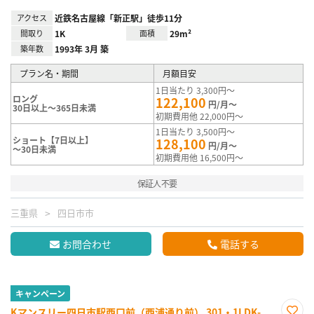
アクセス
近鉄名古屋線「新正駅」徒歩11分
間取り
1K
面積
29m²
築年数
1993年 3月 築
プラン名・期間
月額目安
1日当たり 3,300円～
ロング
122,100
円/月～
30日以上～365日未満
初期費用他 22,000円～
1日当たり 3,500円～
ショート【7日以上】
128,100
円/月～
～30日未満
初期費用他 16,500円～
保証人不要
三重県
四日市市
お問合わせ
電話する
キャンペーン
Kマンスリー四日市駅西口前（西浦通り前） 301・1LDK-