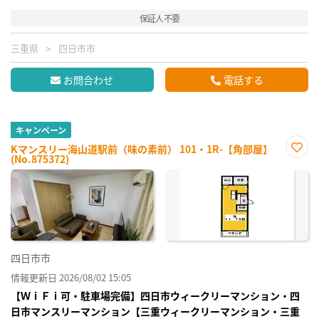
保証人不要
三重県
四日市市
お問合わせ
電話する
キャンペーン
Kマンスリー海山道駅前（味の素前） 101・1R-【角部屋】
(No.875372)
お気
に入
り登
録
四日市市
情報更新日 2026/08/02 15:05
【ＷｉＦｉ可・駐車場完備】四日市ウィークリーマンション・四
日市マンスリーマンション【三重ウィークリーマンション・三重