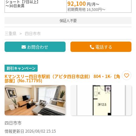
ショート【7日以上】
92,100
円/月～
～30日未満
初期費用他 16,500円～
保証人不要
三重県
四日市市
お問合わせ
電話する
割引キャンペーン
Kマンスリー四日市駅前（アピタ四日市店前） 804・1K-【角
部屋】(No.717795)
お気
に入
り登
録
四日市市
情報更新日 2026/08/02 15:15