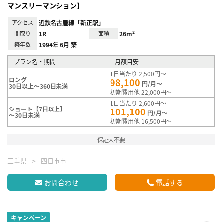
マンスリーマンション】
アクセス
近鉄名古屋線「新正駅」
間取り
1R
面積
26m²
築年数
1994年 6月 築
プラン名・期間
月額目安
1日当たり 2,500円～
ロング
98,100
円/月～
30日以上～360日未満
初期費用他 22,000円～
1日当たり 2,600円～
ショート【7日以上】
101,100
円/月～
～30日未満
初期費用他 16,500円～
保証人不要
三重県
四日市市
お問合わせ
電話する
キャンペーン