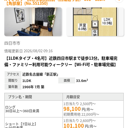
【角部屋】(No.551350)
お気
に入
り登
録
四日市市
情報更新日 2026/08/02 09:16
【1LDKタイプ・4名可】近鉄四日市駅まで徒歩13分。駐車場完
備・ファミリー利用可能ウィークリー【Wi-Fi可・駐車場完備】
アクセス
近鉄名古屋線「新正駅」
間取り
1LDK
面積
33.6m²
築年数
1966年 7月 築
プラン名・期間
月額目安
1日当たり 2,500円～
ロング
98,100
円/月～
30日以上～360日未満
初期費用他 22,000円～
1日当たり 2,600円～
ショート【7日以上】
101,100
円/月～
～30日未満