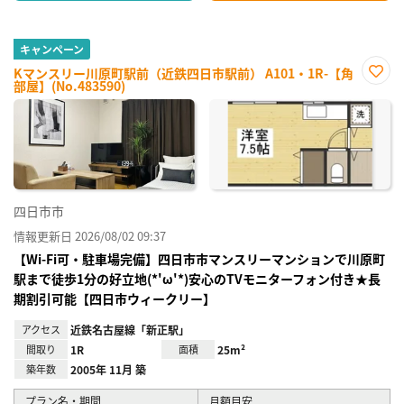
キャンペーン
Kマンスリー川原町駅前（近鉄四日市駅前） A101・1R-【角
部屋】(No.483590)
お気
に入
り登
録
四日市市
情報更新日 2026/08/02 09:37
【Wi-Fi可・駐車場完備】四日市市マンスリーマンションで川原町
駅まで徒歩1分の好立地(*'ω'*)安心のTVモニターフォン付き★長
期割引可能【四日市ウィークリー】
アクセス
近鉄名古屋線「新正駅」
間取り
1R
面積
25m²
築年数
2005年 11月 築
プラン名・期間
月額目安