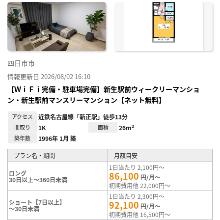
に入
り登
録
四日市市
情報更新日 2026/08/02 16:10
【ＷｉＦｉ完備・駐車場完備】新生駅前ウィークリーマンショ
ン・新生駅前マンスリーマンション【ネット無料】
アクセス
近鉄名古屋線「新正駅」徒歩13分
間取り
1K
面積
26m²
築年数
1996年 1月 築
プラン名・期間
月額目安
1日当たり 2,100円～
ロング
86,100
円/月～
30日以上～360日未満
初期費用他 22,000円～
1日当たり 2,300円～
ショート【7日以上】
92,100
円/月～
～30日未満
初期費用他 16,500円～