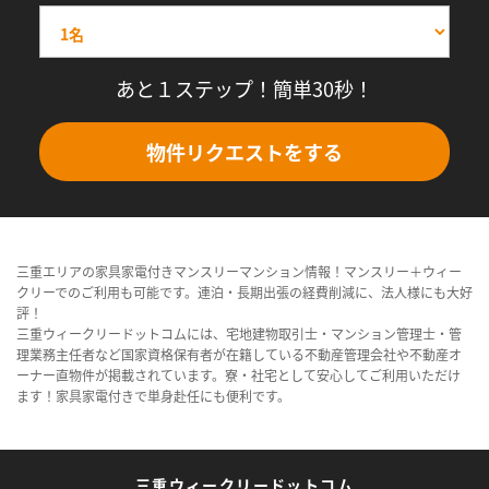
あと１ステップ！簡単30秒！
物件リクエストをする
三重エリアの家具家電付きマンスリーマンション情報！マンスリー＋ウィー
クリーでのご利用も可能です。連泊・長期出張の経費削減に、法人様にも大好
評！
三重ウィークリードットコムには、宅地建物取引士・マンション管理士・管
理業務主任者など国家資格保有者が在籍している不動産管理会社や不動産オ
ーナー直物件が掲載されています。寮・社宅として安心してご利用いただけ
ます！家具家電付きで単身赴任にも便利です。
三重ウィークリードットコム