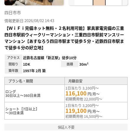
四日市市
情報更新日 2026/08/02 14:43
【ＷｉＦｉ完備ネット無料・２名利用可能】家具家電完備の三重
四日市駅前ウィークリーマンション・三重四日市駅前マンスリー
マンション【あすなろう四日市駅まで徒歩５分・近鉄四日市駅ま
で徒歩６分の好立地】
アクセス
近鉄名古屋線「新正駅」徒歩10分
間取り
1DK
面積
30m²
築年数
1997年 2月 築
プラン名・期間
月額目安
1日当たり 3,100円～
ロング
116,100
円/月～
30日以上～360日未満
初期費用他 22,000円～
1日当たり 3,200円～
ショート【7日以上】
119,100
円/月～
～30日未満
初期費用他 16,500円～
保証人不要