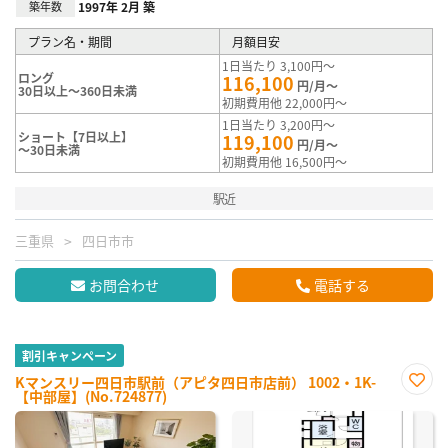
築年数
1997年 2月 築
プラン名・期間
月額目安
1日当たり 3,100円～
ロング
116,100
円/月～
30日以上～360日未満
初期費用他 22,000円～
1日当たり 3,200円～
ショート【7日以上】
119,100
円/月～
～30日未満
初期費用他 16,500円～
駅近
三重県
四日市市
お問合わせ
電話する
割引キャンペーン
Kマンスリー四日市駅前（アピタ四日市店前） 1002・1K-
【中部屋】(No.724877)
お気
に入
り登
録