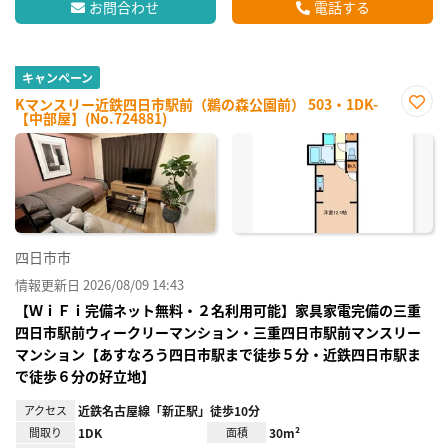
お問合わせ
電話する
キャンペーン
Kマンスリー近鉄四日市駅前（鵜の森公園前） 503・1DK-
【中部屋】(No.724881)
お気
に入
り登
録
四日市市
情報更新日 2026/08/09 14:43
【ＷｉＦｉ完備ネット無料・２名利用可能】家具家電完備の三重
四日市駅前ウィークリーマンション・三重四日市駅前マンスリー
マンション【あすなろう四日市駅まで徒歩５分・近鉄四日市駅ま
で徒歩６分の好立地】
アクセス
近鉄名古屋線「新正駅」徒歩10分
間取り
1DK
面積
30m²