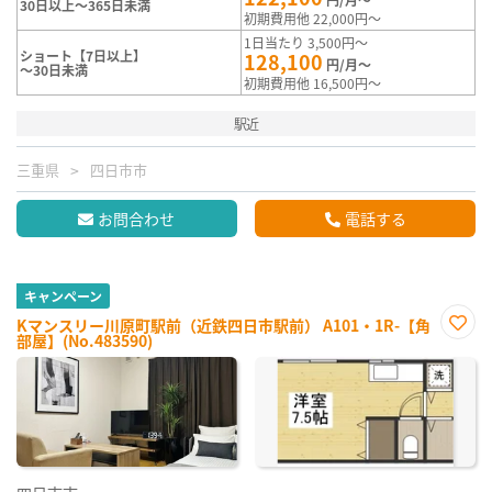
30日以上～365日未満
初期費用他 22,000円～
1日当たり 3,500円～
ショート【7日以上】
128,100
円/月～
～30日未満
初期費用他 16,500円～
駅近
三重県
四日市市
お問合わせ
電話する
キャンペーン
Kマンスリー川原町駅前（近鉄四日市駅前） A101・1R-【角
部屋】(No.483590)
お気
に入
り登
録