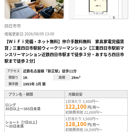
四日市市
情報更新日 2026/08/09 13:00
【ＷｉＦｉ完備・ネット無料】仲介手数料無料 家具家電完備賃
貸♪三重四日市駅前ウィークリーマンション【三重四日市駅前マ
ンスリーマンション近鉄四日市駅まで徒歩３分・あすなろ四日市
駅まで徒歩２分】
アクセス
近鉄名古屋線「新正駅」徒歩11分
間取り
1K
面積
29m²
築年数
1993年 3月 築
プラン名・期間
月額目安
1日当たり 3,300円～
ロング
122,100
円/月～
30日以上～365日未満
初期費用他 22,000円～
1日当たり 3,500円～
ショート【7日以上】
128,100
円/月～
～30日未満
初期費用他 16,500円～