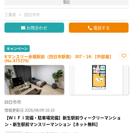
駅近
三重県
四日市市
お問合わせ
電話する
キャンペーン
Kマンスリー赤堀駅前（四日市駅南） 307・1K-【中部屋】
(No.875370)
お気
に入
り登
録
四日市市
情報更新日 2026/08/09 16:10
【ＷｉＦｉ完備・駐車場完備】新生駅前ウィークリーマンショ
ン・新生駅前マンスリーマンション【ネット無料】