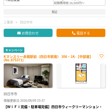
初期費用他 16,500円～
駅近
三重県
四日市市
お問合わせ
電話する
キャンペーン
Kマンスリー赤堀駅前（四日市駅南） 306・1K-【中部屋】
(No.875371)
お気
に入
り登
録
四日市市
情報更新日 2026/08/09 15:37
【ＷｉＦｉ完備・駐車場完備】四日市ウィークリーマンション・