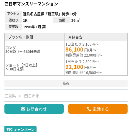
四日市マンスリーマンション
アクセス
近鉄名古屋線「新正駅」徒歩13分
間取り
1K
面積
26m²
築年数
1996年 1月 築
プラン名・期間
月額目安
1日当たり 2,100円～
ロング
86,100
円/月～
30日以上～360日未満
初期費用他 22,000円～
1日当たり 2,300円～
ショート【7日以上】
92,100
円/月～
～30日未満
初期費用他 16,500円～
駅近
三重県
四日市市
お問合わせ
電話する
割引キャンペーン