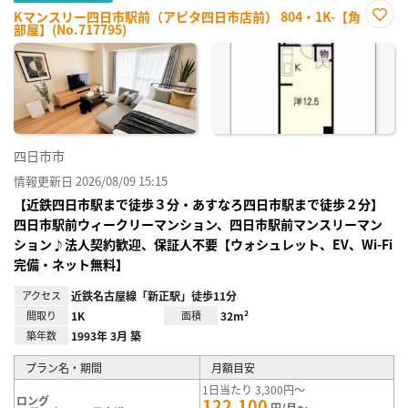
Kマンスリー四日市駅前（アピタ四日市店前） 804・1K-【角
部屋】(No.717795)
お気
に入
り登
録
四日市市
情報更新日 2026/08/09 15:15
【近鉄四日市駅まで徒歩３分・あすなろ四日市駅まで徒歩２分】
四日市駅前ウィークリーマンション、四日市駅前マンスリーマン
ション♪法人契約歓迎、保証人不要【ウォシュレット、EV、Wi-Fi
完備・ネット無料】
アクセス
近鉄名古屋線「新正駅」徒歩11分
間取り
1K
面積
32m²
築年数
1993年 3月 築
プラン名・期間
月額目安
1日当たり 3,300円～
ロング
122,100
円/月～