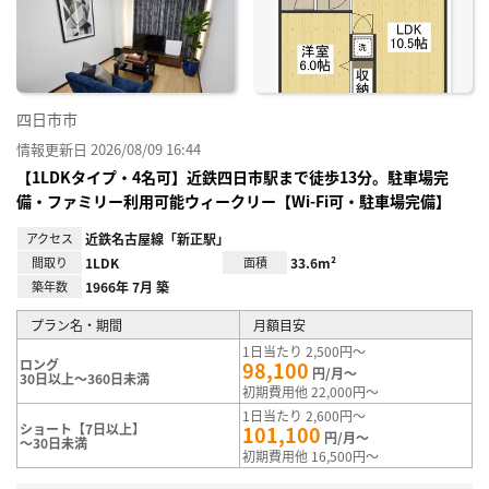
り登
録
四日市市
情報更新日 2026/08/09 16:44
【1LDKタイプ・4名可】近鉄四日市駅まで徒歩13分。駐車場完
備・ファミリー利用可能ウィークリー【Wi-Fi可・駐車場完備】
アクセス
近鉄名古屋線「新正駅」
間取り
1LDK
面積
33.6m²
築年数
1966年 7月 築
プラン名・期間
月額目安
1日当たり 2,500円～
ロング
98,100
円/月～
30日以上～360日未満
初期費用他 22,000円～
1日当たり 2,600円～
ショート【7日以上】
101,100
円/月～
～30日未満
初期費用他 16,500円～