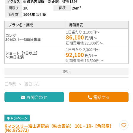
アクセス
近鉄名古屋線「新正駅」徒歩13分
間取り
1K
面積
26m²
築年数
1996年 1月 築
プラン名・期間
月額目安
1日当たり 2,100円～
ロング
86,100
円/月～
30日以上～360日未満
初期費用他 22,000円～
1日当たり 2,300円～
ショート【7日以上】
92,100
円/月～
～30日未満
初期費用他 16,500円～
駅近
三重県
四日市市
お問合わせ
電話する
キャンペーン
Kマンスリー海山道駅前（味の素前） 101・1R-【角部屋】
(No.875372)
お気