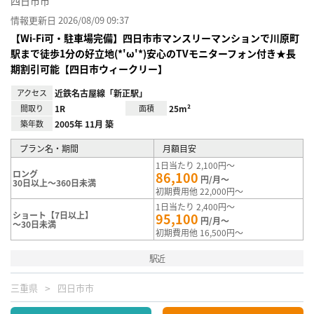
四日市市
情報更新日 2026/08/09 09:37
【Wi-Fi可・駐車場完備】四日市市マンスリーマンションで川原町
駅まで徒歩1分の好立地(*'ω'*)安心のTVモニターフォン付き★長
期割引可能【四日市ウィークリー】
アクセス
近鉄名古屋線「新正駅」
間取り
1R
面積
25m²
築年数
2005年 11月 築
プラン名・期間
月額目安
1日当たり 2,100円～
ロング
86,100
円/月～
30日以上～360日未満
初期費用他 22,000円～
1日当たり 2,400円～
ショート【7日以上】
95,100
円/月～
～30日未満
初期費用他 16,500円～
駅近
三重県
四日市市