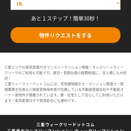
あと１ステップ！簡単30秒！
物件リクエストをする
三重エリアの家具家電付きマンスリーマンション情報！マンスリー＋ウィー
クリーでのご利用も可能です。連泊・長期出張の経費削減に、法人様にも大好
評！
三重ウィークリードットコムには、宅地建物取引士・マンション管理士・管
理業務主任者など国家資格保有者が在籍している不動産管理会社や不動産オ
ーナー直物件が掲載されています。寮・社宅として安心してご利用いただけ
ます！家具家電付きで単身赴任にも便利です。
三重ウィークリードットコム
三重県のマンスリーマンション・ウィークリーマンション