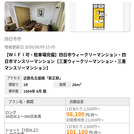
に入
り登
録
四日市市
情報更新日 2026/08/09 15:05
【ＷｉＦｉ可・駐車場完備】四日市ウィークリーマンション・四
日市マンスリーマンション【三重ウィークリーマンション・三重
マンスリーマンション】
アクセス
近鉄名古屋線「新正駅」
間取り
1R
面積
26m²
築年数
1994年 6月 築
プラン名・期間
月額目安
1日当たり 2,500円～
ロング
98,100
円/月～
30日以上～360日未満
初期費用他 22,000円～
1日当たり 2,600円～
ショート【7日以上】
101,100
円/月～
～30日未満