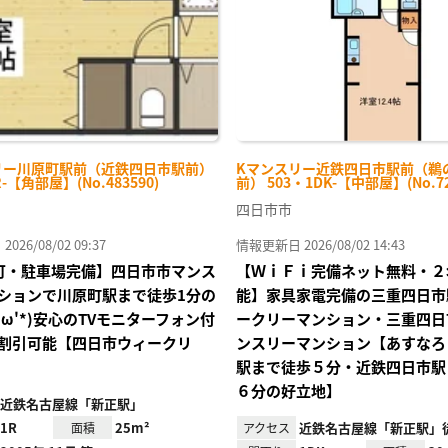
リー川原町駅前（近鉄四日市駅前）
Kマンスリー近鉄四日市駅前（鵜
R-【角部屋】(No.483590)
前） 503・1DK-【中部屋】(No.72
四日市市
26/08/02 09:37
情報更新日 2026/08/02 14:43
Fi可・駐車場完備】四日市市マンス
【ＷｉＦｉ完備ネット無料・２
ションで川原町駅まで徒歩1分の
能】家具家電完備の三重四日市
'ω'*)安心のTVモニターフォン付
ークリーマンション・三重四日
割引可能【四日市ウィークリ
ンスリーマンション【あすなろ
駅まで徒歩５分・近鉄四日市駅
６分の好立地】
近鉄名古屋線「新正駅」
1R
25m²
近鉄名古屋線「新正駅」徒
面積
アクセス