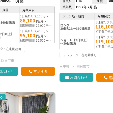
2005年 11月 築
1DK
30
間取り
面積
1997年 2月 築
築年数
・期間
月額目安
1日当たり 2,100円～
プラン名・期間
月額目安
86,100
円/月～
1日当たり 3,
360日未満
ロング
初期費用他 22,000円～
116,10
30日以上～360日未満
1日当たり 2,400円～
初期費用他 2
7日以上】
95,100
円/月～
1日当たり 3,
満
ショート【7日以上】
初期費用他 16,500円～
119,10
～30日未満
初期費用他 1
ーク・在宅勤務可
テレワーク・在宅勤務可
四日市市
三重県
四日市市
問合わせ
電話する
お問合わせ
電
ーン