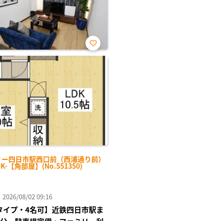
お気
に入
り登
録
リー四日市駅西口前（西浦通り前）
DK-【角部屋】(No.551350)
26/08/02 09:16
Kタイプ・4名可】近鉄四日市駅ま