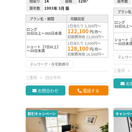
1K
32m²
間取り
面積
築年数
1993年 3月 築
築年数
プラン名
プラン名・期間
月額目安
ロング
1日当たり 3,300円～
30日以上～
ロング
122,100
円/月～
30日以上～365日未満
初期費用他 22,000円～
ショート【
1日当たり 3,500円～
～30日未
ショート【7日以上】
128,100
円/月～
～30日未満
初期費用他 16,500円～
テレワ
テレワーク・在宅勤務可
三重県
三重県
四日市市
お
お問合わせ
電話する
割引キャンペーン
キャンペ