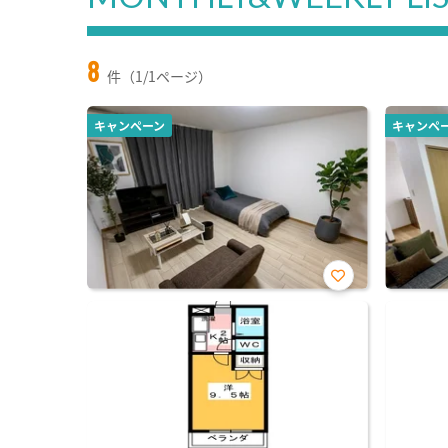
8
件（1/1ページ）
キャンペーン
キャンペ
お気
に入
り登
録