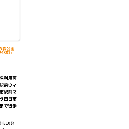
の森公園
4881)
名利用可
駅前ウィ
市駅前マ
う四日市
まで徒歩
歩10分