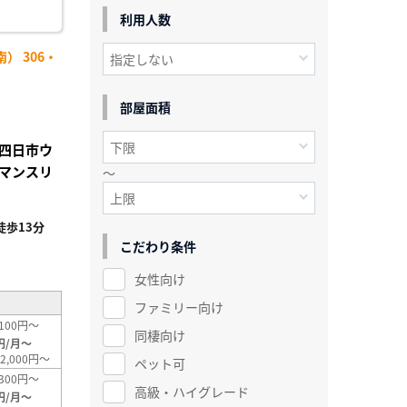
利用人数
） 306・
部屋面積
四日市ウ
マンスリ
～
歩13分
こだわり条件
²
女性向け
ファミリー向け
100円～
同棲向け
円/月～
2,000円～
ペット可
300円～
高級・ハイグレード
円/月～