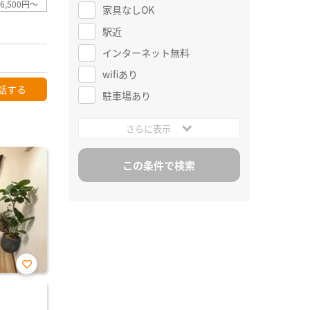
6,500円～
家具なしOK
駅近
インターネット無料
wifiあり
話する
駐車場あり
さらに表示
お気
に入
り登
録