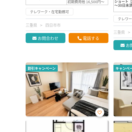
ショート【
初期費用他 16,500円～
～30日未
テレワーク・在宅勤務可
テレワ
三重県
四日市市
三重県
お問合わせ
電話する
お
割引キャンペーン
キャンペ
お気
に入
り登
録