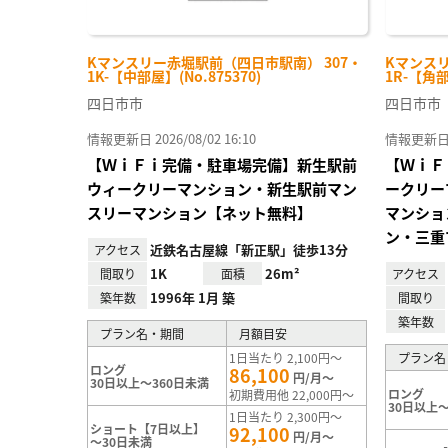
Kマンスリー赤堀駅前（四日市駅南） 307・
Kマンスリ
1K-【中部屋】(No.875370)
1R-【角部
四日市市
四日市市
情報更新日 2026/08/02 16:10
情報更新日 20
【ＷｉＦｉ完備・駐車場完備】新生駅前
【ＷｉＦ
ウィークリーマンション・新生駅前マン
ークリー
スリーマンション【ネット無料】
マンショ
ン・三重
近鉄名古屋線「新正駅」徒歩13分
アクセス
1K
26m²
間取り
面積
アクセス
1996年 1月 築
築年数
間取り
築年数
プラン名・期間
月額目安
1日当たり 2,100円～
プラン名
ロング
86,100
円/月～
30日以上～360日未満
ロング
初期費用他 22,000円～
30日以上～
1日当たり 2,300円～
ショート【7日以上】
92,100
円/月～
～30日未満