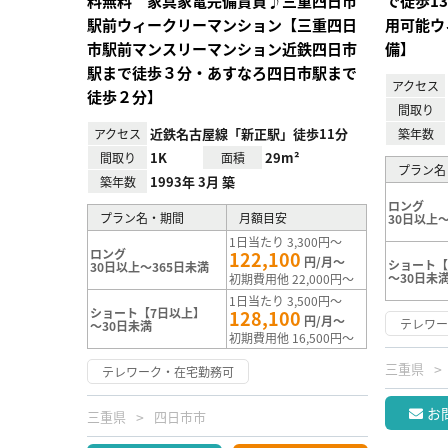
料無料 家具家電完備賃貸♪三重四日市
で徒歩1
駅前ウィークリーマンション【三重四日
用可能ウ
市駅前マンスリーマンション近鉄四日市
備】
駅まで徒歩３分・あすなろ四日市駅まで
アクセス
徒歩２分】
間取り
近鉄名古屋線「新正駅」徒歩11分
アクセス
築年数
1K
29m²
間取り
面積
プラン名
1993年 3月 築
築年数
ロング
プラン名・期間
月額目安
30日以上～
1日当たり 3,300円～
ロング
122,100
円/月～
ショート【
30日以上～365日未満
～30日未
初期費用他 22,000円～
1日当たり 3,500円～
ショート【7日以上】
128,100
円/月～
テレワ
～30日未満
初期費用他 16,500円～
三重県
テレワーク・在宅勤務可
お
三重県
四日市市