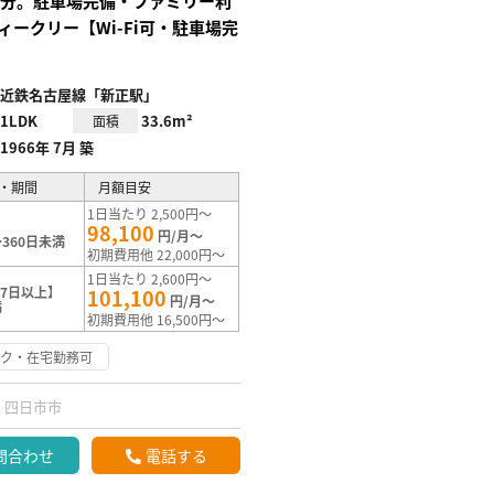
3分。駐車場完備・ファミリー利
ィークリー【Wi-Fi可・駐車場完
近鉄名古屋線「新正駅」
1LDK
33.6m²
面積
1966年 7月 築
・期間
月額目安
1日当たり 2,500円～
98,100
円/月～
360日未満
初期費用他 22,000円～
1日当たり 2,600円～
7日以上】
101,100
円/月～
満
初期費用他 16,500円～
ーク・在宅勤務可
四日市市
問合わせ
電話する