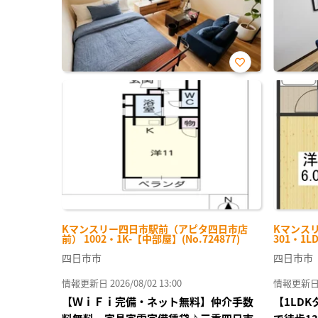
お気
に入
り登
録
Kマンスリー四日市駅前（アピタ四日市店
Kマンス
前） 1002・1K-【中部屋】(No.724877)
301・1L
四日市市
四日市市
情報更新日 2026/08/02 13:00
情報更新日 20
【ＷｉＦｉ完備・ネット無料】仲介手数
【1LD