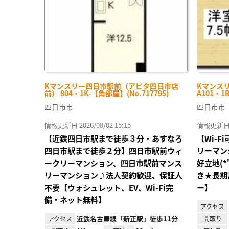
Kマンスリー四日市駅前（アピタ四日市店
Kマンス
前） 804・1K-【角部屋】(No.717795)
A101・1
四日市市
四日市市
情報更新日 2026/08/02 15:15
情報更新日 20
【近鉄四日市駅まで徒歩３分・あすなろ
【Wi-
四日市駅まで徒歩２分】四日市駅前ウィ
リーマン
ークリーマンション、四日市駅前マンス
好立地(*
リーマンション♪法人契約歓迎、保証人
き★長期
不要【ウォシュレット、EV、Wi-Fi完
ー】
備・ネット無料】
アクセス
近鉄名古屋線「新正駅」徒歩11分
アクセス
間取り