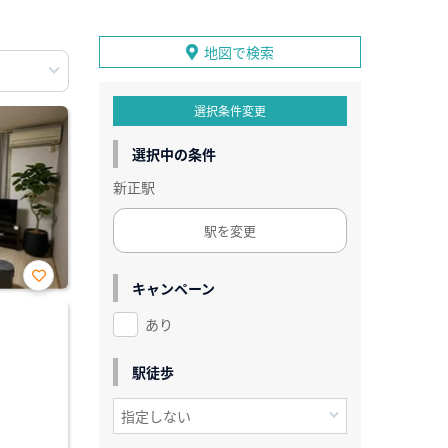
地図で検索
選択条件変更
選択中の条件
新正駅
駅を変更
キャンペーン
お気
に入
あり
り登
録
駅徒歩