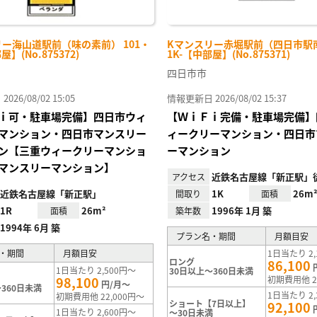
ー海山道駅前（味の素前） 101・
Kマンスリー赤堀駅前（四日市駅南
屋】(No.875372)
1K-【中部屋】(No.875371)
四日市市
26/08/02 15:05
情報更新日 2026/08/02 15:37
ｉ可・駐車場完備】四日市ウィ
【ＷｉＦｉ完備・駐車場完備】
マンション・四日市マンスリー
ィークリーマンション・四日市
ン【三重ウィークリーマンショ
ーマンション
マンスリーマンション】
近鉄名古屋線「新正駅」徒
アクセス
近鉄名古屋線「新正駅」
1K
26m
間取り
面積
1R
26m²
1996年 1月 築
面積
築年数
1994年 6月 築
プラン名・期間
月額目安
・期間
月額目安
1日当たり 2,
ロング
86,100
1日当たり 2,500円～
30日以上～360日未満
98,100
初期費用他 2
円/月～
360日未満
1日当たり 2,
初期費用他 22,000円～
ショート【7日以上】
92,100
1日当たり 2,600円～
～30日未満