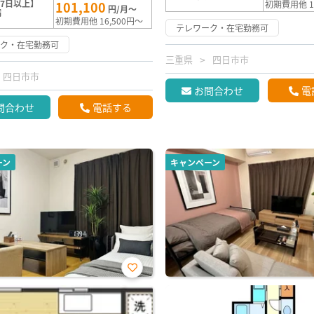
7日以上】
101,100
初期費用他 1
円/月～
満
初期費用他 16,500円～
テレワーク・在宅勤務可
ーク・在宅勤務可
三重県
四日市市
四日市市
お問合わせ
電
問合わせ
電話する
ーン
キャンペーン
お気
に入
り登
録