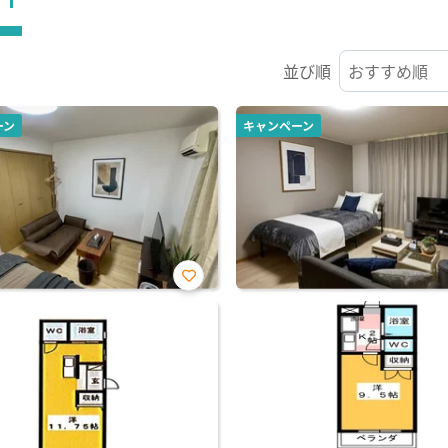
並び順
ーン
キャンペーン
お気
に入
り登
録