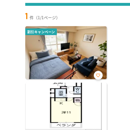
1
件（1/1ページ）
割引キャンペーン
お気
に入
り登
録