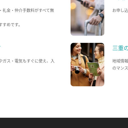
・礼金・仲介手数料がすべて無
お申し
すすめです。
て
三重
やガス・電気もすぐに使え、入
地域情
のマン