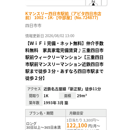
Kマンスリー四日市駅前（アピタ四日市店
前） 1002・1K-【中部屋】(No.724877)
四日市市
情報更新日 2026/08/02 13:00
【ＷｉＦｉ完備・ネット無料】仲介手数
料無料 家具家電完備賃貸♪三重四日市
駅前ウィークリーマンション【三重四日
市駅前マンスリーマンション近鉄四日市
駅まで徒歩３分・あすなろ四日市駅まで
徒歩２分】
近鉄名古屋線「新正駅」徒歩11分
アクセス
1K
29m²
間取り
面積
1993年 3月 築
築年数
プラン名・期間
月額目安
1日当たり 3,300円～
ロング
122,100
円/月～
30日以上～365日未満