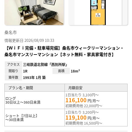
り登
録
桑名市
情報更新日 2026/08/09 10:33
【ＷｉＦｉ完備・駐車場完備】桑名市ウィークリーマンション・
桑名市マンスリーマンション【ネット無料・家具家電付き】
アクセス
三岐鉄道北勢線「西別所駅」
間取り
1R
面積
18m²
築年数
1993年 1月 築
プラン名・期間
月額目安
1日当たり 3,100円～
ロング
116,100
円/月～
30日以上～360日未満
初期費用他 22,000円～
1日当たり 3,200円～
ショート【7日以上】
119,100
円/月～
～30日未満
初期費用他 16,500円～