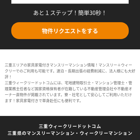
あと１ステップ！簡単30秒！
物件リクエストをする
三重エリアの家具家電付きマンスリーマンション情報！マンスリー＋ウィー
クリーでのご利用も可能です。連泊・長期出張の経費削減に、法人様にも大好
評！
三重ウィークリードットコムには、宅地建物取引士・マンション管理士・管
理業務主任者など国家資格保有者が在籍している不動産管理会社や不動産オ
ーナー直物件が掲載されています。寮・社宅として安心してご利用いただけ
ます！家具家電付きで単身赴任にも便利です。
三重ウィークリードットコム
三重県のマンスリーマンション・ウィークリーマンション