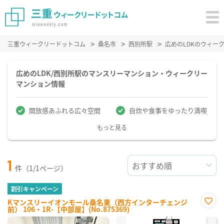
三重ウィークリードットコム
桑名市
西別所駅
広めのLDKのウィー
広めのLDK/西別所駅のマンスリーマンション・ウィークリー
マンション情報
開放感あふれる広々空間
自炊や食事をゆったり満喫
もっと見る
1
件（1/1ページ）
割引キャンペーン
Kマンスリーイオンモール桑名東（西方インターチェンジ
前） 106・1R-【中部屋】(No.875369)
お気
に入