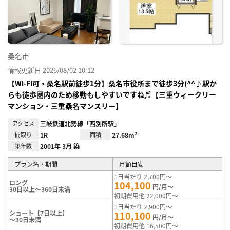
り登
録
桑名市
情報更新日 2026/08/02 10:12
【Wi-Fi可・桑名駅前徒歩1分】桑名市役所まで徒歩3分(^^♪駅か
らも徒歩圏内のため移動もしやすいですね♬【三重ウィークリー
マンション・三重桑名マンスリー】
アクセス
三岐鉄道北勢線「西別所駅」
間取り
1R
面積
27.68m²
築年数
2001年 3月 築
プラン名・期間
月額目安
1日当たり 2,700円～
ロング
104,100
円/月～
30日以上～360日未満
初期費用他 22,000円～
1日当たり 2,900円～
ショート【7日以上】
110,100
円/月～
～30日未満
初期費用他 16,500円～