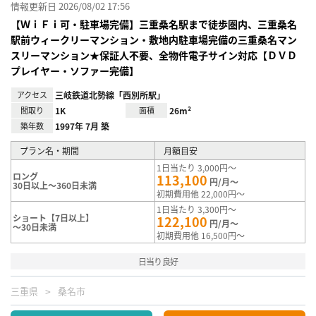
情報更新日 2026/08/02 17:56
【ＷｉＦｉ可・駐車場完備】三重桑名駅まで徒歩圏内、三重桑名
駅前ウィークリーマンション・敷地内駐車場完備の三重桑名マン
スリーマンション★保証人不要、全物件電子サイン対応【ＤＶＤ
プレイヤー・ソファー完備】
アクセス
三岐鉄道北勢線「西別所駅」
間取り
1K
面積
26m²
築年数
1997年 7月 築
プラン名・期間
月額目安
1日当たり 3,000円～
ロング
113,100
円/月～
30日以上～360日未満
初期費用他 22,000円～
1日当たり 3,300円～
ショート【7日以上】
122,100
円/月～
～30日未満
初期費用他 16,500円～
日当り良好
三重県
桑名市