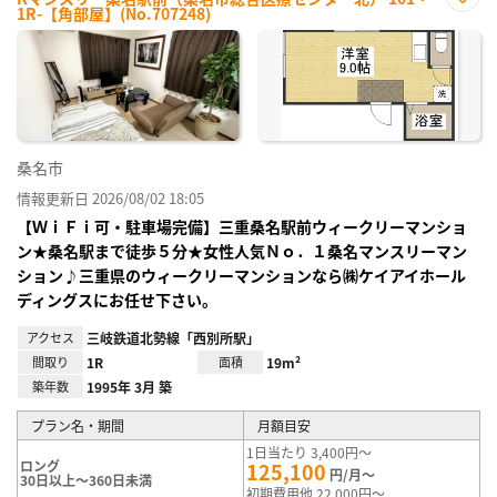
1R-【角部屋】(No.707248)
お気
に入
り登
録
桑名市
情報更新日 2026/08/02 18:05
【ＷｉＦｉ可・駐車場完備】三重桑名駅前ウィークリーマンショ
ン★桑名駅まで徒歩５分★女性人気Ｎｏ．１桑名マンスリーマン
ション♪三重県のウィークリーマンションなら㈱ケイアイホール
ディングスにお任せ下さい。
アクセス
三岐鉄道北勢線「西別所駅」
間取り
1R
面積
19m²
築年数
1995年 3月 築
プラン名・期間
月額目安
1日当たり 3,400円～
ロング
125,100
円/月～
30日以上～360日未満
初期費用他 22,000円～