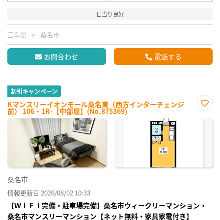
日当り良好
三重県
桑名市
お問合わせ
電話する
割引キャンペーン
Kマンスリーイオンモール桑名東（西方インターチェンジ
前） 106・1R-【中部屋】(No.875369)
お気
に入
り登
録
桑名市
情報更新日 2026/08/02 10:33
【ＷｉＦｉ完備・駐車場完備】桑名市ウィークリーマンション・
桑名市マンスリーマンション【ネット無料・家具家電付き】