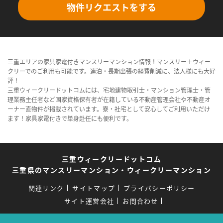
物件リクエストをする
三重エリアの家具家電付きマンスリーマンション情報！マンスリー＋ウィー
クリーでのご利用も可能です。連泊・長期出張の経費削減に、法人様にも大好
評！
三重ウィークリードットコムには、宅地建物取引士・マンション管理士・管
理業務主任者など国家資格保有者が在籍している不動産管理会社や不動産オ
ーナー直物件が掲載されています。寮・社宅として安心してご利用いただけ
ます！家具家電付きで単身赴任にも便利です。
三重ウィークリードットコム
三重県のマンスリーマンション・ウィークリーマンション
関連リンク
サイトマップ
プライバシーポリシー
サイト運営会社
お問合わせ