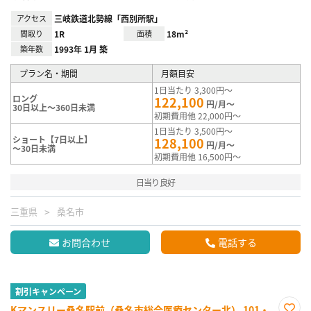
アクセス
三岐鉄道北勢線「西別所駅」
間取り
1R
面積
18m²
築年数
1993年 1月 築
プラン名・期間
月額目安
1日当たり 3,300円～
ロング
122,100
円/月～
30日以上～360日未満
初期費用他 22,000円～
1日当たり 3,500円～
ショート【7日以上】
128,100
円/月～
～30日未満
初期費用他 16,500円～
日当り良好
三重県
桑名市
お問合わせ
電話する
割引キャンペーン
Kマンスリー桑名駅前（桑名市総合医療センター北） 101・