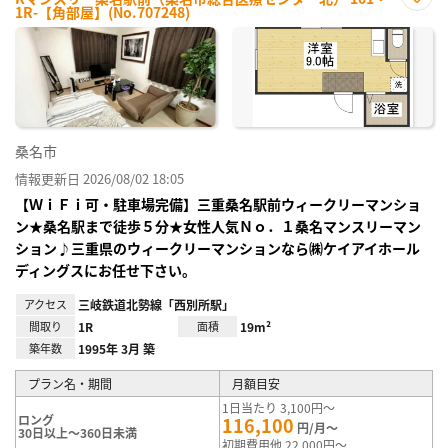
1R-【角部屋】(No.707248)
お気
に入
り登
録
桑名市
情報更新日 2026/08/02 18:05
【ＷｉＦｉ可・駐車場完備】三重桑名駅前ウィークリーマンショ
ン★桑名駅まで徒歩５分★女性人気Ｎｏ．１桑名マンスリーマン
ション♪三重県のウィークリーマンションなら㈱ケイアイホール
ディングスにお任せ下さい。
アクセス
三岐鉄道北勢線「西別所駅」
間取り
1R
面積
19m²
築年数
1995年 3月 築
プラン名・期間
月額目安
1日当たり 3,100円～
ロング
116,100
円/月～
30日以上～360日未満
初期費用他 22,000円～