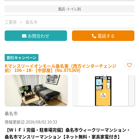
風呂･トイレ別
三重県
桑名市
お問合わせ
電話する
割引キャンペーン
Kマンスリーイオンモール桑名東（西方インターチェンジ
前） 106・1R-【中部屋】(No.875369)
お気
に入
り登
録
桑名市
情報更新日 2026/08/02 10:33
【ＷｉＦｉ完備・駐車場完備】桑名市ウィークリーマンション・
桑名市マンスリーマンション【ネット無料・家具家電付き】