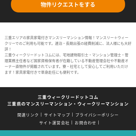
物件リクエストをする
三重エリアの家具家電付きマンスリーマンション情報！マンスリー＋ウィー
クリーでのご利用も可能です。連泊・長期出張の経費削減に、法人様にも大好
評！
三重ウィークリードットコムには、宅地建物取引士・マンション管理士・管
理業務主任者など国家資格保有者が在籍している不動産管理会社や不動産オ
ーナー直物件が掲載されています。寮・社宅として安心してご利用いただけ
ます！家具家電付きで単身赴任にも便利です。
三重ウィークリードットコム
三重県のマンスリーマンション・ウィークリーマンション
関連リンク
サイトマップ
プライバシーポリシー
サイト運営会社
お問合わせ