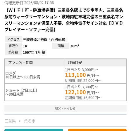
情報更新日 2026/08/02 17:56
【ＷｉＦｉ可・駐車場完備】三重桑名駅まで徒歩圏内、三重桑名
駅前ウィークリーマンション・敷地内駐車場完備の三重桑名マン
スリーマンション★保証人不要、全物件電子サイン対応【ＤＶＤ
プレイヤー・ソファー完備】
アクセス
三岐鉄道北勢線「西別所駅」
間取り
1K
面積
26m²
築年数
1997年 7月 築
プラン名・期間
月額目安
1日当たり 3,000円～
ロング
113,100
円/月～
30日以上～360日未満
初期費用他 22,000円～
1日当たり 3,300円～
ショート【7日以上】
122,100
円/月～
～30日未満
初期費用他 16,500円～
風呂･トイレ別
三重県
桑名市