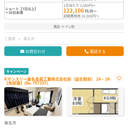
1日当たり 3,300円～
ショート【7日以上】
122,100
円/月～
～30日未満
初期費用他 16,500円～
風呂･トイレ別
三重県
桑名市
お問合わせ
電話する
キャンペーン
Kマンスリー桑名金属工業株式会社前（益生駅前） 1A・1K-
【角部屋】(No.707337)
お気
に入
り登
録
桑名市