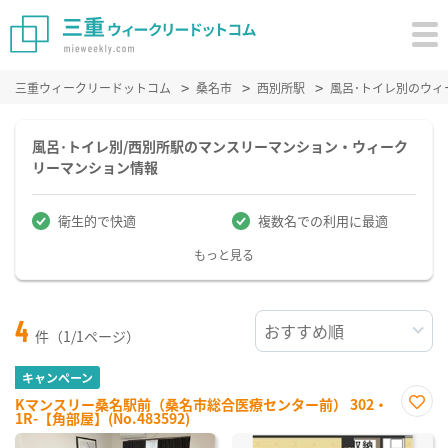
三重ウィークリードットコム
桑名市
西別所駅
風呂･トイレ別のウィ
風呂･トイレ別/西別所駅のマンスリーマンション・ウィーク
リーマンション情報
衛生的で快適
複数名での利用に最適
もっと見る
4
件（1/1ページ）
キャンペーン
Kマンスリー桑名駅前（桑名市総合医療センター前） 302・
1R-【角部屋】(No.483592)
お気
に入