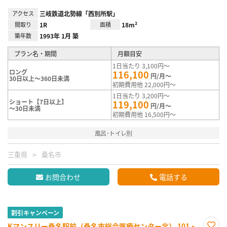
アクセス
三岐鉄道北勢線「西別所駅」
間取り
1R
面積
18m²
築年数
1993年 1月 築
プラン名・期間
月額目安
1日当たり 3,100円～
ロング
116,100
円/月～
30日以上～360日未満
初期費用他 22,000円～
1日当たり 3,200円～
ショート【7日以上】
119,100
円/月～
～30日未満
初期費用他 16,500円～
風呂･トイレ別
三重県
桑名市
お問合わせ
電話する
割引キャンペーン
Kマンスリー桑名駅前（桑名市総合医療センター北） 101・