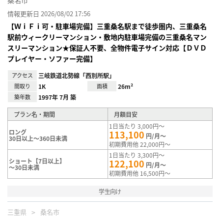
情報更新日 2026/08/02 17:56
【ＷｉＦｉ可・駐車場完備】三重桑名駅まで徒歩圏内、三重桑名
駅前ウィークリーマンション・敷地内駐車場完備の三重桑名マン
スリーマンション★保証人不要、全物件電子サイン対応【ＤＶＤ
プレイヤー・ソファー完備】
アクセス
三岐鉄道北勢線「西別所駅」
間取り
1K
面積
26m²
築年数
1997年 7月 築
プラン名・期間
月額目安
1日当たり 3,000円～
ロング
113,100
円/月～
30日以上～360日未満
初期費用他 22,000円～
1日当たり 3,300円～
ショート【7日以上】
122,100
円/月～
～30日未満
初期費用他 16,500円～
学生向け
三重県
桑名市