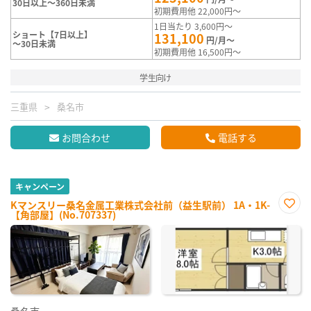
30日以上～360日未満
初期費用他 22,000円～
1日当たり 3,600円～
ショート【7日以上】
131,100
円/月～
～30日未満
初期費用他 16,500円～
学生向け
三重県
桑名市
お問合わせ
電話する
キャンペーン
Kマンスリー桑名金属工業株式会社前（益生駅前） 1A・1K-
【角部屋】(No.707337)
お気
に入
り登
録
桑名市