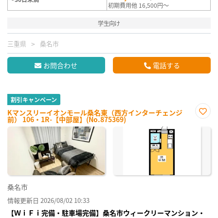
初期費用他 16,500円～
学生向け
三重県
桑名市
お問合わせ
電話する
割引キャンペーン
Kマンスリーイオンモール桑名東（西方インターチェンジ
前） 106・1R-【中部屋】(No.875369)
お気
に入
り登
録
桑名市
情報更新日 2026/08/02 10:33
【ＷｉＦｉ完備・駐車場完備】桑名市ウィークリーマンション・