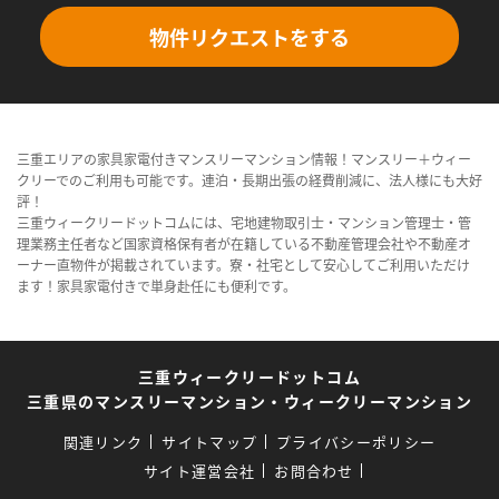
物件リクエストをする
三重エリアの家具家電付きマンスリーマンション情報！マンスリー＋ウィー
クリーでのご利用も可能です。連泊・長期出張の経費削減に、法人様にも大好
評！
三重ウィークリードットコムには、宅地建物取引士・マンション管理士・管
理業務主任者など国家資格保有者が在籍している不動産管理会社や不動産オ
ーナー直物件が掲載されています。寮・社宅として安心してご利用いただけ
ます！家具家電付きで単身赴任にも便利です。
三重ウィークリードットコム
三重県のマンスリーマンション・ウィークリーマンション
関連リンク
サイトマップ
プライバシーポリシー
サイト運営会社
お問合わせ