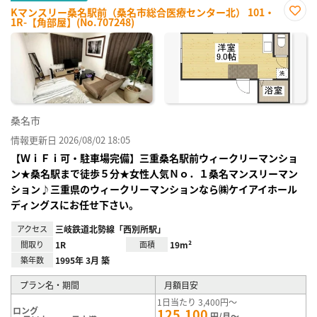
Kマンスリー桑名駅前（桑名市総合医療センター北） 101・
1R-【角部屋】(No.707248)
お気
に入
り登
録
桑名市
情報更新日 2026/08/02 18:05
【ＷｉＦｉ可・駐車場完備】三重桑名駅前ウィークリーマンショ
ン★桑名駅まで徒歩５分★女性人気Ｎｏ．１桑名マンスリーマン
ション♪三重県のウィークリーマンションなら㈱ケイアイホール
ディングスにお任せ下さい。
アクセス
三岐鉄道北勢線「西別所駅」
間取り
1R
面積
19m²
築年数
1995年 3月 築
プラン名・期間
月額目安
1日当たり 3,400円～
ロング
125,100
円/月～