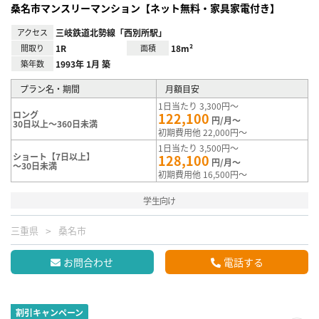
桑名市マンスリーマンション【ネット無料・家具家電付き】
アクセス
三岐鉄道北勢線「西別所駅」
間取り
1R
面積
18m²
築年数
1993年 1月 築
プラン名・期間
月額目安
1日当たり 3,300円～
ロング
122,100
円/月～
30日以上～360日未満
初期費用他 22,000円～
1日当たり 3,500円～
ショート【7日以上】
128,100
円/月～
～30日未満
初期費用他 16,500円～
学生向け
三重県
桑名市
お問合わせ
電話する
割引キャンペーン