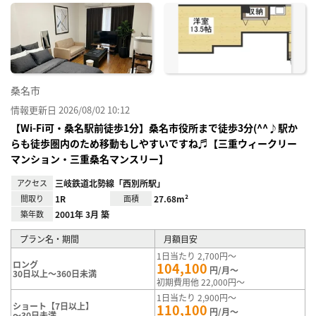
に入
り登
録
桑名市
情報更新日 2026/08/02 10:12
【Wi-Fi可・桑名駅前徒歩1分】桑名市役所まで徒歩3分(^^♪駅か
らも徒歩圏内のため移動もしやすいですね♬【三重ウィークリー
マンション・三重桑名マンスリー】
アクセス
三岐鉄道北勢線「西別所駅」
間取り
1R
面積
27.68m²
築年数
2001年 3月 築
プラン名・期間
月額目安
1日当たり 2,700円～
ロング
104,100
円/月～
30日以上～360日未満
初期費用他 22,000円～
1日当たり 2,900円～
ショート【7日以上】
110,100
円/月～
～30日未満