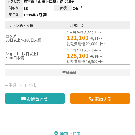
アクセス
参宮線「山田上口駅」徒歩15分
間取り
1K
面積
24m²
築年数
1998年 7月 築
プラン名・期間
月額目安
1日当たり 3,300円～
ロング
122,100
円/月～
30日以上～360日未満
初期費用他 22,000円～
1日当たり 3,500円～
ショート【7日以上】
128,100
円/月～
～30日未満
初期費用他 16,500円～
手数料無料
三重県
伊勢市
お問合わせ
電話する
地図で検索