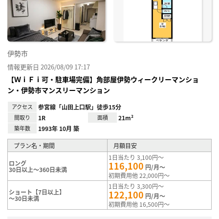
り登
録
伊勢市
情報更新日 2026/08/09 17:17
【ＷｉＦｉ可・駐車場完備】角部屋伊勢ウィークリーマンショ
ン・伊勢市マンスリーマンション
アクセス
参宮線「山田上口駅」徒歩15分
間取り
1R
面積
21m²
築年数
1993年 10月 築
プラン名・期間
月額目安
1日当たり 3,100円～
ロング
116,100
円/月～
30日以上～360日未満
初期費用他 22,000円～
1日当たり 3,300円～
ショート【7日以上】
122,100
円/月～
～30日未満
初期費用他 16,500円～