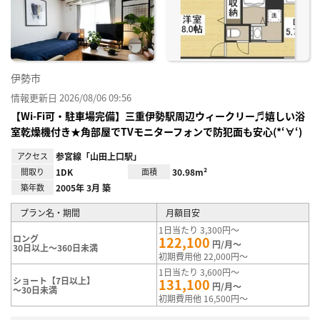
り登
録
伊勢市
情報更新日 2026/08/06 09:56
【Wi-Fi可・駐車場完備】三重伊勢駅周辺ウィークリー♬嬉しい浴
室乾燥機付き★角部屋でTVモニターフォンで防犯面も安心(*‘∀‘)
アクセス
参宮線「山田上口駅」
間取り
1DK
面積
30.98m²
築年数
2005年 3月 築
プラン名・期間
月額目安
1日当たり 3,300円～
ロング
122,100
円/月～
30日以上～360日未満
初期費用他 22,000円～
1日当たり 3,600円～
ショート【7日以上】
131,100
円/月～
～30日未満
初期費用他 16,500円～