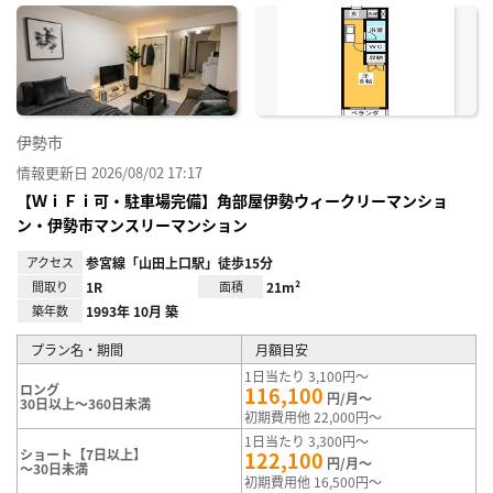
に入
り登
録
伊勢市
情報更新日 2026/08/02 17:17
【ＷｉＦｉ可・駐車場完備】角部屋伊勢ウィークリーマンショ
ン・伊勢市マンスリーマンション
アクセス
参宮線「山田上口駅」徒歩15分
間取り
1R
面積
21m²
築年数
1993年 10月 築
プラン名・期間
月額目安
1日当たり 3,100円～
ロング
116,100
円/月～
30日以上～360日未満
初期費用他 22,000円～
1日当たり 3,300円～
ショート【7日以上】
122,100
円/月～
～30日未満
初期費用他 16,500円～