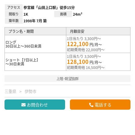
アクセス
参宮線「山田上口駅」徒歩15分
間取り
1K
面積
24m²
築年数
1998年 7月 築
プラン名・期間
月額目安
1日当たり 3,300円～
ロング
122,100
円/月～
30日以上～360日未満
初期費用他 22,000円～
1日当たり 3,500円～
ショート【7日以上】
128,100
円/月～
～30日未満
初期費用他 16,500円～
上階･眺望抜群
三重県
伊勢市
お問合わせ
電話する