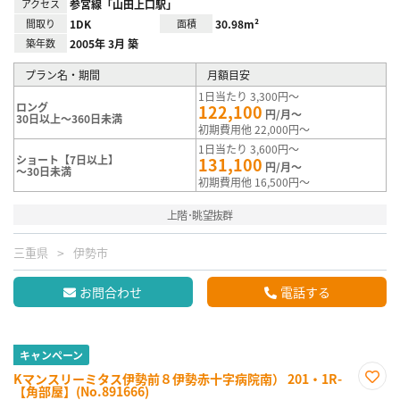
アクセス
参宮線「山田上口駅」
間取り
1DK
面積
30.98m²
築年数
2005年 3月 築
プラン名・期間
月額目安
1日当たり 3,300円～
ロング
122,100
円/月～
30日以上～360日未満
初期費用他 22,000円～
1日当たり 3,600円～
ショート【7日以上】
131,100
円/月～
～30日未満
初期費用他 16,500円～
上階･眺望抜群
三重県
伊勢市
お問合わせ
電話する
キャンペーン
Kマンスリーミタス伊勢前８伊勢赤十字病院南） 201・1R-
【角部屋】(No.891666)
お気