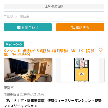
上階･眺望抜群
三重県
伊勢市
お問合わせ
電話する
キャンペーン
Kマンスリー伊勢ひかり病院前（宮町駅前） 3D・1K-【角部
屋】(No.891665)
お気
に入
り登
録
伊勢市
情報更新日 2026/08/02 09:42
【ＷｉＦｉ可・駐車場完備】伊勢ウィークリーマンション・伊勢
マンスリーマンション