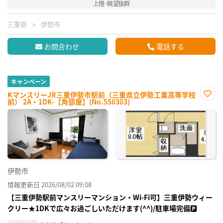
上階･眺望抜群
三重県
伊勢市
お問合わせ
電話する
キャンペーン
KマンスリーJR三重伊勢市駅前（三重県立伊勢工業高等学校
前） 2A・1DK-【角部屋】(No.550303)
お気
に入
り登
録
伊勢市
情報更新日 2026/08/02 09:08
【三重伊勢駅前マンスリーマンション・Wi-Fi可】三重伊勢ウィー
クリー★1DKで広々お過ごしいただけます(^^)/駐車場完備🅿