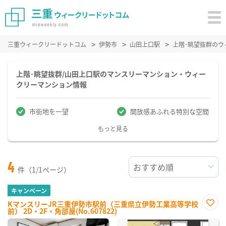
三重ウィークリードットコム
伊勢市
山田上口駅
上階･眺望抜群の
上階･眺望抜群/山田上口駅のマンスリーマンション・ウィー
クリーマンション情報
市街地を一望
開放感あふれる特別な空間
もっと見る
4
件（1/1ページ）
キャンペーン
KマンスリーJR三重伊勢市駅前（三重県立伊勢工業高等学校
前） 2D・2F・角部屋(No.607822)
お気
に入