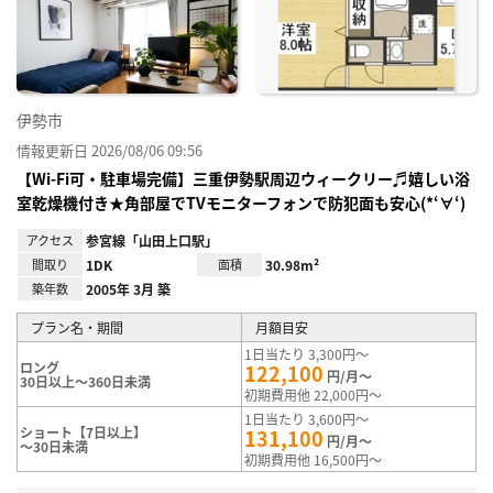
り登
録
伊勢市
情報更新日 2026/08/06 09:56
【Wi-Fi可・駐車場完備】三重伊勢駅周辺ウィークリー♬嬉しい浴
室乾燥機付き★角部屋でTVモニターフォンで防犯面も安心(*‘∀‘)
アクセス
参宮線「山田上口駅」
間取り
1DK
面積
30.98m²
築年数
2005年 3月 築
プラン名・期間
月額目安
1日当たり 3,300円～
ロング
122,100
円/月～
30日以上～360日未満
初期費用他 22,000円～
1日当たり 3,600円～
ショート【7日以上】
131,100
円/月～
～30日未満
初期費用他 16,500円～