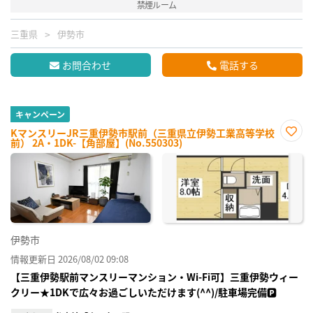
禁煙ルーム
三重県
伊勢市
お問合わせ
電話する
キャンペーン
KマンスリーJR三重伊勢市駅前（三重県立伊勢工業高等学校
前） 2A・1DK-【角部屋】(No.550303)
お気
に入
り登
録
伊勢市
情報更新日 2026/08/02 09:08
【三重伊勢駅前マンスリーマンション・Wi-Fi可】三重伊勢ウィー
クリー★1DKで広々お過ごしいただけます(^^)/駐車場完備🅿