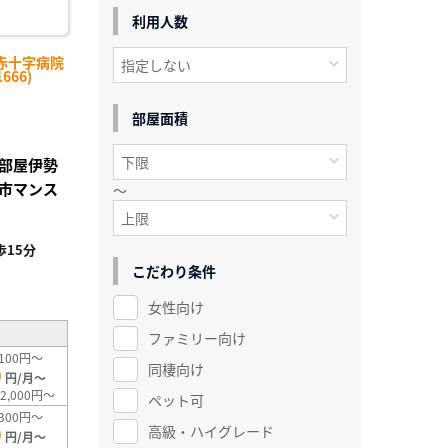
利用人数
赤十字病院
666)
部屋面積
部屋伊勢
市マンス
～
15分
こだわり条件
²
女性向け
ファミリー向け
100円～
同棲向け
0
円/月～
2,000円～
ペット可
300円～
高級・ハイグレード
0
円/月～