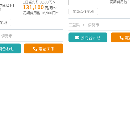
初期費用他 1
1日当たり 3,600円～
7日以上】
131,100
円/月～
満
閑静な住宅地
初期費用他 16,500円～
住宅地
三重県
伊勢市
伊勢市
お問合わせ
電
問合わせ
電話する