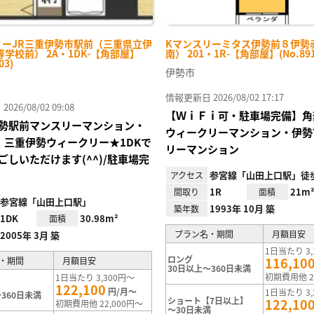
リーJR三重伊勢市駅前（三重県立伊
Kマンスリーミタス伊勢前８伊勢
学校前） 2A・1DK-【角部屋】
南） 201・1R-【角部屋】(No.891
03)
伊勢市
情報更新日 2026/08/02 17:17
26/08/02 09:08
【ＷｉＦｉ可・駐車場完備】角
勢駅前マンスリーマンション・
ウィークリーマンション・伊勢
i可】三重伊勢ウィークリー★1DKで
リーマンション
ごしいただけます(^^)/駐車場完
参宮線「山田上口駅」徒歩
アクセス
1R
21m
間取り
面積
参宮線「山田上口駅」
1993年 10月 築
築年数
1DK
30.98m²
面積
プラン名・期間
月額目安
2005年 3月 築
1日当たり 3,
ロング
116,10
・期間
月額目安
30日以上～360日未満
初期費用他 2
1日当たり 3,300円～
122,100
円/月～
1日当たり 3,
360日未満
ショート【7日以上】
122,10
初期費用他 22,000円～
～30日未満