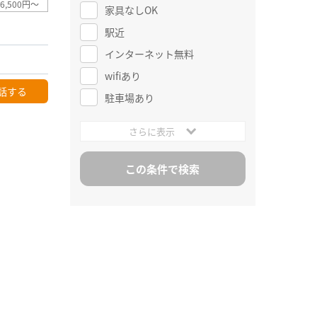
6,500円～
家具なしOK
駅近
インターネット無料
wifiあり
話する
駐車場あり
さらに表示