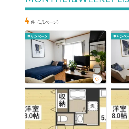
4
件（1/1ページ）
キャンペーン
キャンペ
お気
に入
り登
録