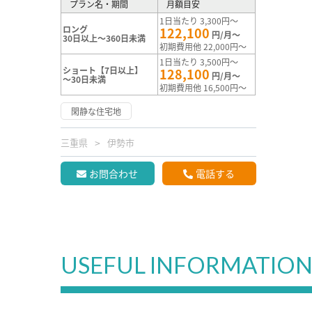
プラン名・期間
月額目安
1日当たり 3,300円～
ロング
122,100
円/月～
30日以上～360日未満
初期費用他 22,000円～
1日当たり 3,500円～
ショート【7日以上】
128,100
円/月～
～30日未満
初期費用他 16,500円～
閑静な住宅地
三重県
伊勢市
お問合わせ
電話する
USEFUL INFORMATIO