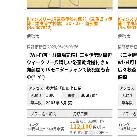
KマンスリーJR三重伊勢市駅前（三重県立伊
Kマンス
勢工業高等学校前） 2D・2F・角部屋
勢工業高等
(No.607822)
(No.5503
伊勢市
伊勢市
情報更新日 2026/08/06 09:56
情報更新日 20
【Wi-Fi可・駐車場完備】三重伊勢駅周辺
【三重伊
ウィークリー♬嬉しい浴室乾燥機付き★
Wi-F
角部屋でTVモニターフォンで防犯面も安
広々お過
心(*‘∀‘)
備🅿
参宮線「山田上口駅」
アクセス
アクセス
1DK
30.98m²
間取り
面積
間取り
2005年 3月 築
築年数
築年数
プラン名・期間
月額目安
プラン名
1日当たり 3,300円～
ロング
ロング
122,100
円/月～
30日以上～360日未満
30日以上～
初期費用他 22,000円～