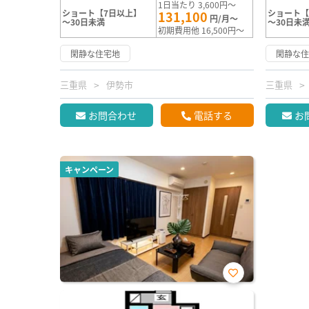
1日当たり 3,600円～
ショート【7日以上】
ショート【
131,100
円/月～
～30日未満
～30日未
初期費用他 16,500円～
閑静な住宅地
閑静な
三重県
伊勢市
三重県
お問合わせ
電話する
お
キャンペーン
お気
に入
り登