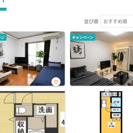
並び順
ーン
キャンペーン
お気
に入
り登
録