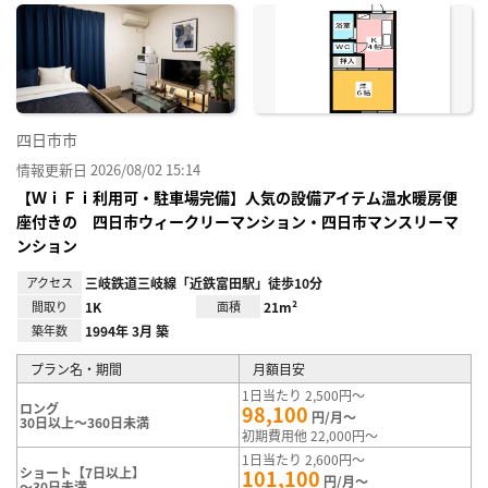
に入
り登
録
四日市市
情報更新日 2026/08/02 15:14
【ＷｉＦｉ利用可・駐車場完備】人気の設備アイテム温水暖房便
座付きの 四日市ウィークリーマンション・四日市マンスリーマ
ンション
アクセス
三岐鉄道三岐線「近鉄富田駅」徒歩10分
間取り
1K
面積
21m²
築年数
1994年 3月 築
プラン名・期間
月額目安
1日当たり 2,500円～
ロング
98,100
円/月～
30日以上～360日未満
初期費用他 22,000円～
1日当たり 2,600円～
ショート【7日以上】
101,100
円/月～
～30日未満