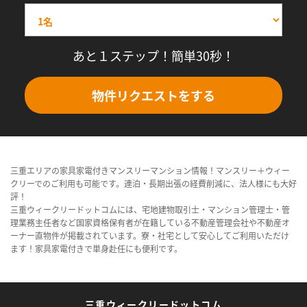
あと１ステップ！簡単30秒！
物件リクエストをする
三重エリアの家具家電付きマンスリーマンション情報！マンスリー＋ウィー
クリーでのご利用も可能です。連泊・長期出張の経費削減に、法人様にも大好
評！
三重ウィークリードットコムには、宅地建物取引士・マンション管理士・管
理業務主任者など国家資格保有者が在籍している不動産管理会社や不動産オ
ーナー直物件が掲載されています。寮・社宅として安心してご利用いただけ
ます！家具家電付きで単身赴任にも便利です。
三重ウィークリードットコム