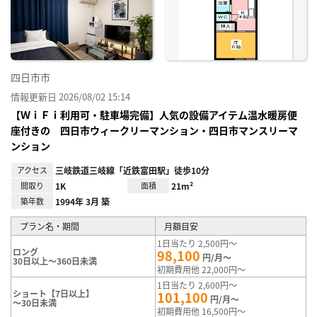
り登
録
四日市市
情報更新日 2026/08/02 15:14
【ＷｉＦｉ利用可・駐車場完備】人気の設備アイテム温水暖房便
座付きの 四日市ウィークリーマンション・四日市マンスリーマ
ンション
アクセス
三岐鉄道三岐線「近鉄富田駅」徒歩10分
間取り
1K
面積
21m²
築年数
1994年 3月 築
プラン名・期間
月額目安
1日当たり 2,500円～
ロング
98,100
円/月～
30日以上～360日未満
初期費用他 22,000円～
1日当たり 2,600円～
ショート【7日以上】
101,100
円/月～
～30日未満
初期費用他 16,500円～