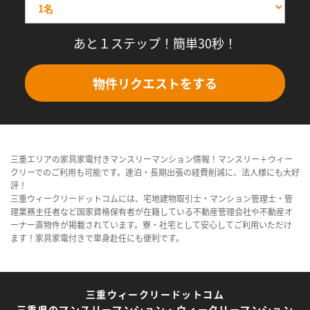
あと１ステップ！簡単30秒！
物件リクエストをする
三重エリアの家具家電付きマンスリーマンション情報！マンスリー＋ウィー
クリーでのご利用も可能です。連泊・長期出張の経費削減に、法人様にも大好
評！
三重ウィークリードットコムには、宅地建物取引士・マンション管理士・管
理業務主任者など国家資格保有者が在籍している不動産管理会社や不動産オ
ーナー直物件が掲載されています。寮・社宅として安心してご利用いただけ
ます！家具家電付きで単身赴任にも便利です。
三重ウィークリードットコム
三重県のマンスリーマンション・ウィークリーマンション