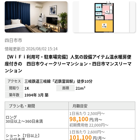
に入
り登
録
四日市市
情報更新日 2026/08/02 15:14
【ＷｉＦｉ利用可・駐車場完備】人気の設備アイテム温水暖房便
座付きの 四日市ウィークリーマンション・四日市マンスリーマ
ンション
アクセス
三岐鉄道三岐線「近鉄富田駅」徒歩10分
間取り
1K
面積
21m²
築年数
1994年 3月 築
プラン名・期間
月額目安
1日当たり 2,500円～
ロング
98,100
円/月～
30日以上～360日未満
初期費用他 22,000円～
1日当たり 2,600円～
ショート【7日以上】
101,100
円/月～
～30日未満