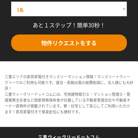
あと１ステップ！簡単30秒！
物件リクエストをする
三重エリアの家具家電付きマンスリーマンション情報！マンスリー＋ウィー
クリーでのご利用も可能です。連泊・長期出張の経費削減に、法人様にも大好
評！
三重ウィークリードットコムには、宅地建物取引士・マンション管理士・管
理業務主任者など国家資格保有者が在籍している不動産管理会社や不動産オ
ーナー直物件が掲載されています。寮・社宅として安心してご利用いただけ
ます！家具家電付きで単身赴任にも便利です。
三重ウィークリードットコム