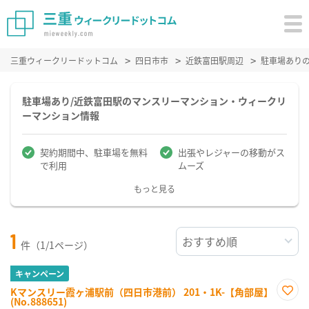
三重ウィークリードットコム
四日市市
近鉄富田駅周辺
駐車場あり
駐車場あり/近鉄富田駅のマンスリーマンション・ウィークリ
ーマンション情報
契約期間中、駐車場を無料
出張やレジャーの移動がス
で利用
ムーズ
もっと見る
1
件（1/1ページ）
キャンペーン
Kマンスリー霞ヶ浦駅前（四日市港前） 201・1K-【角部屋】
(No.888651)
お気