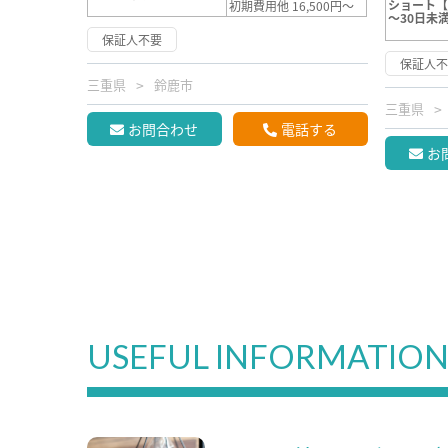
ショート【
初期費用他 16,500円～
～30日未
保証人不要
保証人
三重県
鈴鹿市
三重県
お問合わせ
電話する
お
USEFUL INFORMATIO