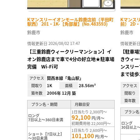
Kマンスリーイオンモール鈴鹿店前（平田町
Kマンス
駅西） 201・1K-【角部屋】(No.483593)
前） 2D・
鈴鹿市
鈴鹿市
情報更新日 2026/08/02 17:47
情報更新日 20
【三重鈴鹿ウィークリーマンション】イ
【駐車場
オン鈴鹿店まで車で4分の好立地★駐車場
きウィー
完備 Wi-Fi可
ンスリー
まで徒歩
関西本線「亀山駅」
アクセス
1K
28.56m²
間取り
面積
アクセス
2006年 12月 築
築年数
間取り
築年数
プラン名・期間
月額目安
1日当たり 2,300円～
プラン名
ロング
92,100
円/月～
7日以上～360日未満
ロング
初期費用他 22,000円～
30日以上～
1日当たり 2,600円～
ショート【7日以上】
101,100
円/月～
～30日未満