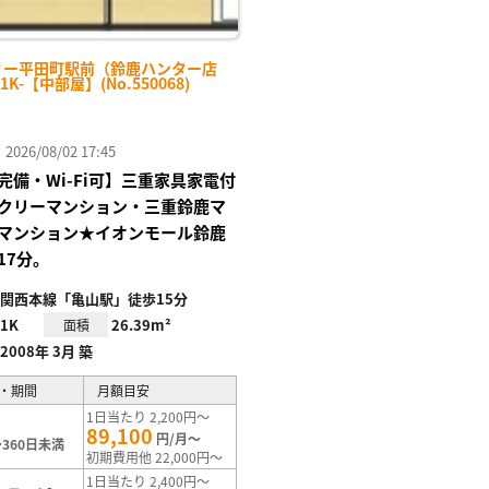
リー平田町駅前（鈴鹿ハンター店
1K-【中部屋】(No.550068)
26/08/02 17:45
完備・Wi-Fi可】三重家具家電付
クリーマンション・三重鈴鹿マ
マンション★イオンモール鈴鹿
17分。
関西本線「亀山駅」徒歩15分
1K
26.39m²
面積
2008年 3月 築
・期間
月額目安
1日当たり 2,200円～
89,100
円/月～
360日未満
初期費用他 22,000円～
1日当たり 2,400円～