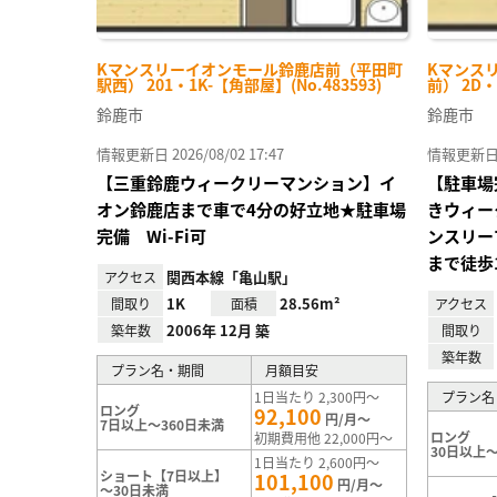
Kマンスリーイオンモール鈴鹿店前（平田町
Kマンス
駅西） 201・1K-【角部屋】(No.483593)
前） 2D・
鈴鹿市
鈴鹿市
情報更新日 2026/08/02 17:47
情報更新日 20
【三重鈴鹿ウィークリーマンション】イ
【駐車場
オン鈴鹿店まで車で4分の好立地★駐車場
きウィー
完備 Wi-Fi可
ンスリー
まで徒歩
関西本線「亀山駅」
アクセス
1K
28.56m²
間取り
面積
アクセス
2006年 12月 築
築年数
間取り
築年数
プラン名・期間
月額目安
1日当たり 2,300円～
プラン名
ロング
92,100
円/月～
7日以上～360日未満
ロング
初期費用他 22,000円～
30日以上～
1日当たり 2,600円～
ショート【7日以上】
101,100
円/月～
～30日未満