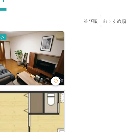
並び順
ーン
お気
に入
り登
録