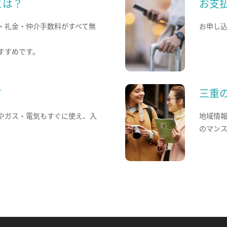
とは？
お支
・礼金・仲介手数料がすべて無
お申し
すすめです。
て
三重
やガス・電気もすぐに使え、入
地域情
のマン