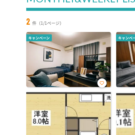
2
件（1/1ページ）
キャンペーン
キャンペ
お気
に入
り登
録