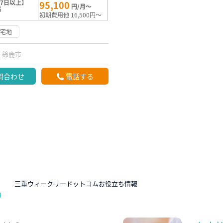
7日以上】
95,100
円/月～
満
初期費用他 16,500円～
住宅地
鈴鹿市
問合わせ
電話する
N
三重ウィークリードットコムお役立ち情報