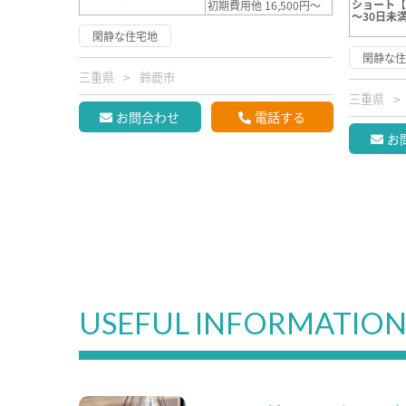
ショート【
初期費用他 16,500円～
～30日未
閑静な住宅地
閑静な
三重県
鈴鹿市
三重県
お問合わせ
電話する
お
USEFUL INFORMATIO