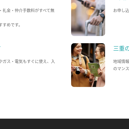
・礼金・仲介手数料がすべて無
お申し
すすめです。
て
三重
やガス・電気もすぐに使え、入
地域情
のマン