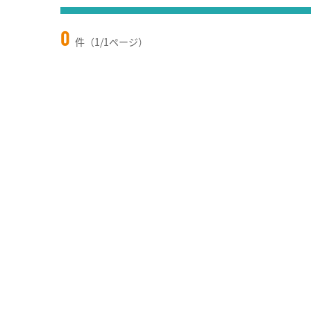
0
件（1/1ページ）