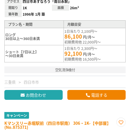
アクセス
四日市あすなろう「南日永駅」
間取り
1K
面積
26m²
築年数
1996年 1月 築
プラン名・期間
月額目安
1日当たり 2,100円～
ロング
86,100
円/月～
30日以上～360日未満
初期費用他 22,000円～
1日当たり 2,300円～
ショート【7日以上】
92,100
円/月～
～30日未満
初期費用他 16,500円～
空気清浄機付
三重県
四日市市
お問合わせ
電話する
キャンペーン
Kマンスリー赤堀駅前（四日市駅南） 306・1K-【中部屋】
(No.875371)
お気