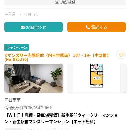
空気清浄機付
三重県
四日市市
お問合わせ
電話する
キャンペーン
Kマンスリー赤堀駅前（四日市駅南） 307・1K-【中部屋】
(No.875370)
お気
に入
り登
録
四日市市
情報更新日 2026/08/02 16:10
【ＷｉＦｉ完備・駐車場完備】新生駅前ウィークリーマンショ
ン・新生駅前マンスリーマンション【ネット無料】