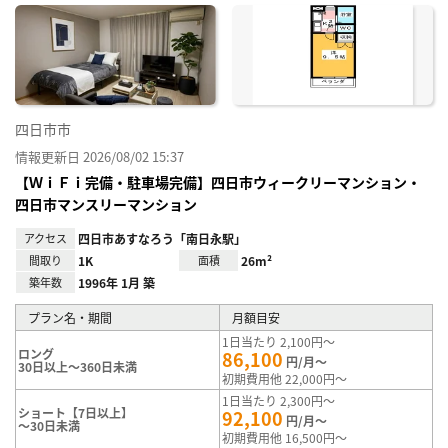
に入
り登
録
四日市市
情報更新日 2026/08/02 15:37
【ＷｉＦｉ完備・駐車場完備】四日市ウィークリーマンション・
四日市マンスリーマンション
アクセス
四日市あすなろう「南日永駅」
間取り
1K
面積
26m²
築年数
1996年 1月 築
プラン名・期間
月額目安
1日当たり 2,100円～
ロング
86,100
円/月～
30日以上～360日未満
初期費用他 22,000円～
1日当たり 2,300円～
ショート【7日以上】
92,100
円/月～
～30日未満
初期費用他 16,500円～