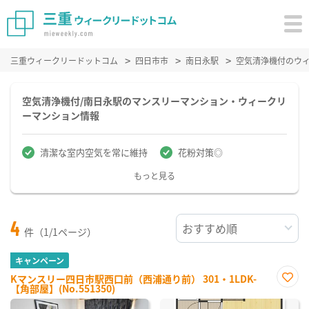
三重ウィークリードットコム
四日市市
南日永駅
空気清浄機付のウ
空気清浄機付/南日永駅のマンスリーマンション・ウィークリ
ーマンション情報
清潔な室内空気を常に維持
花粉対策◎
もっと見る
4
件（1/1ページ）
キャンペーン
Kマンスリー四日市駅西口前（西浦通り前） 301・1LDK-
【角部屋】(No.551350)
お気
に入