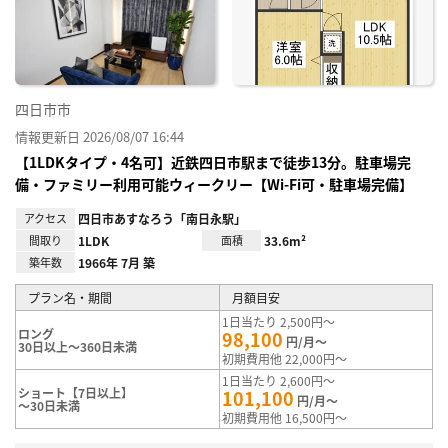
り登
録
四日市市
情報更新日 2026/08/07 16:44
【1LDKタイプ・4名可】近鉄四日市駅まで徒歩13分。駐車場完
備・ファミリー利用可能ウィークリー【Wi-Fi可・駐車場完備】
アクセス
四日市あすなろう「南日永駅」
間取り
1LDK
面積
33.6m²
築年数
1966年 7月 築
プラン名・期間
月額目安
1日当たり 2,500円～
ロング
98,100
円/月～
30日以上～360日未満
初期費用他 22,000円～
1日当たり 2,600円～
ショート【7日以上】
101,100
円/月～
～30日未満
初期費用他 16,500円～