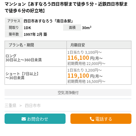
マンション【あすなろう四日市駅まで徒歩５分・近鉄四日市駅ま
で徒歩６分の好立地】
アクセス
四日市あすなろう「南日永駅」
間取り
1DK
面積
30m²
築年数
1997年 2月 築
プラン名・期間
月額目安
1日当たり 3,100円～
ロング
116,100
円/月～
30日以上～360日未満
初期費用他 22,000円～
1日当たり 3,200円～
ショート【7日以上】
119,100
円/月～
～30日未満
初期費用他 16,500円～
空気清浄機付
三重県
四日市市
お問合わせ
電話する