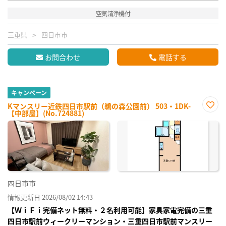
空気清浄機付
三重県
四日市市
お問合わせ
電話する
キャンペーン
Kマンスリー近鉄四日市駅前（鵜の森公園前） 503・1DK-
【中部屋】(No.724881)
お気
に入
り登
録
四日市市
情報更新日 2026/08/02 14:43
【ＷｉＦｉ完備ネット無料・２名利用可能】家具家電完備の三重
四日市駅前ウィークリーマンション・三重四日市駅前マンスリー