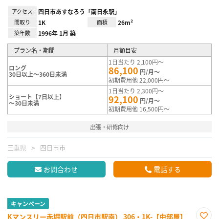
アクセス
四日市あすなろう「南日永駅」
間取り
1K
面積
26m²
築年数
1996年 1月 築
プラン名・期間
月額目安
1日当たり 2,100円～
ロング
86,100
円/月～
30日以上～360日未満
初期費用他 22,000円～
1日当たり 2,300円～
ショート【7日以上】
92,100
円/月～
～30日未満
初期費用他 16,500円～
出張・研修向け
三重県
四日市市
お問合わせ
電話する
キャンペーン
Kマンスリー赤堀駅前（四日市駅南） 306・1K-【中部屋】