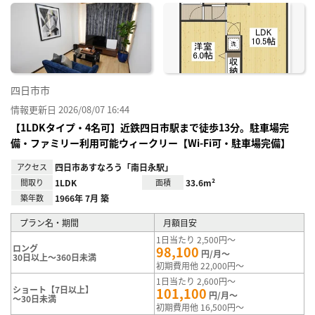
に入
り登
録
四日市市
情報更新日 2026/08/07 16:44
【1LDKタイプ・4名可】近鉄四日市駅まで徒歩13分。駐車場完
備・ファミリー利用可能ウィークリー【Wi-Fi可・駐車場完備】
アクセス
四日市あすなろう「南日永駅」
間取り
1LDK
面積
33.6m²
築年数
1966年 7月 築
プラン名・期間
月額目安
1日当たり 2,500円～
ロング
98,100
円/月～
30日以上～360日未満
初期費用他 22,000円～
1日当たり 2,600円～
ショート【7日以上】
101,100
円/月～
～30日未満
初期費用他 16,500円～