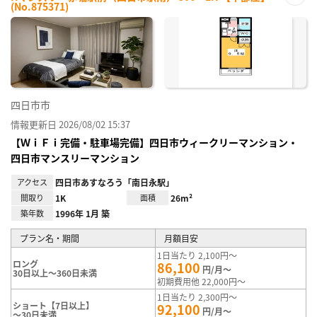
(No.875371)
お気
に入
り登
録
四日市市
情報更新日 2026/08/02 15:37
【ＷｉＦｉ完備・駐車場完備】四日市ウィークリーマンション・
四日市マンスリーマンション
アクセス
四日市あすなろう「南日永駅」
間取り
1K
面積
26m²
築年数
1996年 1月 築
プラン名・期間
月額目安
1日当たり 2,100円～
ロング
86,100
円/月～
30日以上～360日未満
初期費用他 22,000円～
1日当たり 2,300円～
ショート【7日以上】
92,100
円/月～
～30日未満