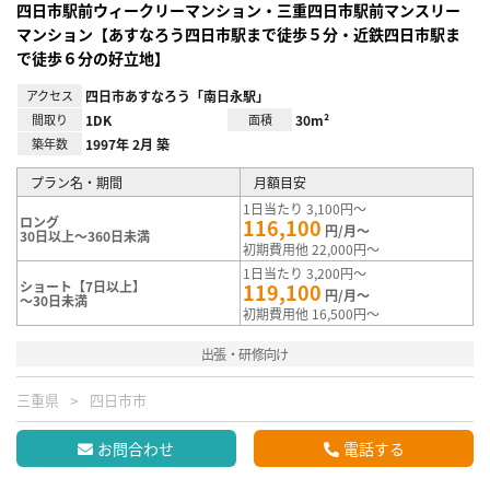
四日市駅前ウィークリーマンション・三重四日市駅前マンスリー
マンション【あすなろう四日市駅まで徒歩５分・近鉄四日市駅ま
で徒歩６分の好立地】
アクセス
四日市あすなろう「南日永駅」
間取り
1DK
面積
30m²
築年数
1997年 2月 築
プラン名・期間
月額目安
1日当たり 3,100円～
ロング
116,100
円/月～
30日以上～360日未満
初期費用他 22,000円～
1日当たり 3,200円～
ショート【7日以上】
119,100
円/月～
～30日未満
初期費用他 16,500円～
出張・研修向け
三重県
四日市市
お問合わせ
電話する