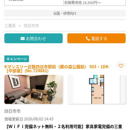
初期費用他 16,500円～
出張・研修向け
三重県
四日市市
お問合わせ
電話する
キャンペーン
Kマンスリー近鉄四日市駅前（鵜の森公園前） 503・1DK-
【中部屋】(No.724881)
お気
に入
り登
録
四日市市
情報更新日 2026/08/02 14:43
【ＷｉＦｉ完備ネット無料・２名利用可能】家具家電完備の三重