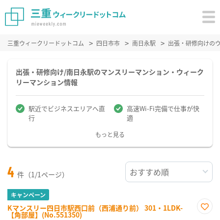
三重ウィークリードットコム
四日市市
南日永駅
出張・研修向けの
出張・研修向け/南日永駅のマンスリーマンション・ウィーク
リーマンション情報
駅近でビジネスエリアへ直
高速Wi-Fi完備で仕事が快
行
適
もっと見る
4
件（1/1ページ）
キャンペーン
Kマンスリー四日市駅西口前（西浦通り前） 301・1LDK-
【角部屋】(No.551350)
お気