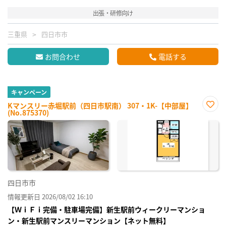
出張・研修向け
三重県
四日市市
お問合わせ
電話する
キャンペーン
Kマンスリー赤堀駅前（四日市駅南） 307・1K-【中部屋】
(No.875370)
お気
に入
り登
録
四日市市
情報更新日 2026/08/02 16:10
【ＷｉＦｉ完備・駐車場完備】新生駅前ウィークリーマンショ
ン・新生駅前マンスリーマンション【ネット無料】