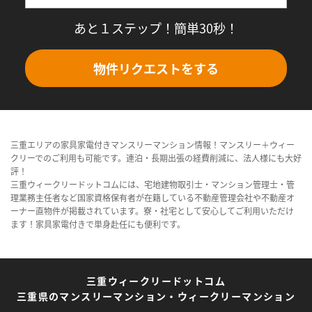
あと１ステップ！簡単30秒！
物件リクエストをする
三重エリアの家具家電付きマンスリーマンション情報！マンスリー＋ウィー
クリーでのご利用も可能です。連泊・長期出張の経費削減に、法人様にも大好
評！
三重ウィークリードットコムには、宅地建物取引士・マンション管理士・管
理業務主任者など国家資格保有者が在籍している不動産管理会社や不動産オ
ーナー直物件が掲載されています。寮・社宅として安心してご利用いただけ
ます！家具家電付きで単身赴任にも便利です。
三重ウィークリードットコム
三重県のマンスリーマンション・ウィークリーマンション