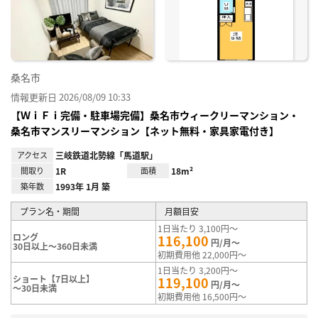
り登
録
桑名市
情報更新日 2026/08/09 10:33
【ＷｉＦｉ完備・駐車場完備】桑名市ウィークリーマンション・
桑名市マンスリーマンション【ネット無料・家具家電付き】
アクセス
三岐鉄道北勢線「馬道駅」
間取り
1R
面積
18m²
築年数
1993年 1月 築
プラン名・期間
月額目安
1日当たり 3,100円～
ロング
116,100
円/月～
30日以上～360日未満
初期費用他 22,000円～
1日当たり 3,200円～
ショート【7日以上】
119,100
円/月～
～30日未満
初期費用他 16,500円～