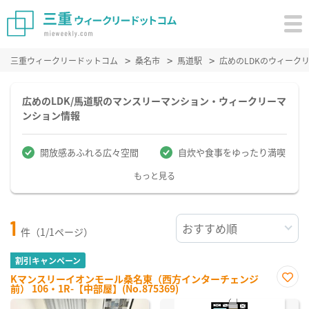
三重ウィークリードットコム
桑名市
馬道駅
広めのLDKのウィーク
広めのLDK/馬道駅のマンスリーマンション・ウィークリーマ
ンション情報
開放感あふれる広々空間
自炊や食事をゆったり満喫
もっと見る
1
件（1/1ページ）
割引キャンペーン
Kマンスリーイオンモール桑名東（西方インターチェンジ
前） 106・1R-【中部屋】(No.875369)
お気
に入