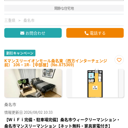
閑静な住宅地
三重県
桑名市
お問合わせ
電話する
割引キャンペーン
Kマンスリーイオンモール桑名東（西方インターチェンジ
前） 106・1R-【中部屋】(No.875369)
お気
に入
り登
録
桑名市
情報更新日 2026/08/02 10:33
【ＷｉＦｉ完備・駐車場完備】桑名市ウィークリーマンション・
桑名市マンスリーマンション【ネット無料・家具家電付き】