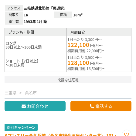
アクセス
三岐鉄道北勢線「馬道駅」
間取り
1R
面積
18m²
築年数
1993年 1月 築
プラン名・期間
月額目安
1日当たり 3,300円～
ロング
122,100
円/月～
30日以上～360日未満
初期費用他 22,000円～
1日当たり 3,500円～
ショート【7日以上】
128,100
円/月～
～30日未満
初期費用他 16,500円～
閑静な住宅地
三重県
桑名市
お問合わせ
電話する
割引キャンペーン
Kマンスリー桑名駅前（桑名市総合医療センター北） 101・