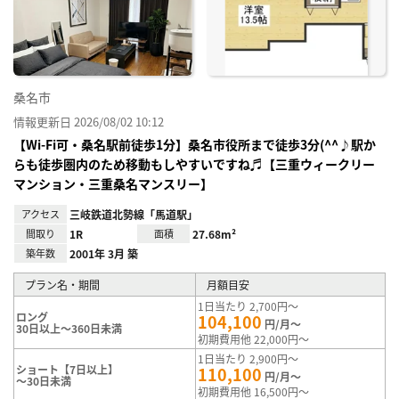
り登
録
桑名市
情報更新日 2026/08/02 10:12
【Wi-Fi可・桑名駅前徒歩1分】桑名市役所まで徒歩3分(^^♪駅か
らも徒歩圏内のため移動もしやすいですね♬【三重ウィークリー
マンション・三重桑名マンスリー】
アクセス
三岐鉄道北勢線「馬道駅」
間取り
1R
面積
27.68m²
築年数
2001年 3月 築
プラン名・期間
月額目安
1日当たり 2,700円～
ロング
104,100
円/月～
30日以上～360日未満
初期費用他 22,000円～
1日当たり 2,900円～
ショート【7日以上】
110,100
円/月～
～30日未満
初期費用他 16,500円～