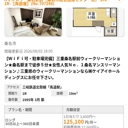
1R-【角部屋】(No.707248)
お気
に入
り登
録
桑名市
情報更新日 2026/08/02 18:05
【ＷｉＦｉ可・駐車場完備】三重桑名駅前ウィークリーマンショ
ン★桑名駅まで徒歩５分★女性人気Ｎｏ．１桑名マンスリーマン
ション♪三重県のウィークリーマンションなら㈱ケイアイホール
ディングスにお任せ下さい。
アクセス
三岐鉄道北勢線「馬道駅」
間取り
1R
面積
19m²
築年数
1995年 3月 築
プラン名・期間
月額目安
1日当たり 3,400円～
ロング
125,100
円/月～
30日以上～360日未満
初期費用他 22,000円～