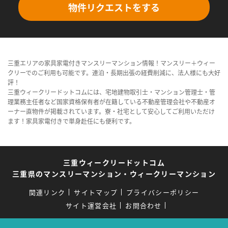
物件リクエストをする
三重エリアの家具家電付きマンスリーマンション情報！マンスリー＋ウィー
クリーでのご利用も可能です。連泊・長期出張の経費削減に、法人様にも大好
評！
三重ウィークリードットコムには、宅地建物取引士・マンション管理士・管
理業務主任者など国家資格保有者が在籍している不動産管理会社や不動産オ
ーナー直物件が掲載されています。寮・社宅として安心してご利用いただけ
ます！家具家電付きで単身赴任にも便利です。
三重ウィークリードットコム
三重県のマンスリーマンション・ウィークリーマンション
関連リンク
サイトマップ
プライバシーポリシー
サイト運営会社
お問合わせ