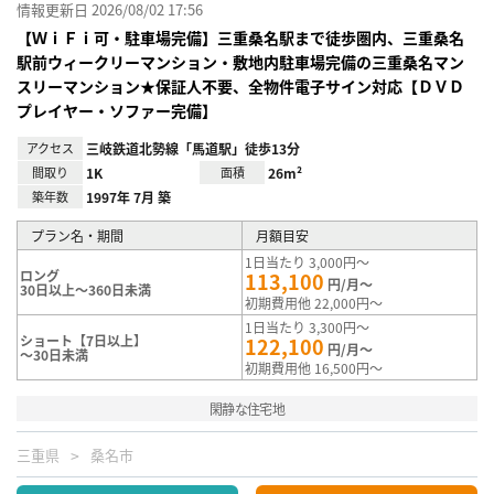
情報更新日 2026/08/02 17:56
【ＷｉＦｉ可・駐車場完備】三重桑名駅まで徒歩圏内、三重桑名
駅前ウィークリーマンション・敷地内駐車場完備の三重桑名マン
スリーマンション★保証人不要、全物件電子サイン対応【ＤＶＤ
プレイヤー・ソファー完備】
アクセス
三岐鉄道北勢線「馬道駅」徒歩13分
間取り
1K
面積
26m²
築年数
1997年 7月 築
プラン名・期間
月額目安
1日当たり 3,000円～
ロング
113,100
円/月～
30日以上～360日未満
初期費用他 22,000円～
1日当たり 3,300円～
ショート【7日以上】
122,100
円/月～
～30日未満
初期費用他 16,500円～
閑静な住宅地
三重県
桑名市