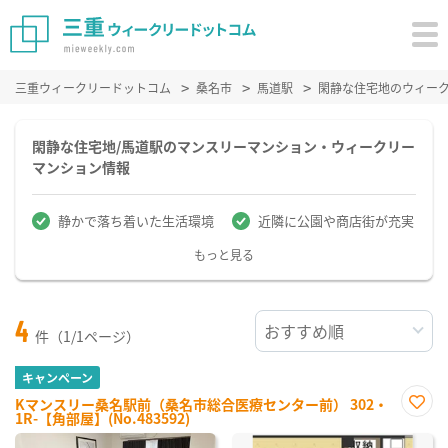
三重ウィークリードットコム
桑名市
馬道駅
閑静な住宅地のウィー
閑静な住宅地/馬道駅のマンスリーマンション・ウィークリー
マンション情報
静かで落ち着いた生活環境
近隣に公園や商店街が充実
もっと見る
4
件（1/1ページ）
キャンペーン
Kマンスリー桑名駅前（桑名市総合医療センター前） 302・
1R-【角部屋】(No.483592)
お気
に入