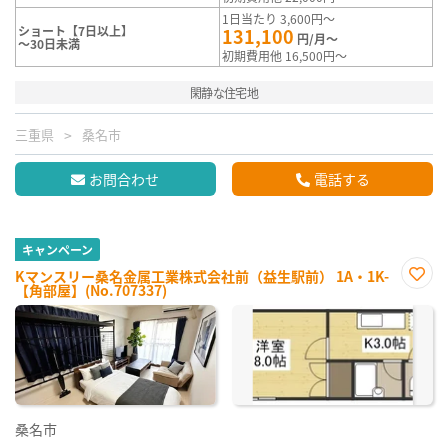
1日当たり 3,600円～
ショート【7日以上】
131,100
円/月～
～30日未満
初期費用他 16,500円～
閑静な住宅地
三重県
桑名市
お問合わせ
電話する
キャンペーン
Kマンスリー桑名金属工業株式会社前（益生駅前） 1A・1K-
【角部屋】(No.707337)
お気
に入
り登
録
桑名市