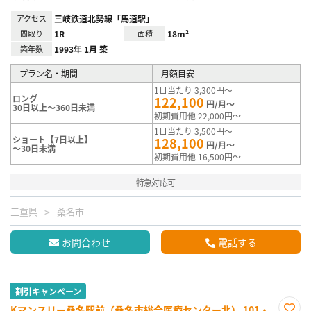
アクセス
三岐鉄道北勢線「馬道駅」
間取り
1R
面積
18m²
築年数
1993年 1月 築
プラン名・期間
月額目安
1日当たり 3,300円～
ロング
122,100
円/月～
30日以上～360日未満
初期費用他 22,000円～
1日当たり 3,500円～
ショート【7日以上】
128,100
円/月～
～30日未満
初期費用他 16,500円～
特急対応可
三重県
桑名市
お問合わせ
電話する
割引キャンペーン
Kマンスリー桑名駅前（桑名市総合医療センター北） 101・