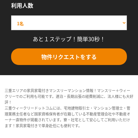
利用人数
あと１ステップ！簡単30秒！
物件リクエストをする
三重エリアの家具家電付きマンスリーマンション情報！マンスリー＋ウィー
クリーでのご利用も可能です。連泊・長期出張の経費削減に、法人様にも大好
評！
三重ウィークリードットコムには、宅地建物取引士・マンション管理士・管
理業務主任者など国家資格保有者が在籍している不動産管理会社や不動産オ
ーナー直物件が掲載されています。寮・社宅として安心してご利用いただけ
ます！家具家電付きで単身赴任にも便利です。