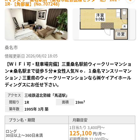
1R-【角部屋】(No.707248)
お気
に入
り登
録
桑名市
情報更新日 2026/08/02 18:05
【ＷｉＦｉ可・駐車場完備】三重桑名駅前ウィークリーマンショ
ン★桑名駅まで徒歩５分★女性人気Ｎｏ．１桑名マンスリーマン
ション♪三重県のウィークリーマンションなら㈱ケイアイホール
ディングスにお任せ下さい。
アクセス
三岐鉄道北勢線「馬道駅」
間取り
1R
面積
19m²
築年数
1995年 3月 築
プラン名・期間
月額目安
1日当たり 3,400円～
ロング
125,100
円/月～
30日以上～360日未満
初期費用他 22,000円～