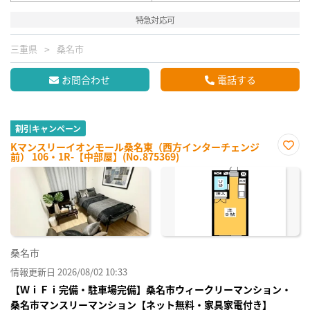
特急対応可
三重県
桑名市
お問合わせ
電話する
割引キャンペーン
Kマンスリーイオンモール桑名東（西方インターチェンジ
前） 106・1R-【中部屋】(No.875369)
お気
に入
り登
録
桑名市
情報更新日 2026/08/02 10:33
【ＷｉＦｉ完備・駐車場完備】桑名市ウィークリーマンション・
桑名市マンスリーマンション【ネット無料・家具家電付き】