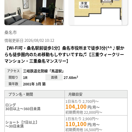
り登
録
桑名市
情報更新日 2026/08/02 10:12
【Wi-Fi可・桑名駅前徒歩1分】桑名市役所まで徒歩3分(^^♪駅か
らも徒歩圏内のため移動もしやすいですね♬【三重ウィークリー
マンション・三重桑名マンスリー】
アクセス
三岐鉄道北勢線「馬道駅」
間取り
1R
面積
27.68m²
築年数
2001年 3月 築
プラン名・期間
月額目安
1日当たり 2,700円～
ロング
104,100
円/月～
30日以上～360日未満
初期費用他 22,000円～
1日当たり 2,900円～
ショート【7日以上】
110,100
円/月～
～30日未満
初期費用他 16,500円～