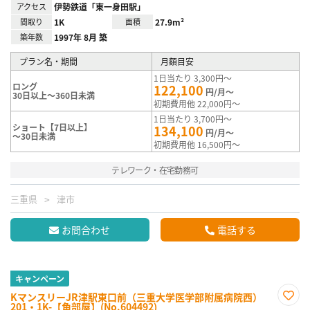
アクセス
伊勢鉄道「東一身田駅」
間取り
1K
面積
27.9m²
築年数
1997年 8月 築
プラン名・期間
月額目安
1日当たり 3,300円～
ロング
122,100
円/月～
30日以上～360日未満
初期費用他 22,000円～
1日当たり 3,700円～
ショート【7日以上】
134,100
円/月～
～30日未満
初期費用他 16,500円～
テレワーク・在宅勤務可
三重県
津市
お問合わせ
電話する
キャンペーン
KマンスリーJR津駅東口前（三重大学医学部附属病院西）
201・1K-【角部屋】(No.604492)