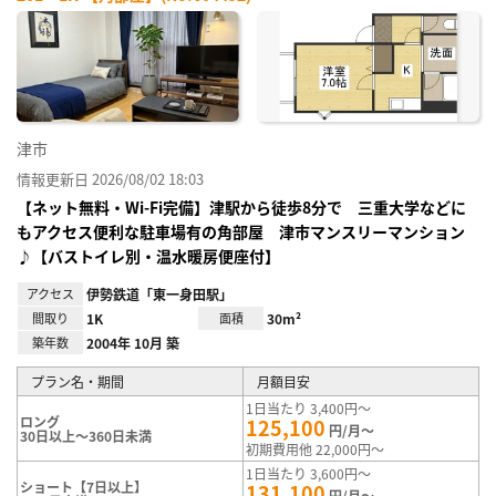
お気
に入
り登
録
津市
情報更新日 2026/08/02 18:03
【ネット無料・Wi-Fi完備】津駅から徒歩8分で 三重大学などに
もアクセス便利な駐車場有の角部屋 津市マンスリーマンション
♪【バストイレ別・温水暖房便座付】
アクセス
伊勢鉄道「東一身田駅」
間取り
1K
面積
30m²
築年数
2004年 10月 築
プラン名・期間
月額目安
1日当たり 3,400円～
ロング
125,100
円/月～
30日以上～360日未満
初期費用他 22,000円～
1日当たり 3,600円～
ショート【7日以上】
131,100
円/月～