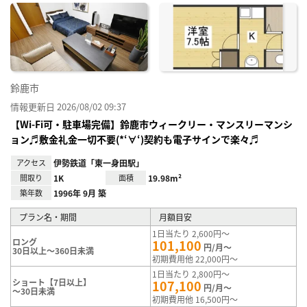
に入
り登
録
鈴鹿市
情報更新日 2026/08/02 09:37
【Wi-Fi可・駐車場完備】鈴鹿市ウィークリー・マンスリーマンシ
ョン♬敷金礼金一切不要(*‘∀‘)契約も電子サインで楽々♬
アクセス
伊勢鉄道「東一身田駅」
間取り
1K
面積
19.98m²
築年数
1996年 9月 築
プラン名・期間
月額目安
1日当たり 2,600円～
ロング
101,100
円/月～
30日以上～360日未満
初期費用他 22,000円～
1日当たり 2,800円～
ショート【7日以上】
107,100
円/月～
～30日未満
初期費用他 16,500円～