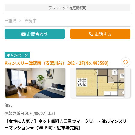
テレワーク・在宅勤務可
三重県
鈴鹿市
お問合わせ
電話する
キャンペーン
Kマンスリー津駅南（安濃川前） 202・2F(No.483598)
お気
に入
り登
録
津市
情報更新日 2026/08/02 13:31
【女性に人気♪】ネット無料☆三重ウィークリー・津市マンスリ
ーマンション★【Wi-Fi可・駐車場完備】