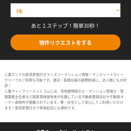
あと１ステップ！簡単30秒！
物件リクエストをする
三重エリアの家具家電付きマンスリーマンション情報！マンスリー＋ウィー
クリーでのご利用も可能です。連泊・長期出張の経費削減に、法人様にも大好
評！
三重ウィークリードットコムには、宅地建物取引士・マンション管理士・管
理業務主任者など国家資格保有者が在籍している不動産管理会社や不動産オ
ーナー直物件が掲載されています。寮・社宅として安心してご利用いただけ
ます！家具家電付きで単身赴任にも便利です。