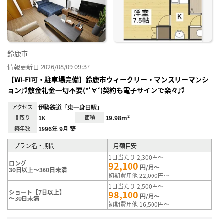
り登
録
鈴鹿市
情報更新日 2026/08/09 09:37
【Wi-Fi可・駐車場完備】鈴鹿市ウィークリー・マンスリーマンシ
ョン♬敷金礼金一切不要(*‘∀‘)契約も電子サインで楽々♬
アクセス
伊勢鉄道「東一身田駅」
間取り
1K
面積
19.98m²
築年数
1996年 9月 築
プラン名・期間
月額目安
1日当たり 2,300円～
ロング
92,100
円/月～
30日以上～360日未満
初期費用他 22,000円～
1日当たり 2,500円～
ショート【7日以上】
98,100
円/月～
～30日未満
初期費用他 16,500円～