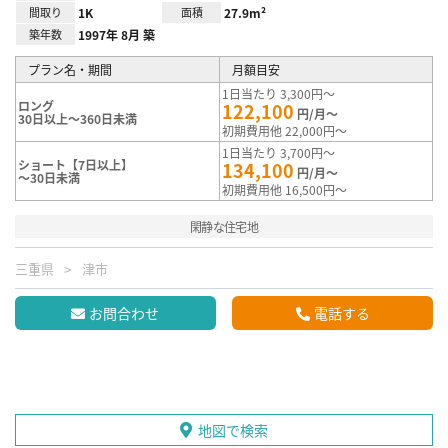
間取り
1K
面積
27.9m²
築年数
1997年 8月 築
プラン名・期間
月額目安
1日当たり 3,300円～
ロング
122,100
円/月～
30日以上～360日未満
初期費用他 22,000円～
1日当たり 3,700円～
ショート【7日以上】
134,100
円/月～
～30日未満
初期費用他 16,500円～
閑静な住宅地
三重県
津市
お問合わせ
電話する
地図で検索