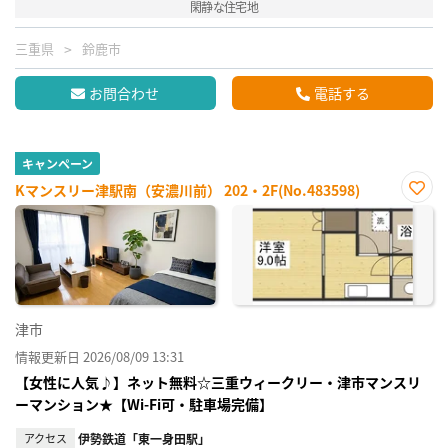
閑静な住宅地
三重県
鈴鹿市
お問合わせ
電話する
キャンペーン
Kマンスリー津駅南（安濃川前） 202・2F(No.483598)
お気
に入
り登
録
津市
情報更新日 2026/08/09 13:31
【女性に人気♪】ネット無料☆三重ウィークリー・津市マンスリ
ーマンション★【Wi-Fi可・駐車場完備】
アクセス
伊勢鉄道「東一身田駅」