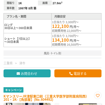
間取り
1K
面積
27.9m²
築年数
1997年 8月 築
プラン名・期間
月額目安
1日当たり 3,300円～
ロング
122,100
円/月～
30日以上～360日未満
初期費用他 22,000円～
1日当たり 3,700円～
ショート【7日以上】
134,100
円/月～
～30日未満
初期費用他 16,500円～
風呂･トイレ別
三重県
津市
お問合わせ
電話する
キャンペーン
KマンスリーJR津駅東口前（三重大学医学部附属病院西）
201・1K-【角部屋】(No.604492)
お気
に入