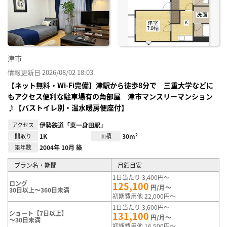
り登
録
津市
情報更新日 2026/08/02 18:03
【ネット無料・Wi-Fi完備】津駅から徒歩8分で 三重大学などに
もアクセス便利な駐車場有の角部屋 津市マンスリーマンション
♪【バストイレ別・温水暖房便座付】
アクセス
伊勢鉄道「東一身田駅」
間取り
1K
面積
30m²
築年数
2004年 10月 築
プラン名・期間
月額目安
1日当たり 3,400円～
ロング
125,100
円/月～
30日以上～360日未満
初期費用他 22,000円～
1日当たり 3,600円～
ショート【7日以上】
131,100
円/月～
～30日未満
初期費用他 16,500円～