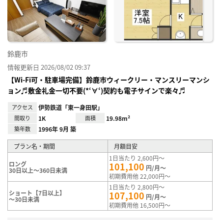
り登
録
鈴鹿市
情報更新日 2026/08/02 09:37
【Wi-Fi可・駐車場完備】鈴鹿市ウィークリー・マンスリーマンシ
ョン♬敷金礼金一切不要(*‘∀‘)契約も電子サインで楽々♬
アクセス
伊勢鉄道「東一身田駅」
間取り
1K
面積
19.98m²
築年数
1996年 9月 築
プラン名・期間
月額目安
1日当たり 2,600円～
ロング
101,100
円/月～
30日以上～360日未満
初期費用他 22,000円～
1日当たり 2,800円～
ショート【7日以上】
107,100
円/月～
～30日未満
初期費用他 16,500円～