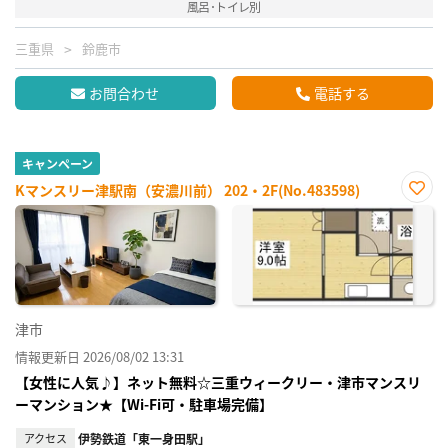
風呂･トイレ別
三重県
鈴鹿市
お問合わせ
電話する
キャンペーン
Kマンスリー津駅南（安濃川前） 202・2F(No.483598)
お気
に入
り登
録
津市
情報更新日 2026/08/02 13:31
【女性に人気♪】ネット無料☆三重ウィークリー・津市マンスリ
ーマンション★【Wi-Fi可・駐車場完備】
アクセス
伊勢鉄道「東一身田駅」