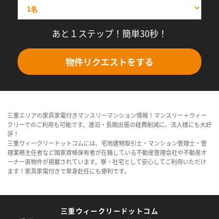
あと１ステップ！簡単30秒！
物件リクエストをする
三重エリアの家具家電付きマンスリーマンション情報！マンスリー＋ウィー
クリーでのご利用も可能です。連泊・長期出張の経費削減に、法人様にも大好
評！
三重ウィークリードットコムには、宅地建物取引士・マンション管理士・管
理業務主任者など国家資格保有者が在籍している不動産管理会社や不動産オ
ーナー直物件が掲載されています。寮・社宅として安心してご利用いただけ
ます！家具家電付きで単身赴任にも便利です。
三重ウィークリードットコム