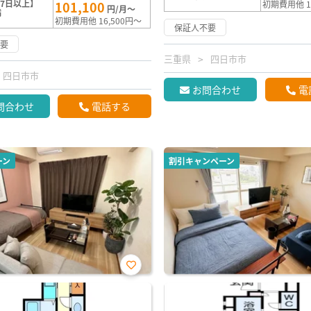
7日以上】
101,100
初期費用他 1
円/月～
満
初期費用他 16,500円～
保証人不要
不要
三重県
四日市市
四日市市
お問合わせ
電
問合わせ
電話する
ーン
割引キャンペーン
お気
に入
り登
録