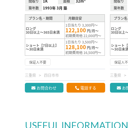
1K
32m²
間取り
面積
間取り
1993年 3月 築
築年数
築年数
プラン名・期間
月額目安
プラン名
1日当たり 3,300円～
ロング
ロング
122,100
円/月～
30日以上～365日未満
30日以上～
初期費用他 22,000円～
1日当たり 3,500円～
ショート【7日以上】
ショート【
128,100
円/月～
～30日未満
～30日未
初期費用他 16,500円～
保証人不要
保証人
三重県
四日市市
三重県
お問合わせ
電話する
お
USEFUL INFORMATIO