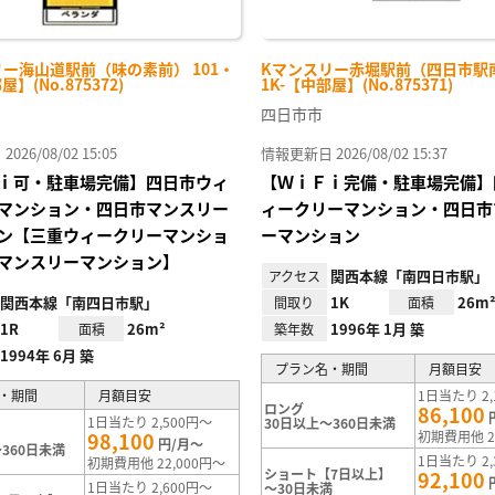
ー海山道駅前（味の素前） 101・
Kマンスリー赤堀駅前（四日市駅南
屋】(No.875372)
1K-【中部屋】(No.875371)
四日市市
26/08/02 15:05
情報更新日 2026/08/02 15:37
ｉ可・駐車場完備】四日市ウィ
【ＷｉＦｉ完備・駐車場完備】
マンション・四日市マンスリー
ィークリーマンション・四日市
ン【三重ウィークリーマンショ
ーマンション
マンスリーマンション】
関西本線「南四日市駅」
アクセス
関西本線「南四日市駅」
1K
26m
間取り
面積
1R
26m²
1996年 1月 築
面積
築年数
1994年 6月 築
プラン名・期間
月額目安
・期間
月額目安
1日当たり 2,
ロング
86,100
1日当たり 2,500円～
30日以上～360日未満
98,100
初期費用他 2
円/月～
360日未満
1日当たり 2,
初期費用他 22,000円～
ショート【7日以上】
92,100
1日当たり 2,600円～
～30日未満