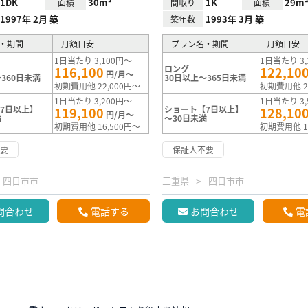
1DK
30m²
1K
29m
面積
間取り
面積
1997年 2月 築
1993年 3月 築
築年数
・期間
月額目安
プラン名・期間
月額目安
1日当たり 3,100円～
1日当たり 3,
ロング
116,100
122,10
円/月～
360日未満
30日以上～365日未満
初期費用他 22,000円～
初期費用他 2
1日当たり 3,200円～
1日当たり 3,
7日以上】
ショート【7日以上】
119,100
128,10
円/月～
満
～30日未満
初期費用他 16,500円～
初期費用他 1
不要
保証人不要
四日市市
三重県
四日市市
問合わせ
電話する
お問合わせ
電
N