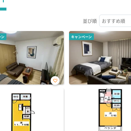
並び順
ーン
キャンペーン
お気
に入
り登
録