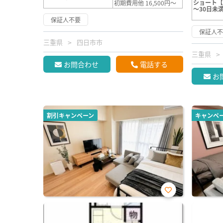
ショート【
初期費用他 16,500円～
～30日未
保証人不要
保証人
三重県
四日市市
三重県
お問合わせ
電話する
お
割引キャンペーン
キャンペ
お気
に入
り登
録