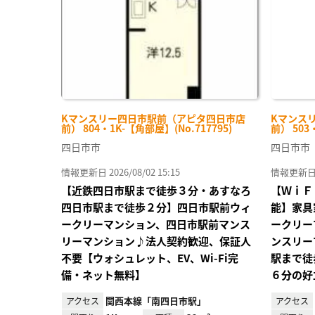
Kマンスリー四日市駅前（アピタ四日市店
Kマンス
前） 804・1K-【角部屋】(No.717795)
前） 503
四日市市
四日市市
情報更新日 2026/08/02 15:15
情報更新日 20
【近鉄四日市駅まで徒歩３分・あすなろ
【ＷｉＦ
四日市駅まで徒歩２分】四日市駅前ウィ
能】家具
ークリーマンション、四日市駅前マンス
ークリー
リーマンション♪法人契約歓迎、保証人
ンスリー
不要【ウォシュレット、EV、Wi-Fi完
駅まで徒
備・ネット無料】
６分の好
関西本線「南四日市駅」
アクセス
アクセス