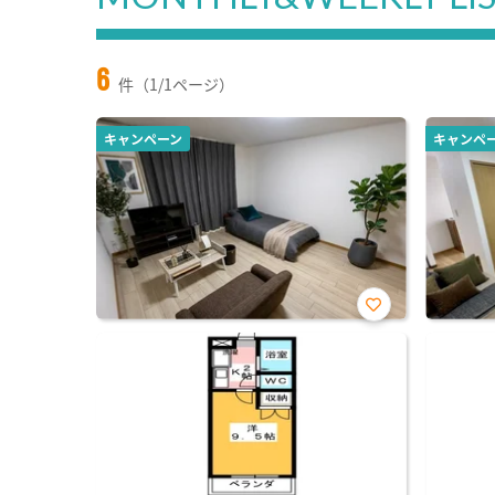
6
件（1/1ページ）
キャンペーン
キャンペ
お気
に入
り登
録