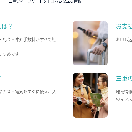
三重ウィークリードットコムお役立ち情報
とは？
お支
・礼金・仲介手数料がすべて無
お申し
すすめです。
て
三重
やガス・電気もすぐに使え、入
地域情
のマン