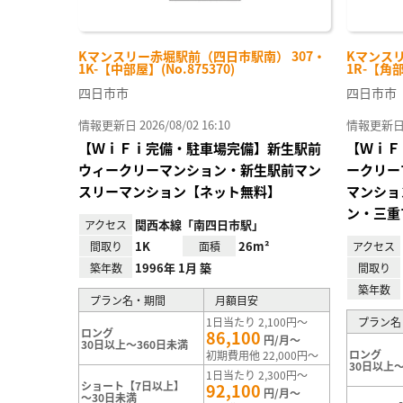
Kマンスリー赤堀駅前（四日市駅南） 307・
Kマンスリ
1K-【中部屋】(No.875370)
1R-【角部
四日市市
四日市市
情報更新日 2026/08/02 16:10
情報更新日 20
【ＷｉＦｉ完備・駐車場完備】新生駅前
【ＷｉＦ
ウィークリーマンション・新生駅前マン
ークリー
スリーマンション【ネット無料】
マンショ
ン・三重
関西本線「南四日市駅」
アクセス
1K
26m²
間取り
面積
アクセス
1996年 1月 築
築年数
間取り
築年数
プラン名・期間
月額目安
1日当たり 2,100円～
プラン名
ロング
86,100
円/月～
30日以上～360日未満
ロング
初期費用他 22,000円～
30日以上～
1日当たり 2,300円～
ショート【7日以上】
92,100
円/月～
～30日未満