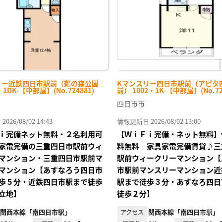
リー近鉄四日市駅前（鵜の森公園
Kマンスリー四日市駅前（アピタ
・1DK-【中部屋】(No.724881)
前） 1002・1K-【中部屋】(No.72
四日市市
26/08/02 14:43
情報更新日 2026/08/02 13:00
ｉ完備ネット無料・２名利用可
【ＷｉＦｉ完備・ネット無料】
家電完備の三重四日市駅前ウィ
料無料 家具家電完備賃貸♪三
マンション・三重四日市駅前マ
駅前ウィークリーマンション【
マンション【あすなろう四日市
市駅前マンスリーマンション近
歩５分・近鉄四日市駅まで徒歩
駅まで徒歩３分・あすなろ四日
立地】
徒歩２分】
関西本線「南四日市駅」
関西本線「南四日市駅」
アクセス