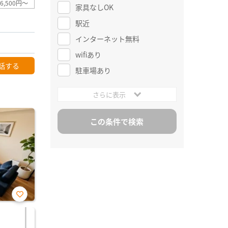
6,500円～
家具なしOK
駅近
インターネット無料
wifiあり
話する
駐車場あり
さらに表示
お気
に入
り登
録