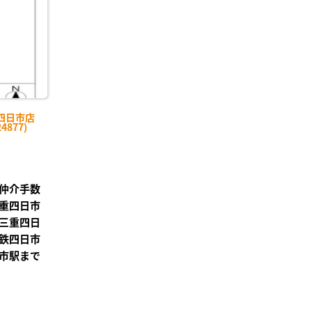
四日市店
4877)
仲介手数
重四日市
三重四日
鉄四日市
市駅まで