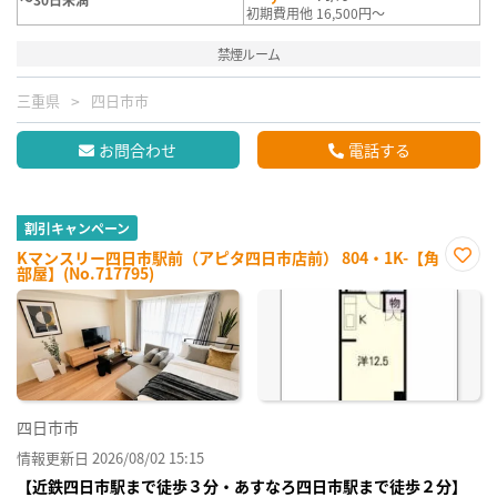
初期費用他 16,500円～
禁煙ルーム
三重県
四日市市
お問合わせ
電話する
割引キャンペーン
Kマンスリー四日市駅前（アピタ四日市店前） 804・1K-【角
部屋】(No.717795)
お気
に入
り登
録
四日市市
情報更新日 2026/08/02 15:15
【近鉄四日市駅まで徒歩３分・あすなろ四日市駅まで徒歩２分】