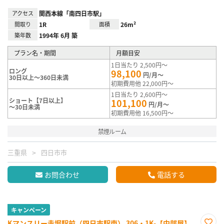
アクセス
関西本線「南四日市駅」
間取り
1R
面積
26m²
築年数
1994年 6月 築
プラン名・期間
月額目安
1日当たり 2,500円～
ロング
98,100
円/月～
30日以上～360日未満
初期費用他 22,000円～
1日当たり 2,600円～
ショート【7日以上】
101,100
円/月～
～30日未満
初期費用他 16,500円～
禁煙ルーム
三重県
四日市市
お問合わせ
電話する
キャンペーン
Kマンスリー赤堀駅前（四日市駅南） 306・1K-【中部屋】