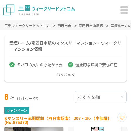
三重ウィークリードットコム
四日市市
南四日市駅周辺
禁煙ルーム
禁煙ルーム/南四日市駅のマンスリーマンション・ウィークリ
ーマンション情報
タバコの臭いの心配が不要
健康的な環境で安心滞在
もっと見る
6
件（1/1ページ）
キャンペーン
Kマンスリー赤堀駅前（四日市駅南） 307・1K-【中部屋】
(No.875370)
お気
に入