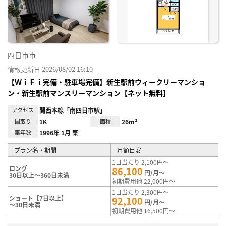
り登
録
四日市市
情報更新日 2026/08/02 16:10
【ＷｉＦｉ完備・駐車場完備】新生駅前ウィークリーマンショ
ン・新生駅前マンスリーマンション【ネット無料】
アクセス
関西本線「南四日市駅」
間取り
1K
面積
26m²
築年数
1996年 1月 築
プラン名・期間
月額目安
1日当たり 2,100円～
ロング
86,100
円/月～
30日以上～360日未満
初期費用他 22,000円～
1日当たり 2,300円～
ショート【7日以上】
92,100
円/月～
～30日未満
初期費用他 16,500円～