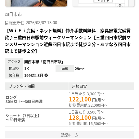
四日市市
情報更新日 2026/08/02 13:00
【ＷｉＦｉ完備・ネット無料】仲介手数料無料 家具家電完備賃
貸♪三重四日市駅前ウィークリーマンション【三重四日市駅前マ
ンスリーマンション近鉄四日市駅まで徒歩３分・あすなろ四日市
駅まで徒歩２分】
アクセス
関西本線「南四日市駅」
間取り
1K
面積
29m²
築年数
1993年 3月 築
プラン名・期間
月額目安
1日当たり 3,300円～
ロング
122,100
円/月～
30日以上～365日未満
初期費用他 22,000円～
1日当たり 3,500円～
ショート【7日以上】
128,100
円/月～
～30日未満
初期費用他 16,500円～
禁煙ルーム