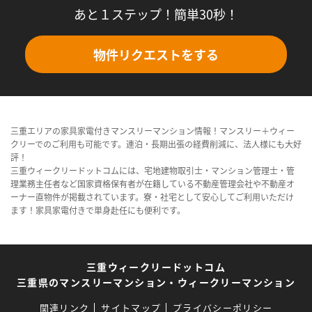
あと１ステップ！簡単30秒！
物件リクエストをする
三重エリアの家具家電付きマンスリーマンション情報！マンスリー＋ウィー
クリーでのご利用も可能です。連泊・長期出張の経費削減に、法人様にも大好
評！
三重ウィークリードットコムには、宅地建物取引士・マンション管理士・管
理業務主任者など国家資格保有者が在籍している不動産管理会社や不動産オ
ーナー直物件が掲載されています。寮・社宅として安心してご利用いただけ
ます！家具家電付きで単身赴任にも便利です。
三重ウィークリードットコム
三重県のマンスリーマンション・ウィークリーマンション
関連リンク
サイトマップ
プライバシーポリシー