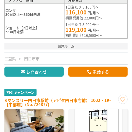
1日当たり 3,100円～
ロング
116,100
円/月～
30日以上～360日未満
初期費用他 22,000円～
1日当たり 3,200円～
ショート【7日以上】
119,100
円/月～
～30日未満
初期費用他 16,500円～
禁煙ルーム
三重県
四日市市
お問合わせ
電話する
割引キャンペーン
Kマンスリー四日市駅前（アピタ四日市店前） 1002・1K-
【中部屋】(No.724877)
お気
に入
り登
録