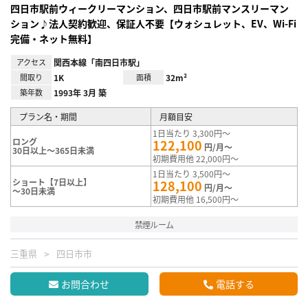
四日市駅前ウィークリーマンション、四日市駅前マンスリーマン
ション♪法人契約歓迎、保証人不要【ウォシュレット、EV、Wi-Fi
完備・ネット無料】
アクセス
関西本線「南四日市駅」
間取り
1K
面積
32m²
築年数
1993年 3月 築
プラン名・期間
月額目安
1日当たり 3,300円～
ロング
122,100
円/月～
30日以上～365日未満
初期費用他 22,000円～
1日当たり 3,500円～
ショート【7日以上】
128,100
円/月～
～30日未満
初期費用他 16,500円～
禁煙ルーム
三重県
四日市市
お問合わせ
電話する