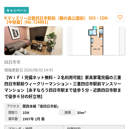
キャンペーン
Kマンスリー近鉄四日市駅前（鵜の森公園前） 503・1DK-
【中部屋】(No.724881)
お気
に入
り登
録
四日市市
情報更新日 2026/08/02 14:43
【ＷｉＦｉ完備ネット無料・２名利用可能】家具家電完備の三重
四日市駅前ウィークリーマンション・三重四日市駅前マンスリー
マンション【あすなろう四日市駅まで徒歩５分・近鉄四日市駅ま
で徒歩６分の好立地】
アクセス
関西本線「南四日市駅」
間取り
1DK
面積
30m²
築年数
1997年 2月 築
プラン名・期間
月額目安