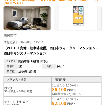
(No.875371)
お気
に入
り登
録
四日市市
情報更新日 2026/08/02 15:37
【ＷｉＦｉ完備・駐車場完備】四日市ウィークリーマンション・
四日市マンスリーマンション
アクセス
関西本線「南四日市駅」
間取り
1K
面積
26m²
築年数
1996年 1月 築
プラン名・期間
月額目安
1日当たり 2,100円～
ロング
86,100
円/月～
30日以上～360日未満
初期費用他 22,000円～
1日当たり 2,300円～
ショート【7日以上】
92,100
円/月～
～30日未満