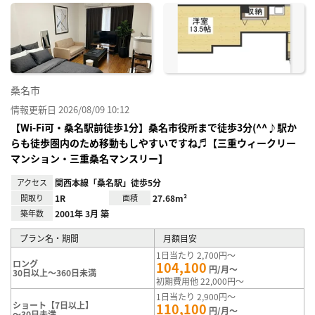
に入
り登
録
桑名市
情報更新日 2026/08/09 10:12
【Wi-Fi可・桑名駅前徒歩1分】桑名市役所まで徒歩3分(^^♪駅か
らも徒歩圏内のため移動もしやすいですね♬【三重ウィークリー
マンション・三重桑名マンスリー】
アクセス
関西本線「桑名駅」徒歩5分
間取り
1R
面積
27.68m²
築年数
2001年 3月 築
プラン名・期間
月額目安
1日当たり 2,700円～
ロング
104,100
円/月～
30日以上～360日未満
初期費用他 22,000円～
1日当たり 2,900円～
ショート【7日以上】
110,100
円/月～
～30日未満