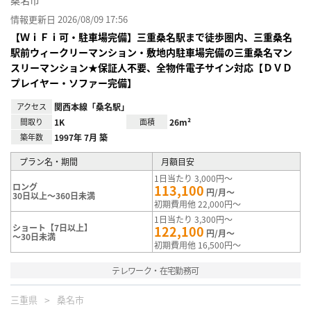
情報更新日 2026/08/09 17:56
【ＷｉＦｉ可・駐車場完備】三重桑名駅まで徒歩圏内、三重桑名
駅前ウィークリーマンション・敷地内駐車場完備の三重桑名マン
スリーマンション★保証人不要、全物件電子サイン対応【ＤＶＤ
プレイヤー・ソファー完備】
アクセス
関西本線「桑名駅」
間取り
1K
面積
26m²
築年数
1997年 7月 築
プラン名・期間
月額目安
1日当たり 3,000円～
ロング
113,100
円/月～
30日以上～360日未満
初期費用他 22,000円～
1日当たり 3,300円～
ショート【7日以上】
122,100
円/月～
～30日未満
初期費用他 16,500円～
テレワーク・在宅勤務可
三重県
桑名市