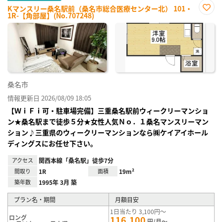
Kマンスリー桑名駅前（桑名市総合医療センター北） 101・
1R-【角部屋】(No.707248)
お気
に入
り登
録
桑名市
情報更新日 2026/08/09 18:05
【ＷｉＦｉ可・駐車場完備】三重桑名駅前ウィークリーマンショ
ン★桑名駅まで徒歩５分★女性人気Ｎｏ．１桑名マンスリーマン
ション♪三重県のウィークリーマンションなら㈱ケイアイホール
ディングスにお任せ下さい。
アクセス
関西本線「桑名駅」徒歩7分
間取り
1R
面積
19m²
築年数
1995年 3月 築
プラン名・期間
月額目安
1日当たり 3,100円～
ロング
116,100
円/月～