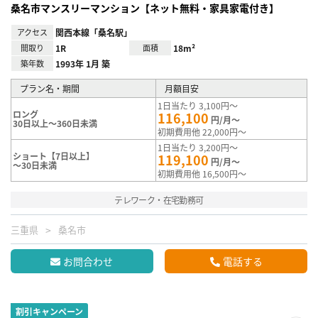
桑名市マンスリーマンション【ネット無料・家具家電付き】
アクセス
関西本線「桑名駅」
間取り
1R
面積
18m²
築年数
1993年 1月 築
プラン名・期間
月額目安
1日当たり 3,100円～
ロング
116,100
円/月～
30日以上～360日未満
初期費用他 22,000円～
1日当たり 3,200円～
ショート【7日以上】
119,100
円/月～
～30日未満
初期費用他 16,500円～
テレワーク・在宅勤務可
三重県
桑名市
お問合わせ
電話する
割引キャンペーン