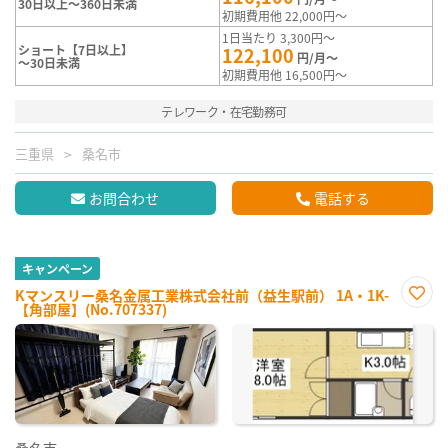
30日以上～360日未満
初期費用他 22,000円～
1日当たり 3,300円～
ショート【7日以上】
122,100
円/月～
～30日未満
初期費用他 16,500円～
テレワーク・在宅勤務可
三重県
桑名市
お問合わせ
電話する
キャンペーン
Kマンスリー桑名金属工業株式会社前（益生駅前） 1A・1K-
【角部屋】(No.707337)
お気
に入
り登
録
桑名市