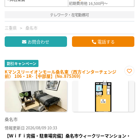
初期費用他 16,500円～
テレワーク・在宅勤務可
三重県
桑名市
お問合わせ
電話する
割引キャンペーン
Kマンスリーイオンモール桑名東（西方インターチェンジ
前） 106・1R-【中部屋】(No.875369)
お気
に入
り登
録
桑名市
情報更新日 2026/08/09 10:33
【ＷｉＦｉ完備・駐車場完備】桑名市ウィークリーマンション・