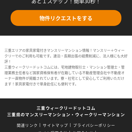
あと１ステップ！簡単30秒！
物件リクエストをする
三重エリアの家具家電付きマンスリーマンション情報！マンスリー＋ウィー
クリーでのご利用も可能です。連泊・長期出張の経費削減に、法人様にも大好
評！
三重ウィークリードットコムには、宅地建物取引士・マンション管理士・管
理業務主任者など国家資格保有者が在籍している不動産管理会社や不動産オ
ーナー直物件が掲載されています。寮・社宅として安心してご利用いただけ
ます！家具家電付きで単身赴任にも便利です。
三重ウィークリードットコム
三重県のマンスリーマンション・ウィークリーマンション
関連リンク
サイトマップ
プライバシーポリシー