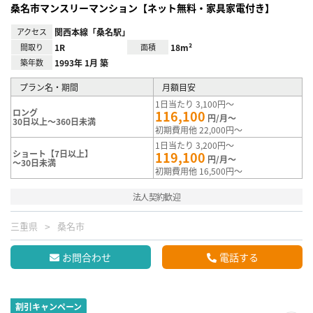
桑名市マンスリーマンション【ネット無料・家具家電付き】
アクセス
関西本線「桑名駅」
間取り
1R
面積
18m²
築年数
1993年 1月 築
プラン名・期間
月額目安
1日当たり 3,100円～
ロング
116,100
円/月～
30日以上～360日未満
初期費用他 22,000円～
1日当たり 3,200円～
ショート【7日以上】
119,100
円/月～
～30日未満
初期費用他 16,500円～
法人契約歓迎
三重県
桑名市
お問合わせ
電話する
割引キャンペーン