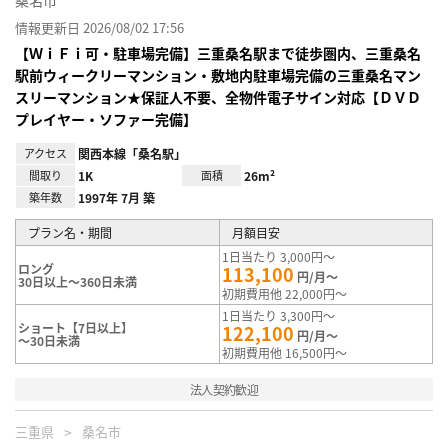
情報更新日 2026/08/02 17:56
【ＷｉＦｉ可・駐車場完備】三重桑名駅まで徒歩圏内、三重桑名
駅前ウィークリーマンション・敷地内駐車場完備の三重桑名マン
スリーマンション★保証人不要、全物件電子サイン対応【ＤＶＤ
プレイヤー・ソファー完備】
アクセス
関西本線「桑名駅」
間取り
1K
面積
26m²
築年数
1997年 7月 築
プラン名・期間
月額目安
1日当たり 3,000円～
ロング
113,100
円/月～
30日以上～360日未満
初期費用他 22,000円～
1日当たり 3,300円～
ショート【7日以上】
122,100
円/月～
～30日未満
初期費用他 16,500円～
法人契約歓迎
三重県
桑名市