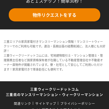
あと１ステップ！簡単30秒！
物件リクエストをする
三重エリアの家具家電付きマンスリーマンション情報！マンスリー＋ウィー
クリーでのご利用も可能です。連泊・長期出張の経費削減に、法人様にも大好
評！
三重ウィークリードットコムには、宅地建物取引士・マンション管理士・管
理業務主任者など国家資格保有者が在籍している不動産管理会社や不動産オ
ーナー直物件が掲載されています。寮・社宅として安心してご利用いただけ
ます！家具家電付きで単身赴任にも便利です。
三重ウィークリードットコム
三重県のマンスリーマンション・ウィークリーマンション
関連リンク
サイトマップ
プライバシーポリシー