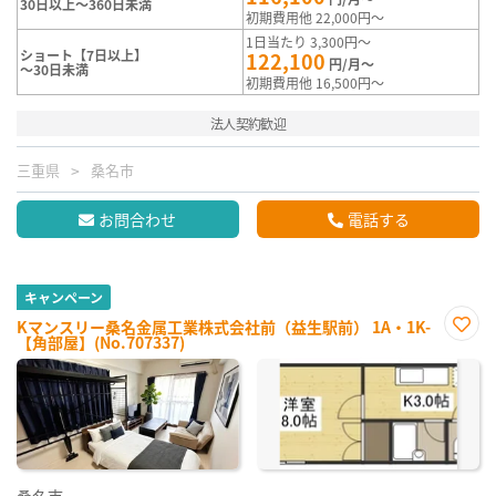
30日以上～360日未満
初期費用他 22,000円～
1日当たり 3,300円～
ショート【7日以上】
122,100
円/月～
～30日未満
初期費用他 16,500円～
法人契約歓迎
三重県
桑名市
お問合わせ
電話する
キャンペーン
Kマンスリー桑名金属工業株式会社前（益生駅前） 1A・1K-
【角部屋】(No.707337)
お気
に入
り登
録
桑名市