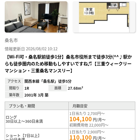
に入
り登
録
桑名市
情報更新日 2026/08/02 10:12
【Wi-Fi可・桑名駅前徒歩1分】桑名市役所まで徒歩3分(^^♪駅か
らも徒歩圏内のため移動もしやすいですね♬【三重ウィークリー
マンション・三重桑名マンスリー】
アクセス
関西本線「桑名駅」徒歩5分
間取り
1R
面積
27.68m²
築年数
2001年 3月 築
プラン名・期間
月額目安
1日当たり 2,700円～
ロング
104,100
円/月～
30日以上～360日未満
初期費用他 22,000円～
1日当たり 2,900円～
ショート【7日以上】
110,100
円/月～
～30日未満