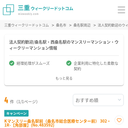
三重ウィークリードットコム
桑名市
桑名駅周辺
法人契約歓迎のウ
法人契約歓迎/桑名駅・西桑名駅のマンスリーマンション・ウ
ィークリーマンション情報
経理処理がスムーズ
企業利用に特化した柔軟な
契約
もっと見る
4
件（1/1ページ）
キャンペーン
Kマンスリー桑名駅前（桑名市総合医療センター前） 302・
1R-【角部屋】(No.483592)
お気