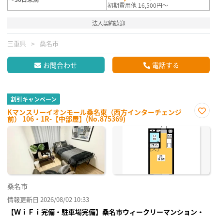
初期費用他 16,500円～
法人契約歓迎
三重県
桑名市
お問合わせ
電話する
割引キャンペーン
Kマンスリーイオンモール桑名東（西方インターチェンジ
前） 106・1R-【中部屋】(No.875369)
お気
に入
り登
録
桑名市
情報更新日 2026/08/02 10:33
【ＷｉＦｉ完備・駐車場完備】桑名市ウィークリーマンション・