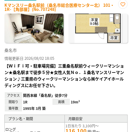
Kマンスリー桑名駅前（桑名市総合医療センター北） 101・
1R-【角部屋】(No.707248)
お気
に入
り登
録
桑名市
情報更新日 2026/08/02 18:05
【ＷｉＦｉ可・駐車場完備】三重桑名駅前ウィークリーマンショ
ン★桑名駅まで徒歩５分★女性人気Ｎｏ．１桑名マンスリーマン
ション♪三重県のウィークリーマンションなら㈱ケイアイホール
ディングスにお任せ下さい。
アクセス
関西本線「桑名駅」徒歩7分
間取り
1R
面積
19m²
築年数
1995年 3月 築
プラン名・期間
月額目安
1日当たり 3,100円～
ロング
116,100
円/月～