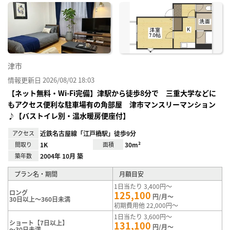
に入
り登
録
津市
情報更新日 2026/08/02 18:03
【ネット無料・Wi-Fi完備】津駅から徒歩8分で 三重大学などに
もアクセス便利な駐車場有の角部屋 津市マンスリーマンション
♪【バストイレ別・温水暖房便座付】
アクセス
近鉄名古屋線「江戸橋駅」徒歩9分
間取り
1K
面積
30m²
築年数
2004年 10月 築
プラン名・期間
月額目安
1日当たり 3,400円～
ロング
125,100
円/月～
30日以上～360日未満
初期費用他 22,000円～
1日当たり 3,600円～
ショート【7日以上】
131,100
円/月～
～30日未満