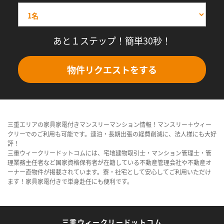
あと１ステップ！簡単30秒！
物件リクエストをする
三重エリアの家具家電付きマンスリーマンション情報！マンスリー＋ウィー
クリーでのご利用も可能です。連泊・長期出張の経費削減に、法人様にも大好
評！
三重ウィークリードットコムには、宅地建物取引士・マンション管理士・管
理業務主任者など国家資格保有者が在籍している不動産管理会社や不動産オ
ーナー直物件が掲載されています。寮・社宅として安心してご利用いただけ
ます！家具家電付きで単身赴任にも便利です。
三重ウィークリードットコム