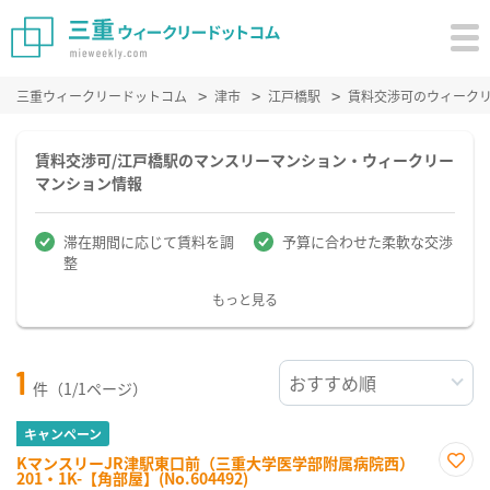
三重ウィークリードットコム
津市
江戸橋駅
賃料交渉可のウィーク
賃料交渉可/江戸橋駅のマンスリーマンション・ウィークリー
マンション情報
滞在期間に応じて賃料を調
予算に合わせた柔軟な交渉
整
もっと見る
1
件（1/1ページ）
キャンペーン
KマンスリーJR津駅東口前（三重大学医学部附属病院西）
201・1K-【角部屋】(No.604492)
お気