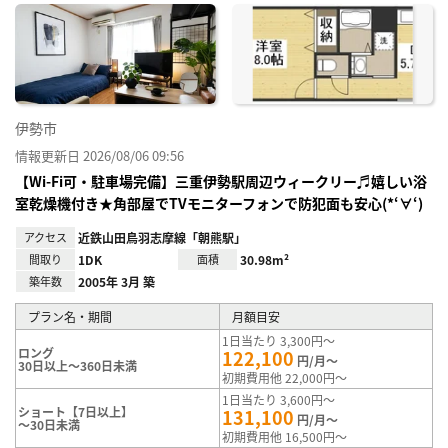
に入
り登
録
伊勢市
情報更新日 2026/08/06 09:56
【Wi-Fi可・駐車場完備】三重伊勢駅周辺ウィークリー♬嬉しい浴
室乾燥機付き★角部屋でTVモニターフォンで防犯面も安心(*‘∀‘)
アクセス
近鉄山田鳥羽志摩線「朝熊駅」
間取り
1DK
面積
30.98m²
築年数
2005年 3月 築
プラン名・期間
月額目安
1日当たり 3,300円～
ロング
122,100
円/月～
30日以上～360日未満
初期費用他 22,000円～
1日当たり 3,600円～
ショート【7日以上】
131,100
円/月～
～30日未満
初期費用他 16,500円～