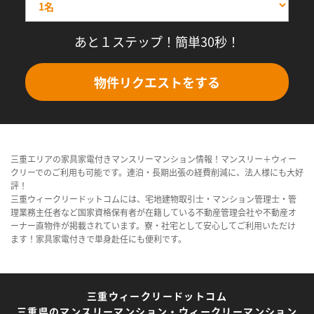
あと１ステップ！簡単30秒！
物件リクエストをする
三重エリアの家具家電付きマンスリーマンション情報！マンスリー＋ウィー
クリーでのご利用も可能です。連泊・長期出張の経費削減に、法人様にも大好
評！
三重ウィークリードットコムには、宅地建物取引士・マンション管理士・管
理業務主任者など国家資格保有者が在籍している不動産管理会社や不動産オ
ーナー直物件が掲載されています。寮・社宅として安心してご利用いただけ
ます！家具家電付きで単身赴任にも便利です。
三重ウィークリードットコム
三重県のマンスリーマンション・ウィークリーマンション