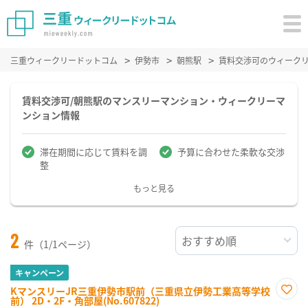
三重ウィークリードットコム
伊勢市
朝熊駅
賃料交渉可のウィーク
賃料交渉可/朝熊駅のマンスリーマンション・ウィークリーマ
ンション情報
滞在期間に応じて賃料を調
予算に合わせた柔軟な交渉
整
もっと見る
2
件（1/1ページ）
キャンペーン
KマンスリーJR三重伊勢市駅前（三重県立伊勢工業高等学校
前） 2D・2F・角部屋(No.607822)
お気