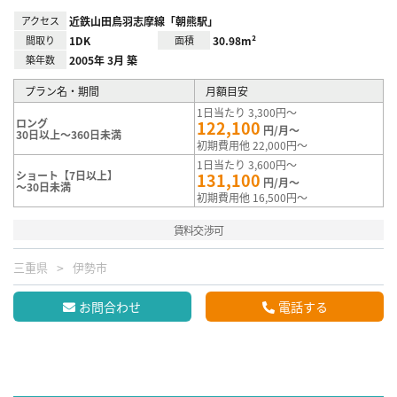
アクセス
近鉄山田鳥羽志摩線「朝熊駅」
間取り
1DK
面積
30.98m²
築年数
2005年 3月 築
プラン名・期間
月額目安
1日当たり 3,300円～
ロング
122,100
円/月～
30日以上～360日未満
初期費用他 22,000円～
1日当たり 3,600円～
ショート【7日以上】
131,100
円/月～
～30日未満
初期費用他 16,500円～
賃料交渉可
三重県
伊勢市
お問合わせ
電話する