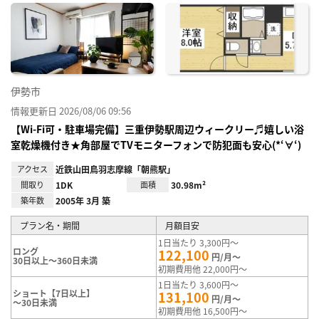
に入
り登
録
伊勢市
情報更新日 2026/08/06 09:56
【Wi-Fi可・駐車場完備】三重伊勢駅周辺ウィークリー♬嬉しい浴
室乾燥機付き★角部屋でTVモニターフォンで防犯面も安心(*‘∀‘)
アクセス
近鉄山田鳥羽志摩線「朝熊駅」
間取り
1DK
面積
30.98m²
築年数
2005年 3月 築
プラン名・期間
月額目安
1日当たり 3,300円～
ロング
122,100
円/月～
30日以上～360日未満
初期費用他 22,000円～
1日当たり 3,600円～
ショート【7日以上】
131,100
円/月～
～30日未満
初期費用他 16,500円～