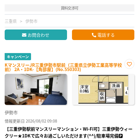
賃料交渉可
三重県
伊勢市
お問合わせ
電話する
キャンペーン
KマンスリーJR三重伊勢市駅前（三重県立伊勢工業高等学校
前） 2A・1DK-【角部屋】(No.550303)
お気
に入
り登
録
伊勢市
情報更新日 2026/08/02 09:08
【三重伊勢駅前マンスリーマンション・Wi-Fi可】三重伊勢ウィー
クリー★1DKで広々お過ごしいただけます(^^)/駐車場完備🅿