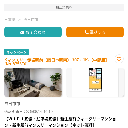
駐車場あり
三重県
四日市市
お問合わせ
電話する
キャンペーン
Kマンスリー赤堀駅前（四日市駅南） 307・1K-【中部屋】
(No.875370)
お気
に入
り登
録
四日市市
情報更新日 2026/08/02 16:10
【ＷｉＦｉ完備・駐車場完備】新生駅前ウィークリーマンショ
ン・新生駅前マンスリーマンション【ネット無料】