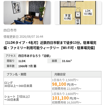
に入
り登
録
四日市市
情報更新日 2026/08/07 16:44
【1LDKタイプ・4名可】近鉄四日市駅まで徒歩13分。駐車場完
備・ファミリー利用可能ウィークリー【Wi-Fi可・駐車場完備】
アクセス
四日市あすなろう「泊駅」
間取り
1LDK
面積
33.6m²
築年数
1966年 7月 築
プラン名・期間
月額目安
1日当たり 2,500円～
ロング
98,100
円/月～
30日以上～360日未満
初期費用他 22,000円～
1日当たり 2,600円～
ショート【7日以上】
101,100
円/月～
～30日未満
初期費用他 16,500円～