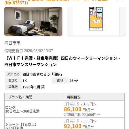
(No.875371)
お気
に入
り登
録
四日市市
情報更新日 2026/08/02 15:37
【ＷｉＦｉ完備・駐車場完備】四日市ウィークリーマンション・
四日市マンスリーマンション
アクセス
四日市あすなろう「泊駅」
間取り
1K
面積
26m²
築年数
1996年 1月 築
プラン名・期間
月額目安
1日当たり 2,100円～
ロング
86,100
円/月～
30日以上～360日未満
初期費用他 22,000円～
1日当たり 2,300円～
ショート【7日以上】
92,100
円/月～
～30日未満