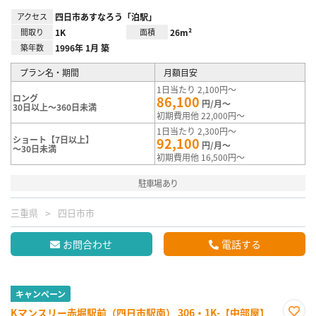
アクセス
四日市あすなろう「泊駅」
間取り
1K
面積
26m²
築年数
1996年 1月 築
プラン名・期間
月額目安
1日当たり 2,100円～
ロング
86,100
円/月～
30日以上～360日未満
初期費用他 22,000円～
1日当たり 2,300円～
ショート【7日以上】
92,100
円/月～
～30日未満
初期費用他 16,500円～
駐車場あり
三重県
四日市市
お問合わせ
電話する
キャンペーン
Kマンスリー赤堀駅前（四日市駅南） 306・1K-【中部屋】