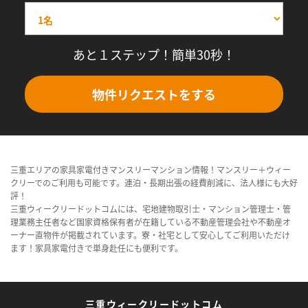
あと１ステップ！簡単30秒！
物件リクエストをする
三重エリアの家具家電付きマンスリーマンション情報！マンスリー＋ウィー
クリーでのご利用も可能です。連泊・長期出張の経費削減に、法人様にも大好
評！
三重ウィークリードットコムには、宅地建物取引士・マンション管理士・管
理業務主任者など国家資格保有者が在籍している不動産管理会社や不動産オ
ーナー直物件が掲載されています。寮・社宅として安心してご利用いただけ
ます！家具家電付きで単身赴任にも便利です。
三重ウィークリードットコム