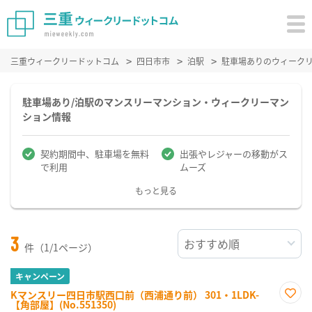
三重ウィークリードットコム
四日市市
泊駅
駐車場ありのウィーク
駐車場あり/泊駅のマンスリーマンション・ウィークリーマン
ション情報
契約期間中、駐車場を無料
出張やレジャーの移動がス
で利用
ムーズ
もっと見る
3
件（1/1ページ）
キャンペーン
Kマンスリー四日市駅西口前（西浦通り前） 301・1LDK-
【角部屋】(No.551350)
お気