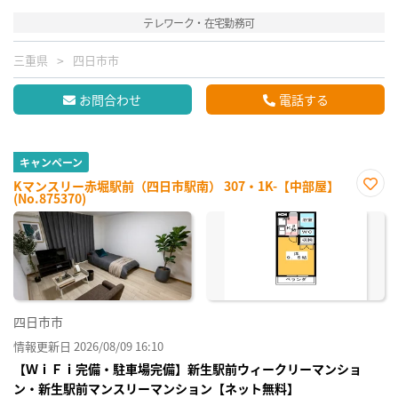
テレワーク・在宅勤務可
三重県
四日市市
お問合わせ
電話する
キャンペーン
Kマンスリー赤堀駅前（四日市駅南） 307・1K-【中部屋】
(No.875370)
お気
に入
り登
録
四日市市
情報更新日 2026/08/09 16:10
【ＷｉＦｉ完備・駐車場完備】新生駅前ウィークリーマンショ
ン・新生駅前マンスリーマンション【ネット無料】