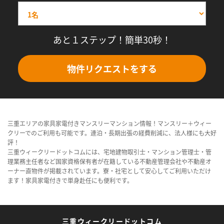
あと１ステップ！簡単30秒！
物件リクエストをする
三重エリアの家具家電付きマンスリーマンション情報！マンスリー＋ウィー
クリーでのご利用も可能です。連泊・長期出張の経費削減に、法人様にも大好
評！
三重ウィークリードットコムには、宅地建物取引士・マンション管理士・管
理業務主任者など国家資格保有者が在籍している不動産管理会社や不動産オ
ーナー直物件が掲載されています。寮・社宅として安心してご利用いただけ
ます！家具家電付きで単身赴任にも便利です。
三重ウィークリードットコム