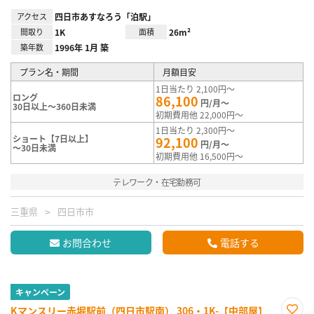
アクセス
四日市あすなろう「泊駅」
間取り
1K
面積
26m²
築年数
1996年 1月 築
プラン名・期間
月額目安
1日当たり 2,100円～
ロング
86,100
円/月～
30日以上～360日未満
初期費用他 22,000円～
1日当たり 2,300円～
ショート【7日以上】
92,100
円/月～
～30日未満
初期費用他 16,500円～
テレワーク・在宅勤務可
三重県
四日市市
お問合わせ
電話する
キャンペーン
Kマンスリー赤堀駅前（四日市駅南） 306・1K-【中部屋】