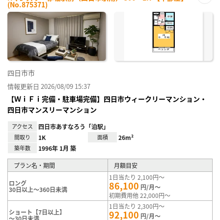
(No.875371)
お気
に入
り登
録
四日市市
情報更新日 2026/08/09 15:37
【ＷｉＦｉ完備・駐車場完備】四日市ウィークリーマンション・
四日市マンスリーマンション
アクセス
四日市あすなろう「泊駅」
間取り
1K
面積
26m²
築年数
1996年 1月 築
プラン名・期間
月額目安
1日当たり 2,100円～
ロング
86,100
円/月～
30日以上～360日未満
初期費用他 22,000円～
1日当たり 2,300円～
ショート【7日以上】
92,100
円/月～
～30日未満