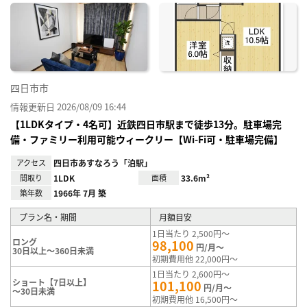
に入
り登
録
四日市市
情報更新日 2026/08/09 16:44
【1LDKタイプ・4名可】近鉄四日市駅まで徒歩13分。駐車場完
備・ファミリー利用可能ウィークリー【Wi-Fi可・駐車場完備】
アクセス
四日市あすなろう「泊駅」
間取り
1LDK
面積
33.6m²
築年数
1966年 7月 築
プラン名・期間
月額目安
1日当たり 2,500円～
ロング
98,100
円/月～
30日以上～360日未満
初期費用他 22,000円～
1日当たり 2,600円～
ショート【7日以上】
101,100
円/月～
～30日未満
初期費用他 16,500円～