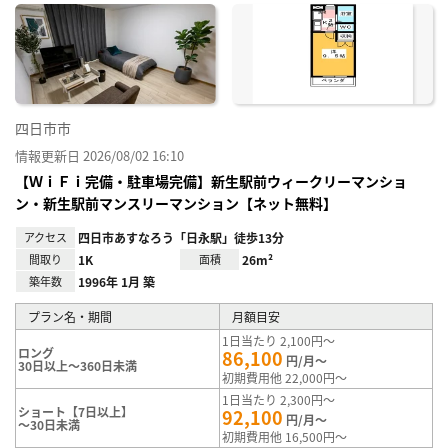
に入
り登
録
四日市市
情報更新日 2026/08/02 16:10
【ＷｉＦｉ完備・駐車場完備】新生駅前ウィークリーマンショ
ン・新生駅前マンスリーマンション【ネット無料】
アクセス
四日市あすなろう「日永駅」徒歩13分
間取り
1K
面積
26m²
築年数
1996年 1月 築
プラン名・期間
月額目安
1日当たり 2,100円～
ロング
86,100
円/月～
30日以上～360日未満
初期費用他 22,000円～
1日当たり 2,300円～
ショート【7日以上】
92,100
円/月～
～30日未満
初期費用他 16,500円～