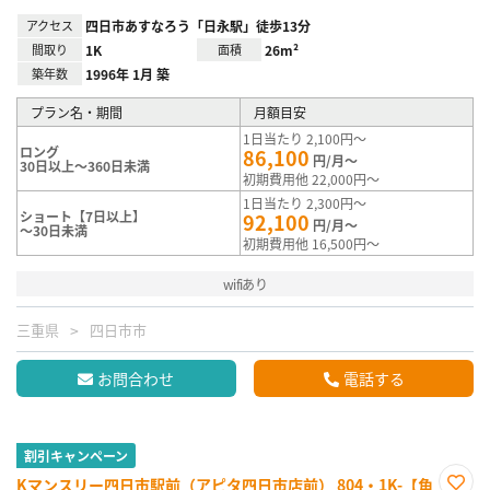
アクセス
四日市あすなろう「日永駅」徒歩13分
間取り
1K
面積
26m²
築年数
1996年 1月 築
プラン名・期間
月額目安
1日当たり 2,100円～
ロング
86,100
円/月～
30日以上～360日未満
初期費用他 22,000円～
1日当たり 2,300円～
ショート【7日以上】
92,100
円/月～
～30日未満
初期費用他 16,500円～
wifiあり
三重県
四日市市
お問合わせ
電話する
割引キャンペーン
Kマンスリー四日市駅前（アピタ四日市店前） 804・1K-【角