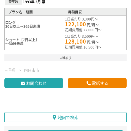
築年数
1993年 3月 築
プラン名・期間
月額目安
1日当たり 3,300円～
ロング
122,100
円/月～
30日以上～365日未満
初期費用他 22,000円～
1日当たり 3,500円～
ショート【7日以上】
128,100
円/月～
～30日未満
初期費用他 16,500円～
wifiあり
三重県
四日市市
お問合わせ
電話する
地図で検索