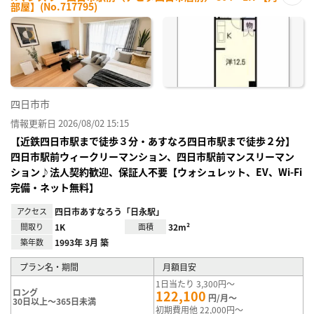
部屋】(No.717795)
お気
に入
り登
録
四日市市
情報更新日 2026/08/02 15:15
【近鉄四日市駅まで徒歩３分・あすなろ四日市駅まで徒歩２分】
四日市駅前ウィークリーマンション、四日市駅前マンスリーマン
ション♪法人契約歓迎、保証人不要【ウォシュレット、EV、Wi-Fi
完備・ネット無料】
アクセス
四日市あすなろう「日永駅」
間取り
1K
面積
32m²
築年数
1993年 3月 築
プラン名・期間
月額目安
1日当たり 3,300円～
ロング
122,100
円/月～
30日以上～365日未満
初期費用他 22,000円～