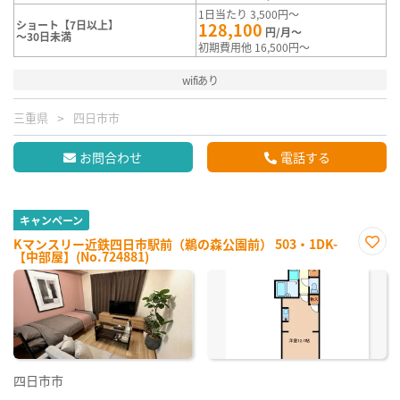
1日当たり 3,500円～
ショート【7日以上】
128,100
円/月～
～30日未満
初期費用他 16,500円～
wifiあり
三重県
四日市市
お問合わせ
電話する
キャンペーン
Kマンスリー近鉄四日市駅前（鵜の森公園前） 503・1DK-
【中部屋】(No.724881)
お気
に入
り登
録
四日市市