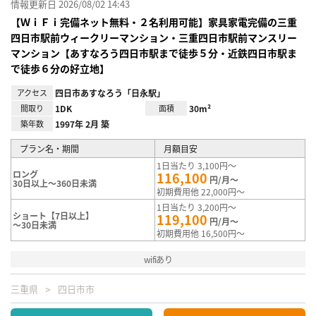
情報更新日 2026/08/02 14:43
【ＷｉＦｉ完備ネット無料・２名利用可能】家具家電完備の三重
四日市駅前ウィークリーマンション・三重四日市駅前マンスリー
マンション【あすなろう四日市駅まで徒歩５分・近鉄四日市駅ま
で徒歩６分の好立地】
アクセス
四日市あすなろう「日永駅」
間取り
1DK
面積
30m²
築年数
1997年 2月 築
プラン名・期間
月額目安
1日当たり 3,100円～
ロング
116,100
円/月～
30日以上～360日未満
初期費用他 22,000円～
1日当たり 3,200円～
ショート【7日以上】
119,100
円/月～
～30日未満
初期費用他 16,500円～
wifiあり
三重県
四日市市