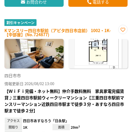
お問合わせ
電話する
割引キャンペーン
Kマンスリー四日市駅前（アピタ四日市店前） 1002・1K-
【中部屋】(No.724877)
お気
に入
り登
録
四日市市
情報更新日 2026/08/02 13:00
【ＷｉＦｉ完備・ネット無料】仲介手数料無料 家具家電完備賃
貸♪三重四日市駅前ウィークリーマンション【三重四日市駅前マ
ンスリーマンション近鉄四日市駅まで徒歩３分・あすなろ四日市
駅まで徒歩２分】
アクセス
四日市あすなろう「日永駅」
間取り
1K
面積
29m²