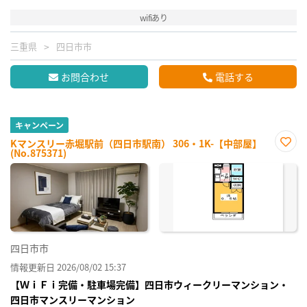
wifiあり
三重県
四日市市
お問合わせ
電話する
キャンペーン
Kマンスリー赤堀駅前（四日市駅南） 306・1K-【中部屋】
(No.875371)
お気
に入
り登
録
四日市市
情報更新日 2026/08/02 15:37
【ＷｉＦｉ完備・駐車場完備】四日市ウィークリーマンション・
四日市マンスリーマンション