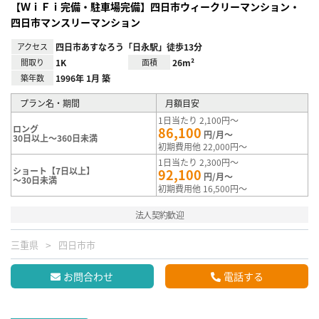
【ＷｉＦｉ完備・駐車場完備】四日市ウィークリーマンション・
四日市マンスリーマンション
アクセス
四日市あすなろう「日永駅」徒歩13分
間取り
1K
面積
26m²
築年数
1996年 1月 築
プラン名・期間
月額目安
1日当たり 2,100円～
ロング
86,100
円/月～
30日以上～360日未満
初期費用他 22,000円～
1日当たり 2,300円～
ショート【7日以上】
92,100
円/月～
～30日未満
初期費用他 16,500円～
法人契約歓迎
三重県
四日市市
お問合わせ
電話する