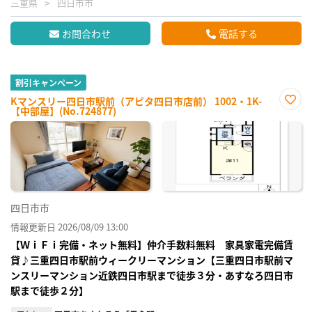
三重県
四日市市
お問合わせ
電話する
割引キャンペーン
Kマンスリー四日市駅前（アピタ四日市店前） 1002・1K-
【中部屋】(No.724877)
お気
に入
り登
録
四日市市
情報更新日 2026/08/09 13:00
【ＷｉＦｉ完備・ネット無料】仲介手数料無料 家具家電完備賃
貸♪三重四日市駅前ウィークリーマンション【三重四日市駅前マ
ンスリーマンション近鉄四日市駅まで徒歩３分・あすなろ四日市
駅まで徒歩２分】