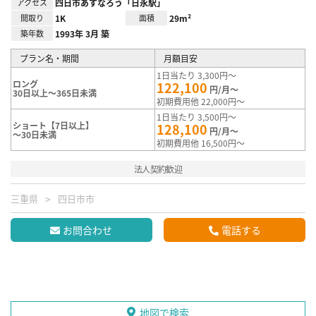
アクセス
四日市あすなろう「日永駅」
間取り
1K
面積
29m²
築年数
1993年 3月 築
プラン名・期間
月額目安
1日当たり 3,300円～
ロング
122,100
円/月～
30日以上～365日未満
初期費用他 22,000円～
1日当たり 3,500円～
ショート【7日以上】
128,100
円/月～
～30日未満
初期費用他 16,500円～
法人契約歓迎
三重県
四日市市
お問合わせ
電話する
地図で検索