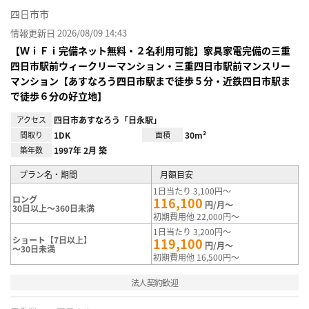
四日市市
情報更新日 2026/08/09 14:43
【ＷｉＦｉ完備ネット無料・２名利用可能】家具家電完備の三重
四日市駅前ウィークリーマンション・三重四日市駅前マンスリー
マンション【あすなろう四日市駅まで徒歩５分・近鉄四日市駅ま
で徒歩６分の好立地】
アクセス
四日市あすなろう「日永駅」
間取り
1DK
面積
30m²
築年数
1997年 2月 築
プラン名・期間
月額目安
1日当たり 3,100円～
ロング
116,100
円/月～
30日以上～360日未満
初期費用他 22,000円～
1日当たり 3,200円～
ショート【7日以上】
119,100
円/月～
～30日未満
初期費用他 16,500円～
法人契約歓迎