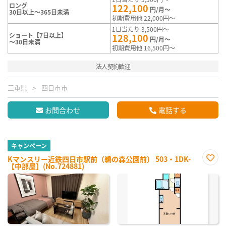
ロング
122,100
円/月～
30日以上～365日未満
初期費用他 22,000円～
1日当たり 3,500円～
ショート【7日以上】
128,100
円/月～
～30日未満
初期費用他 16,500円～
法人契約歓迎
三重県
四日市市
お問合わせ
電話する
キャンペーン
Kマンスリー近鉄四日市駅前（鵜の森公園前） 503・1DK-
【中部屋】(No.724881)
お気
に入
り登
録