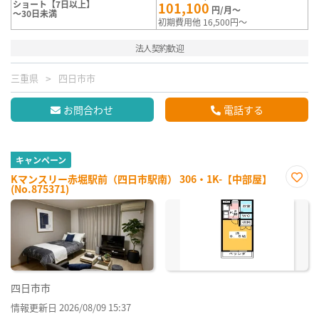
ショート【7日以上】
101,100
円/月～
～30日未満
初期費用他 16,500円～
法人契約歓迎
三重県
四日市市
お問合わせ
電話する
キャンペーン
Kマンスリー赤堀駅前（四日市駅南） 306・1K-【中部屋】
(No.875371)
お気
に入
り登
録
四日市市
情報更新日 2026/08/09 15:37