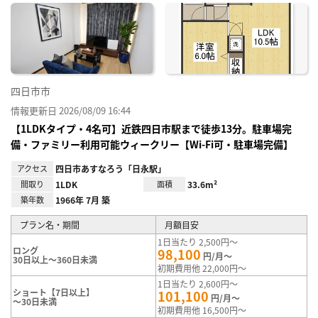
に入
り登
録
四日市市
情報更新日 2026/08/09 16:44
【1LDKタイプ・4名可】近鉄四日市駅まで徒歩13分。駐車場完
備・ファミリー利用可能ウィークリー【Wi-Fi可・駐車場完備】
アクセス
四日市あすなろう「日永駅」
間取り
1LDK
面積
33.6m²
築年数
1966年 7月 築
プラン名・期間
月額目安
1日当たり 2,500円～
ロング
98,100
円/月～
30日以上～360日未満
初期費用他 22,000円～
1日当たり 2,600円～
ショート【7日以上】
101,100
円/月～
～30日未満
初期費用他 16,500円～