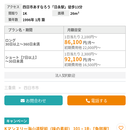
アクセス
四日市あすなろう「日永駅」徒歩13分
間取り
1K
面積
26m²
築年数
1996年 1月 築
プラン名・期間
月額目安
1日当たり 2,100円～
ロング
86,100
円/月～
30日以上～360日未満
初期費用他 22,000円～
1日当たり 2,300円～
ショート【7日以上】
92,100
円/月～
～30日未満
初期費用他 16,500円～
法人契約歓迎
三重県
四日市市
お問合わせ
電話する
キャンペーン
Kマンスリー海山道駅前（味の素前） 101・1R-【角部屋】