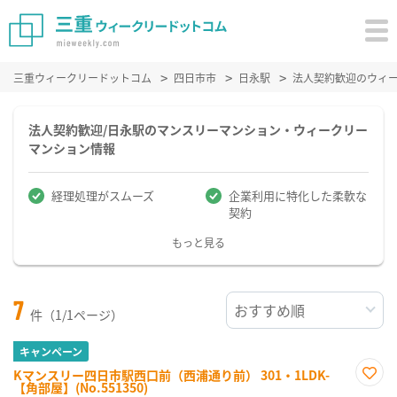
三重ウィークリードットコム
四日市市
日永駅
法人契約歓迎のウィ
法人契約歓迎/日永駅のマンスリーマンション・ウィークリー
マンション情報
経理処理がスムーズ
企業利用に特化した柔軟な
契約
もっと見る
7
件（1/1ページ）
キャンペーン
Kマンスリー四日市駅西口前（西浦通り前） 301・1LDK-
【角部屋】(No.551350)
お気