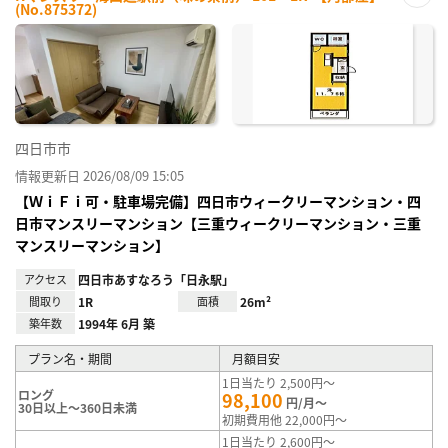
(No.875372)
お気
に入
り登
録
四日市市
情報更新日 2026/08/09 15:05
【ＷｉＦｉ可・駐車場完備】四日市ウィークリーマンション・四
日市マンスリーマンション【三重ウィークリーマンション・三重
マンスリーマンション】
アクセス
四日市あすなろう「日永駅」
間取り
1R
面積
26m²
築年数
1994年 6月 築
プラン名・期間
月額目安
1日当たり 2,500円～
ロング
98,100
円/月～
30日以上～360日未満
初期費用他 22,000円～
1日当たり 2,600円～