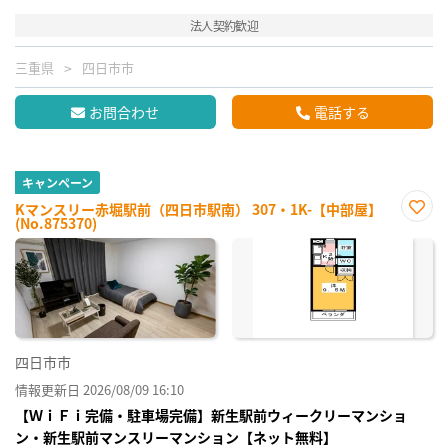
法人契約歓迎
三重県
四日市市
お問合わせ
電話する
キャンペーン
Kマンスリー赤堀駅前（四日市駅南） 307・1K-【中部屋】
(No.875370)
お気
に入
り登
録
四日市市
情報更新日 2026/08/09 16:10
【ＷｉＦｉ完備・駐車場完備】新生駅前ウィークリーマンショ
ン・新生駅前マンスリーマンション【ネット無料】