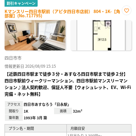
割引キャンペーン
Kマンスリー四日市駅前（アピタ四日市店前） 804・1K-【角
部屋】(No.717795)
お気
に入
り登
録
四日市市
情報更新日 2026/08/09 15:15
【近鉄四日市駅まで徒歩３分・あすなろ四日市駅まで徒歩２分】
四日市駅前ウィークリーマンション、四日市駅前マンスリーマン
ション♪法人契約歓迎、保証人不要【ウォシュレット、EV、Wi-Fi
完備・ネット無料】
アクセス
四日市あすなろう「日永駅」
間取り
1K
面積
32m²
築年数
1993年 3月 築
プラン名・期間
月額目安
1日当たり 3,300円～