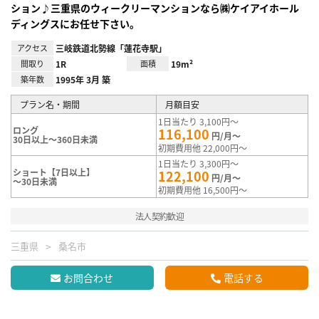
ション♪三重県のウィークリーマンションなら㈱ケイアイホール
ディングスにお任せ下さい。
アクセス
三岐鉄道北勢線「蓮花寺駅」
間取り
1R
面積
19m²
築年数
1995年 3月 築
プラン名・期間
月額目安
1日当たり 3,100円～
ロング
116,100
円/月～
30日以上～360日未満
初期費用他 22,000円～
1日当たり 3,300円～
ショート【7日以上】
122,100
円/月～
～30日未満
初期費用他 16,500円～
法人契約歓迎
三重県
桑名市
お問合わせ
電話する