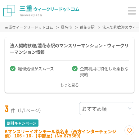
三重ウィークリードットコム
桑名市
蓮花寺駅
法人契約歓迎のウィ
法人契約歓迎/蓮花寺駅のマンスリーマンション・ウィークリ
ーマンション情報
経理処理がスムーズ
企業利用に特化した柔軟な
契約
もっと見る
3
件（1/1ページ）
割引キャンペーン
Kマンスリーイオンモール桑名東（西方インターチェンジ
前） 106・1R-【中部屋】(No.875369)
お気