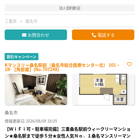
法人契約歓迎
三重県
桑名市
お問合わせ
電話する
割引キャンペーン
Kマンスリー桑名駅前（桑名市総合医療センター北） 101・
1R-【角部屋】(No.707248)
お気
に入
り登
録
桑名市
情報更新日 2026/08/09 18:05
【ＷｉＦｉ可・駐車場完備】三重桑名駅前ウィークリーマンショ
ン★桑名駅まで徒歩５分★女性人気Ｎｏ．１桑名マンスリーマン