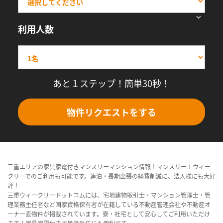
利用人数
あと１ステップ！簡単30秒！
物件リクエストをする
三重エリアの家具家電付きマンスリーマンション情報！マンスリー＋ウィー
クリーでのご利用も可能です。連泊・長期出張の経費削減に、法人様にも大好
評！
三重ウィークリードットコムには、宅地建物取引士・マンション管理士・管
理業務主任者など国家資格保有者が在籍している不動産管理会社や不動産オ
ーナー直物件が掲載されています。寮・社宅として安心してご利用いただけ