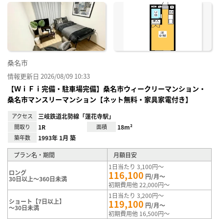
に入
り登
録
桑名市
情報更新日 2026/08/09 10:33
【ＷｉＦｉ完備・駐車場完備】桑名市ウィークリーマンション・
桑名市マンスリーマンション【ネット無料・家具家電付き】
アクセス
三岐鉄道北勢線「蓮花寺駅」
間取り
1R
面積
18m²
築年数
1993年 1月 築
プラン名・期間
月額目安
1日当たり 3,100円～
ロング
116,100
円/月～
30日以上～360日未満
初期費用他 22,000円～
1日当たり 3,200円～
ショート【7日以上】
119,100
円/月～
～30日未満
初期費用他 16,500円～