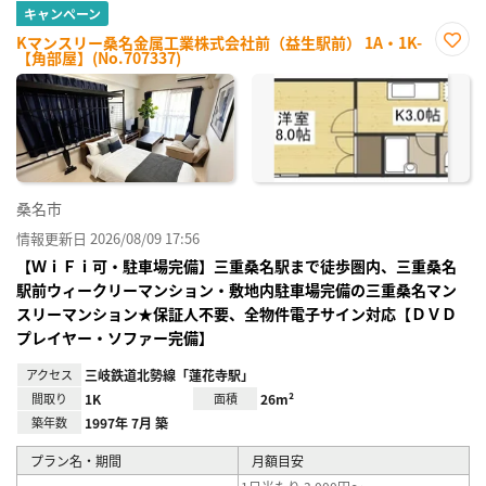
キャンペーン
Kマンスリー桑名金属工業株式会社前（益生駅前） 1A・1K-
【角部屋】(No.707337)
お気
に入
り登
録
桑名市
情報更新日 2026/08/09 17:56
【ＷｉＦｉ可・駐車場完備】三重桑名駅まで徒歩圏内、三重桑名
駅前ウィークリーマンション・敷地内駐車場完備の三重桑名マン
スリーマンション★保証人不要、全物件電子サイン対応【ＤＶＤ
プレイヤー・ソファー完備】
アクセス
三岐鉄道北勢線「蓮花寺駅」
間取り
1K
面積
26m²
築年数
1997年 7月 築
プラン名・期間
月額目安