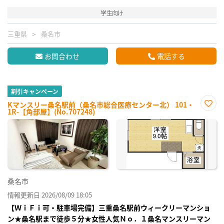
学生向け
三重県
桑名市
お問合わせ
電話する
割引キャンペーン
Kマンスリー桑名駅前（桑名市総合医療センター北） 101・
1R-【角部屋】(No.707248)
お気
に入
り登
録
桑名市
情報更新日 2026/08/09 18:05
【ＷｉＦｉ可・駐車場完備】三重桑名駅前ウィークリーマンショ
ン★桑名駅まで徒歩５分★女性人気Ｎｏ．１桑名マンスリーマン