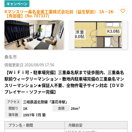
キャンペーン
Kマンスリー桑名金属工業株式会社前（益生駅前） 1A・1K-
【角部屋】(No.707337)
お気
に入
り登
録
桑名市
情報更新日 2026/08/09 17:56
【ＷｉＦｉ可・駐車場完備】三重桑名駅まで徒歩圏内、三重桑名
駅前ウィークリーマンション・敷地内駐車場完備の三重桑名マン
スリーマンション★保証人不要、全物件電子サイン対応【ＤＶＤ
プレイヤー・ソファー完備】
アクセス
三岐鉄道北勢線「蓮花寺駅」
間取り
1K
面積
26m²
築年数
1997年 7月 築
プラン名・期間
月額目安