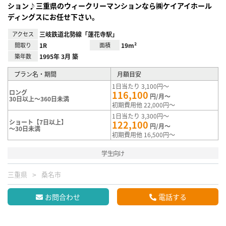
ション♪三重県のウィークリーマンションなら㈱ケイアイホール
ディングスにお任せ下さい。
アクセス
三岐鉄道北勢線「蓮花寺駅」
間取り
1R
面積
19m²
築年数
1995年 3月 築
プラン名・期間
月額目安
1日当たり 3,100円～
ロング
116,100
円/月～
30日以上～360日未満
初期費用他 22,000円～
1日当たり 3,300円～
ショート【7日以上】
122,100
円/月～
～30日未満
初期費用他 16,500円～
学生向け
三重県
桑名市
お問合わせ
電話する