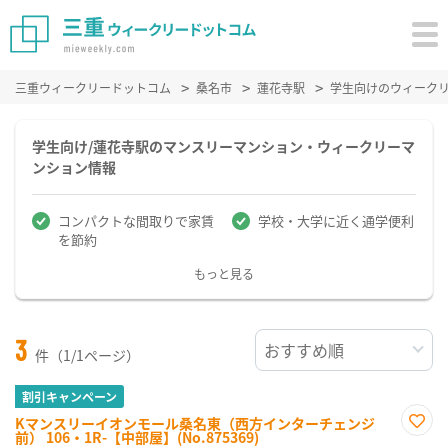
三重ウィークリードットコム
桑名市
蓮花寺駅
学生向けのウィーク
学生向け/蓮花寺駅のマンスリーマンション・ウィークリーマ
ンション情報
コンパクトな間取りで家賃
学校・大学に近く通学便利
を節約
もっと見る
3
件（1/1ページ）
割引キャンペーン
Kマンスリーイオンモール桑名東（西方インターチェンジ
前） 106・1R-【中部屋】(No.875369)
お気