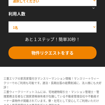
利用人数
あと１ステップ！簡単30秒！
物件リクエストをする
三重エリアの家具家電付きマンスリーマンション情報！マンスリー＋ウィー
クリーでのご利用も可能です。連泊・長期出張の経費削減に、法人様にも大好
評！
三重ウィークリードットコムには、宅地建物取引士・マンション管理士・管
理業務主任者など国家資格保有者が在籍している不動産管理会社や不動産オ
ーナー直物件が掲載されています。寮・社宅として安心してご利用いただけ