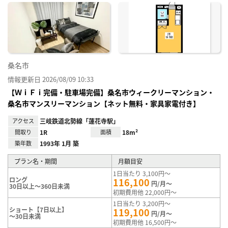
に入
り登
録
桑名市
情報更新日 2026/08/09 10:33
【ＷｉＦｉ完備・駐車場完備】桑名市ウィークリーマンション・
桑名市マンスリーマンション【ネット無料・家具家電付き】
アクセス
三岐鉄道北勢線「蓮花寺駅」
間取り
1R
面積
18m²
築年数
1993年 1月 築
プラン名・期間
月額目安
1日当たり 3,100円～
ロング
116,100
円/月～
30日以上～360日未満
初期費用他 22,000円～
1日当たり 3,200円～
ショート【7日以上】
119,100
円/月～
～30日未満
初期費用他 16,500円～