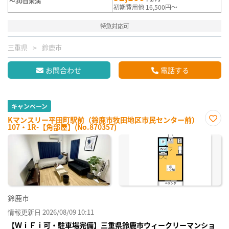
～30日未満
初期費用他 16,500円～
特急対応可
三重県
鈴鹿市
お問合わせ
電話する
キャンペーン
Kマンスリー平田町駅前（鈴鹿市牧田地区市民センター前）
107・1R-【角部屋】(No.870357)
お気
に入
り登
録
鈴鹿市
情報更新日 2026/08/09 10:11
【ＷｉＦｉ可・駐車場完備】三重県鈴鹿市ウィークリーマンショ