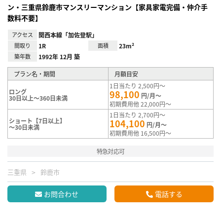
ン・三重県鈴鹿市マンスリーマンション【家具家電完備・仲介手
数料不要】
アクセス
関西本線「加佐登駅」
間取り
1R
面積
23m²
築年数
1992年 12月 築
プラン名・期間
月額目安
1日当たり 2,500円～
ロング
98,100
円/月～
30日以上～360日未満
初期費用他 22,000円～
1日当たり 2,700円～
ショート【7日以上】
104,100
円/月～
～30日未満
初期費用他 16,500円～
特急対応可
三重県
鈴鹿市
お問合わせ
電話する