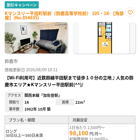
割引キャンペーン
Kマンスリー平田町駅前（鈴鹿高等学校前） 105・1K-【角部
屋】(No.854835)
お気
に入
り登
録
鈴鹿市
情報更新日 2026/08/09 10:11
【Wi-Fi利用可】近鉄鈴線平田駅まで徒歩１０分の立地♪人気の鈴
鹿市エリア★Kマンスリー平田駅前(^^)/
アクセス
関西本線「加佐登駅」
間取り
1K
面積
22m²
築年数
1992年 10月 築
プラン名・期間
月額目安
1日当たり 2,500円～
ロング
98,100
円/月～
30日以上～360日未満
初期費用他 22,000円～