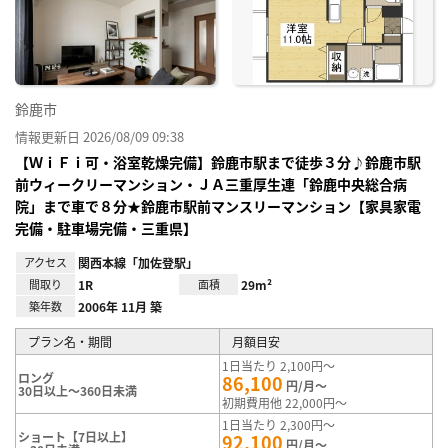
り登
録
鈴鹿市
情報更新日 2026/08/09 09:38
【ＷｉＦｉ可・浴室乾燥完備】鈴鹿市駅まで徒歩３分♪鈴鹿市駅
前ウィークリーマンション・ＪＡ三重厚生連「鈴鹿中央総合病
院」まで車で８分★鈴鹿市駅前マンスリーマンション【家具家電
完備・駐車場完備・三重県】
アクセス
関西本線「加佐登駅」
間取り
1R
面積
29m²
築年数
2006年 11月 築
プラン名・期間
月額目安
1日当たり 2,100円～
ロング
86,100
円/月～
30日以上～360日未満
初期費用他 22,000円～
1日当たり 2,300円～
ショート【7日以上】
92,100
円/月～