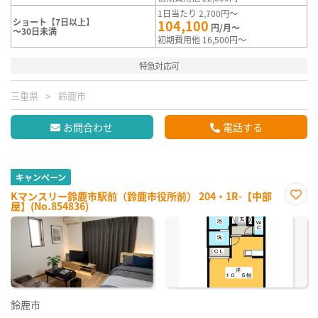
1日当たり 2,700円～
ショート【7日以上】
104,100
円/月～
～30日未満
初期費用他 16,500円～
特急対応可
三重県
鈴鹿市
お問合わせ
電話する
キャンペーン
Kマンスリー鈴鹿市駅前（鈴鹿市役所前） 204・1R-【中部
屋】(No.854836)
お気
に入
り登
録
鈴鹿市