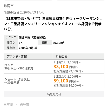
鈴鹿市
情報更新日 2026/08/09 17:45
【駐車場完備・Wi-Fi可】三重家具家電付きウィークリーマンショ
ン・三重鈴鹿マンスリーマンション★イオンモール鈴鹿まで徒歩
17分。
アクセス
関西本線「加佐登駅」
間取り
1K
面積
26.39m²
築年数
2008年 3月 築
プラン名・期間
月額目安
1日当たり 2,000円～
ロング
83,100
円/月～
30日以上～360日未満
初期費用他 22,000円～
1日当たり 2,200円～
ショート【7日以上】
89,100
円/月～
～30日未満
初期費用他 16,500円～
特急対応可
三重県
鈴鹿市