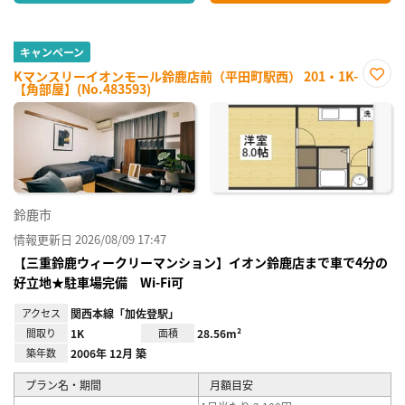
キャンペーン
Kマンスリーイオンモール鈴鹿店前（平田町駅西） 201・1K-
【角部屋】(No.483593)
お気
に入
り登
録
鈴鹿市
情報更新日 2026/08/09 17:47
【三重鈴鹿ウィークリーマンション】イオン鈴鹿店まで車で4分の
好立地★駐車場完備 Wi-Fi可
アクセス
関西本線「加佐登駅」
間取り
1K
面積
28.56m²
築年数
2006年 12月 築
プラン名・期間
月額目安