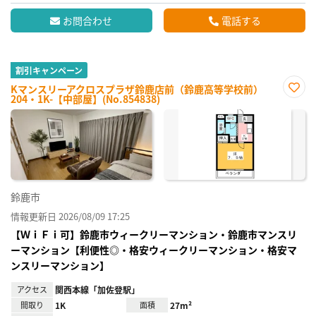
お問合わせ
電話する
割引キャンペーン
Kマンスリーアクロスプラザ鈴鹿店前（鈴鹿高等学校前）
204・1K-【中部屋】(No.854838)
お気
に入
り登
録
鈴鹿市
情報更新日 2026/08/09 17:25
【ＷｉＦｉ可】鈴鹿市ウィークリーマンション・鈴鹿市マンスリ
ーマンション【利便性◎・格安ウィークリーマンション・格安マ
ンスリーマンション】
アクセス
関西本線「加佐登駅」
間取り
1K
面積
27m²