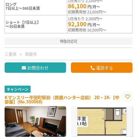
1日当たり 2,100円～
ロング
86,100
円/月～
7日以上～360日未満
初期費用他 22,000円～
1日当たり 2,300円～
ショート【7日以上】
92,100
円/月～
～30日未満
初期費用他 16,500円～
特急対応可
三重県
鈴鹿市
お問合わせ
電話する
キャンペーン
Kマンスリー平田町駅前（鈴鹿ハンター店前） 2D・1K-【中
部屋】(No.550068)
お気
に入
り登
録