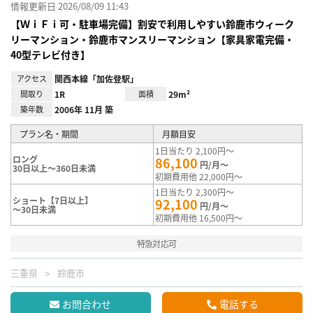
情報更新日 2026/08/09 11:43
【ＷｉＦｉ可・駐車場完備】割安で利用しやすい鈴鹿市ウィーク
リーマンション・鈴鹿市マンスリーマンション【家具家電完備・
40型テレビ付き】
アクセス
関西本線「加佐登駅」
間取り
1R
面積
29m²
築年数
2006年 11月 築
プラン名・期間
月額目安
1日当たり 2,100円～
ロング
86,100
円/月～
30日以上～360日未満
初期費用他 22,000円～
1日当たり 2,300円～
ショート【7日以上】
92,100
円/月～
～30日未満
初期費用他 16,500円～
特急対応可
三重県
鈴鹿市
お問合わせ
電話する