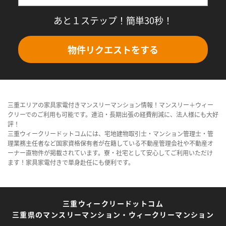
あと１ステップ！簡単30秒！
物件リクエストをする
三重エリアの家具家電付きマンスリーマンション情報！マンスリー＋ウィー
クリーでのご利用も可能です。連泊・長期出張の経費削減に、法人様にも大好
評！
三重ウィークリードットコムには、宅地建物取引士・マンション管理士・管
理業務主任者など国家資格保有者が在籍している不動産管理会社や不動産オ
ーナー直物件が掲載されています。寮・社宅として安心してご利用いただけ
ます！家具家電付きで単身赴任にも便利です。
三重ウィークリードットコム
三重県のマンスリーマンション・ウィークリーマンション