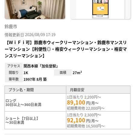
鈴鹿市
情報更新日 2026/08/09 17:19
【ＷｉＦｉ可】鈴鹿市ウィークリーマンション・鈴鹿市マンスリ
ーマンション【利便性◎・格安ウィークリーマンション・格安マ
ンスリーマンション】
アクセス
関西本線「加佐登駅」
間取り
1K
面積
27m²
築年数
1997年 8月 築
プラン名・期間
月額目安
1日当たり 2,200円～
ロング
89,100
円/月～
30日以上～360日未満
初期費用他 22,000円～
1日当たり 2,300円～
ショート【7日以上】
92,100
円/月～
～30日未満
初期費用他 16,500円～