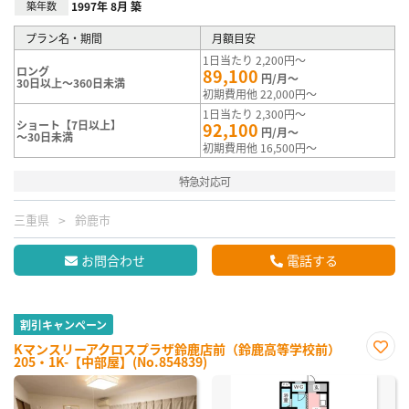
築年数
1997年 8月 築
プラン名・期間
月額目安
1日当たり 2,200円～
ロング
89,100
円/月～
30日以上～360日未満
初期費用他 22,000円～
1日当たり 2,300円～
ショート【7日以上】
92,100
円/月～
～30日未満
初期費用他 16,500円～
特急対応可
三重県
鈴鹿市
お問合わせ
電話する
割引キャンペーン
Kマンスリーアクロスプラザ鈴鹿店前（鈴鹿高等学校前）
205・1K-【中部屋】(No.854839)
お気
に入
り登
録