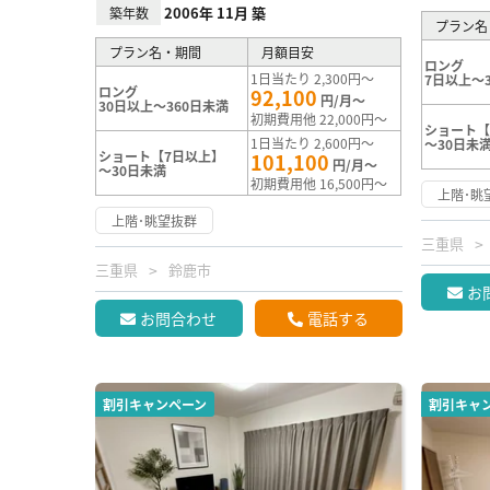
2006年 11月 築
築年数
プラン名
プラン名・期間
月額目安
ロング
1日当たり 2,300円～
7日以上～
ロング
92,100
円/月～
30日以上～360日未満
初期費用他 22,000円～
ショート【
1日当たり 2,600円～
～30日未
ショート【7日以上】
101,100
円/月～
～30日未満
初期費用他 16,500円～
上階･眺
上階･眺望抜群
三重県
三重県
鈴鹿市
お
お問合わせ
電話する
割引キャンペーン
割引キャ