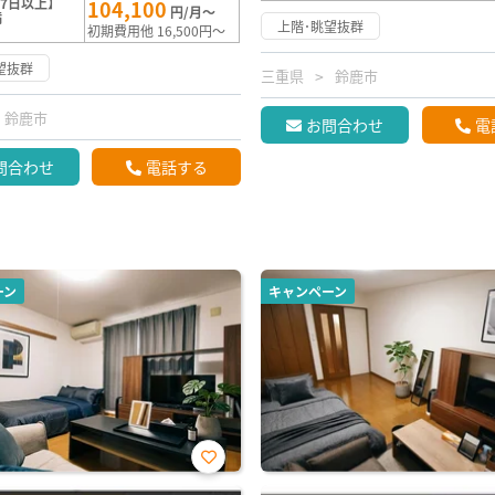
7日以上】
104,100
円/月～
満
上階･眺望抜群
初期費用他 16,500円～
望抜群
三重県
鈴鹿市
鈴鹿市
お問合わせ
電
問合わせ
電話する
ーン
キャンペーン
お気