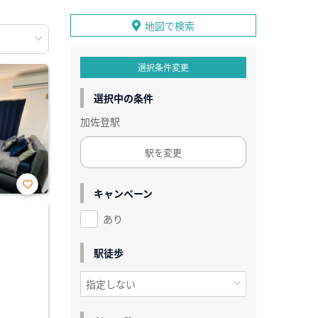
地図で検索
選択条件変更
選択中の条件
加佐登駅
駅を変更
キャンペーン
お気
に入
あり
り登
録
駅徒歩