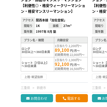
【利便性◎・格安ウィークリーマンショ
【利便性
ン・格安マンスリーマンション】
ン・格安
関西本線「加佐登駅」
アクセス
アクセス
1K
27m²
間取り
面積
間取り
1997年 8月 築
築年数
築年数
プラン名・期間
月額目安
プラン名
1日当たり 2,200円～
ロング
ロング
89,100
円/月～
30日以上～360日未満
30日以上～
初期費用他 22,000円～
1日当たり 2,300円～
ショート【7日以上】
ショート【
92,100
円/月～
～30日未満
～30日未
初期費用他 16,500円～
上階･眺望抜群
上階･眺
三重県
鈴鹿市
三重県
お問合わせ
電話する
お