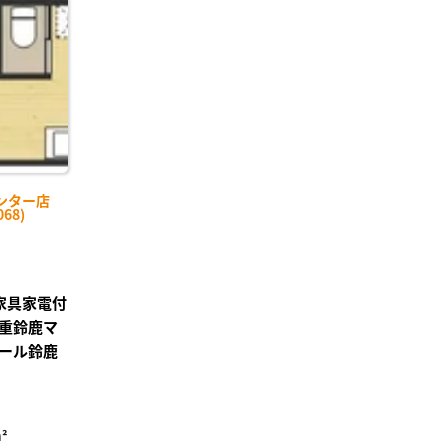
に入
り登
録
ンター店
68)
重家具家電付
重鈴鹿マ
ール鈴鹿
²