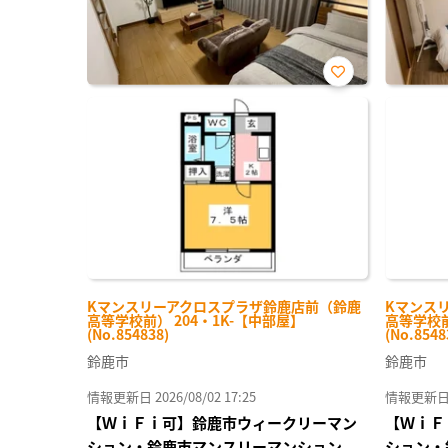
お気
に入
り登
録
Kマンスリーアクロスプラザ鈴鹿店前（鈴鹿
Kマンス
高等学校前） 204・1K-【中部屋】
高等学校前
(No.854838)
(No.8548
鈴鹿市
鈴鹿市
情報更新日 2026/08/02 17:25
情報更新日 20
【ＷｉＦｉ可】鈴鹿市ウィークリーマン
【ＷｉＦ
ション・鈴鹿市マンスリーマンション
ション・