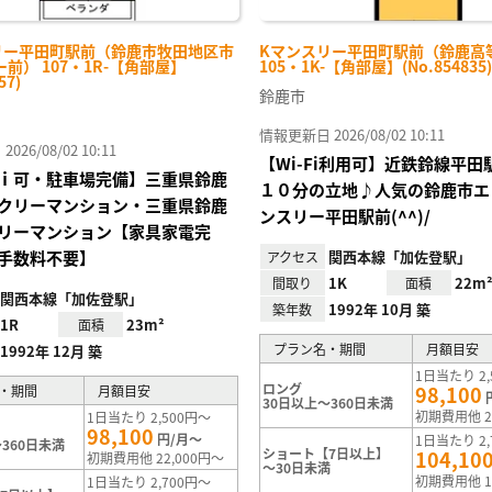
リー平田町駅前（鈴鹿市牧田地区市
Kマンスリー平田町駅前（鈴鹿高
前） 107・1R-【角部屋】
105・1K-【角部屋】(No.854835)
57)
鈴鹿市
情報更新日 2026/08/02 10:11
26/08/02 10:11
【Wi-Fi利用可】近鉄鈴線平
ｉ可・駐車場完備】三重県鈴鹿
１０分の立地♪人気の鈴鹿市エ
クリーマンション・三重県鈴鹿
ンスリー平田駅前(^^)/
リーマンション【家具家電完
手数料不要】
関西本線「加佐登駅」
アクセス
1K
22m
間取り
面積
関西本線「加佐登駅」
1992年 10月 築
築年数
1R
23m²
面積
プラン名・期間
月額目安
1992年 12月 築
1日当たり 2,
ロング
98,100
・期間
月額目安
30日以上～360日未満
初期費用他 2
1日当たり 2,500円～
98,100
円/月～
1日当たり 2,
360日未満
ショート【7日以上】
104,10
初期費用他 22,000円～
～30日未満
初期費用他 1
1日当たり 2,700円～