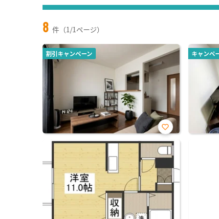
8
件（1/1ページ）
割引キャンペーン
キャンペ
お気
に入
り登
録