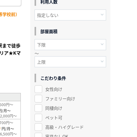
利用人数
等学校前）
部屋面積
田駅まで徒歩
リア★Kマ
～
こだわり条件
²
女性向け
ファミリー向け
500円～
同棲向け
円/月～
2,000円～
ペット可
700円～
高級・ハイグレード
0
円/月～
6,500円～
家具なしOK