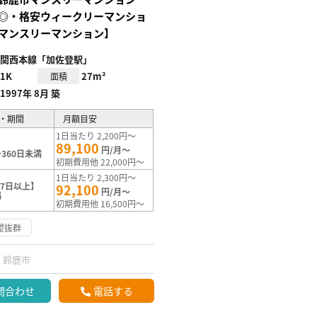
◎・格安ウィークリーマンショ
マンスリーマンション】
関西本線「加佐登駅」
1K
27m²
面積
1997年 8月 築
・期間
月額目安
1日当たり 2,200円～
89,100
円/月～
360日未満
初期費用他 22,000円～
1日当たり 2,300円～
7日以上】
92,100
円/月～
満
初期費用他 16,500円～
望抜群
鈴鹿市
問合わせ
電話する