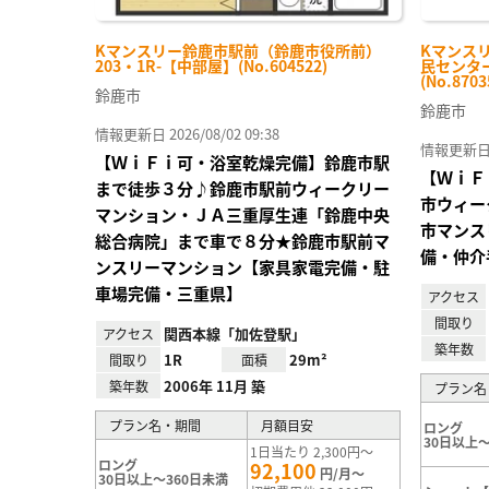
Kマンスリー鈴鹿市駅前（鈴鹿市役所前）
Kマンス
203・1R-【中部屋】(No.604522)
民センター
(No.8703
鈴鹿市
鈴鹿市
情報更新日 2026/08/02 09:38
情報更新日 20
【ＷｉＦｉ可・浴室乾燥完備】鈴鹿市駅
【ＷｉＦ
まで徒歩３分♪鈴鹿市駅前ウィークリー
市ウィー
マンション・ＪＡ三重厚生連「鈴鹿中央
市マンス
総合病院」まで車で８分★鈴鹿市駅前マ
備・仲介
ンスリーマンション【家具家電完備・駐
車場完備・三重県】
アクセス
間取り
関西本線「加佐登駅」
アクセス
築年数
1R
29m²
間取り
面積
2006年 11月 築
築年数
プラン名
プラン名・期間
月額目安
ロング
30日以上～
1日当たり 2,300円～
ロング
92,100
円/月～
30日以上～360日未満