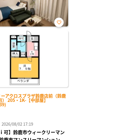
お気
に入
り登
録
リーアクロスプラザ鈴鹿店前（鈴鹿
） 205・1K-【中部屋】
39)
26/08/02 17:19
ｉ可】鈴鹿市ウィークリーマン
鈴鹿市マンスリーマンション