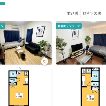
並び順
ーン
割引キャンペーン
お気
に入
り登
録