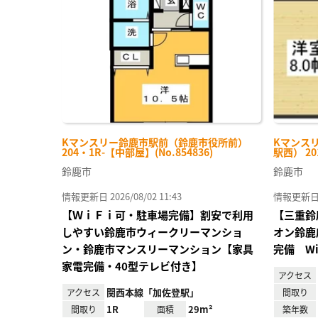
に入
り登
録
Kマンスリー鈴鹿市駅前（鈴鹿市役所前）
Kマンス
204・1R-【中部屋】(No.854836)
駅西） 20
鈴鹿市
鈴鹿市
情報更新日 2026/08/02 11:43
情報更新日 20
【ＷｉＦｉ可・駐車場完備】割安で利用
【三重鈴
しやすい鈴鹿市ウィークリーマンショ
オン鈴鹿
ン・鈴鹿市マンスリーマンション【家具
完備 Wi
家電完備・40型テレビ付き】
アクセス
関西本線「加佐登駅」
アクセス
間取り
1R
29m²
間取り
面積
築年数