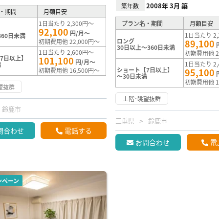
2008年 3月 築
築年数
・期間
月額目安
1日当たり 2,300円～
プラン名・期間
月額目安
92,100
円/月～
1日当たり 2,
360日未満
ロング
初期費用他 22,000円～
89,100
30日以上～360日未満
1日当たり 2,600円～
初期費用他 2
7日以上】
101,100
円/月～
1日当たり 2,
満
ショート【7日以上】
初期費用他 16,500円～
95,100
～30日未満
初期費用他 1
望抜群
上階･眺望抜群
鈴鹿市
三重県
鈴鹿市
問合わせ
電話する
お問合わせ
電
ンペーン