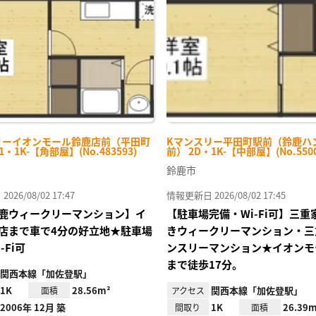
に入
り登
録
リーイオンモール鈴鹿店前（平田町
Kマンスリー平田町駅前（鈴鹿ハ
1・1K-【角部屋】(No.483593)
前） 2D・1K-【中部屋】(No.5500
鈴鹿市
26/08/02 17:47
情報更新日 2026/08/02 17:45
鹿ウィークリーマンション】イ
【駐車場完備・Wi-Fi可】三
店まで車で4分の好立地★駐車場
きウィークリーマンション・三
-Fi可
ンスリーマンション★イオンモ
まで徒歩17分。
関西本線「加佐登駅」
1K
28.56m²
関西本線「加佐登駅」
面積
アクセス
2006年 12月 築
1K
26.39m
間取り
面積