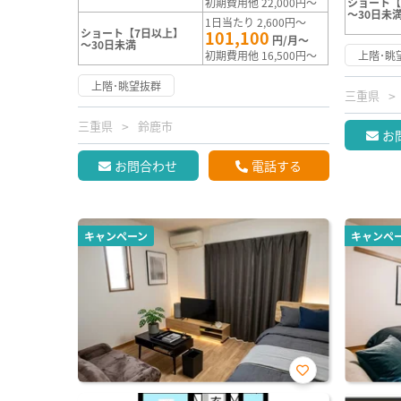
初期費用他 22,000円～
ショート【
～30日未
1日当たり 2,600円～
ショート【7日以上】
101,100
円/月～
～30日未満
初期費用他 16,500円～
上階･眺
上階･眺望抜群
三重県
三重県
鈴鹿市
お
お問合わせ
電話する
キャンペーン
キャンペ
お気