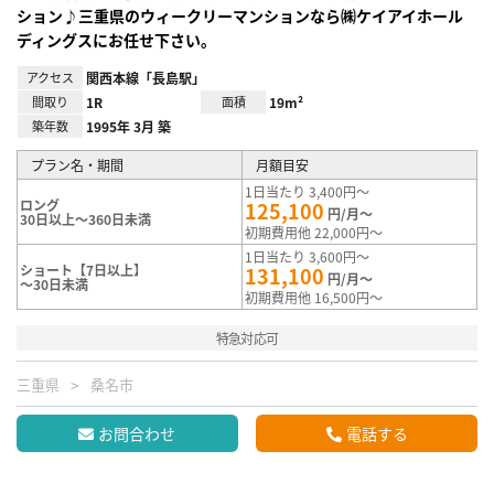
ション♪三重県のウィークリーマンションなら㈱ケイアイホール
ディングスにお任せ下さい。
アクセス
関西本線「長島駅」
間取り
1R
面積
19m²
築年数
1995年 3月 築
プラン名・期間
月額目安
1日当たり 3,400円～
ロング
125,100
円/月～
30日以上～360日未満
初期費用他 22,000円～
1日当たり 3,600円～
ショート【7日以上】
131,100
円/月～
～30日未満
初期費用他 16,500円～
特急対応可
三重県
桑名市
お問合わせ
電話する