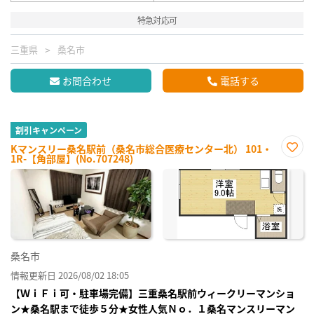
特急対応可
三重県
桑名市
お問合わせ
電話する
割引キャンペーン
Kマンスリー桑名駅前（桑名市総合医療センター北） 101・
1R-【角部屋】(No.707248)
お気
に入
り登
録
桑名市
情報更新日 2026/08/02 18:05
【ＷｉＦｉ可・駐車場完備】三重桑名駅前ウィークリーマンショ
ン★桑名駅まで徒歩５分★女性人気Ｎｏ．１桑名マンスリーマン