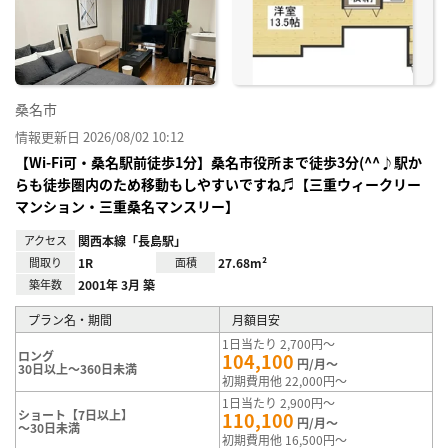
り登
録
桑名市
情報更新日 2026/08/02 10:12
【Wi-Fi可・桑名駅前徒歩1分】桑名市役所まで徒歩3分(^^♪駅か
らも徒歩圏内のため移動もしやすいですね♬【三重ウィークリー
マンション・三重桑名マンスリー】
アクセス
関西本線「長島駅」
間取り
1R
面積
27.68m²
築年数
2001年 3月 築
プラン名・期間
月額目安
1日当たり 2,700円～
ロング
104,100
円/月～
30日以上～360日未満
初期費用他 22,000円～
1日当たり 2,900円～
ショート【7日以上】
110,100
円/月～
～30日未満
初期費用他 16,500円～