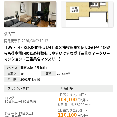
に入
り登
録
桑名市
情報更新日 2026/08/02 10:12
【Wi-Fi可・桑名駅前徒歩1分】桑名市役所まで徒歩3分(^^♪駅か
らも徒歩圏内のため移動もしやすいですね♬【三重ウィークリー
マンション・三重桑名マンスリー】
アクセス
関西本線「長島駅」
間取り
1R
面積
27.68m²
築年数
2001年 3月 築
プラン名・期間
月額目安
1日当たり 2,700円～
ロング
104,100
円/月～
30日以上～360日未満
初期費用他 22,000円～
1日当たり 2,900円～
ショート【7日以上】
110,100
円/月～
～30日未満