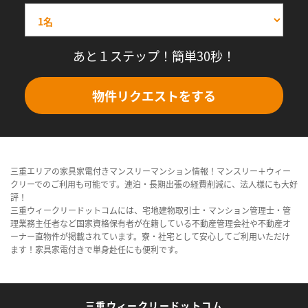
あと１ステップ！簡単30秒！
物件リクエストをする
三重エリアの家具家電付きマンスリーマンション情報！マンスリー＋ウィー
クリーでのご利用も可能です。連泊・長期出張の経費削減に、法人様にも大好
評！
三重ウィークリードットコムには、宅地建物取引士・マンション管理士・管
理業務主任者など国家資格保有者が在籍している不動産管理会社や不動産オ
ーナー直物件が掲載されています。寮・社宅として安心してご利用いただけ
ます！家具家電付きで単身赴任にも便利です。
三重ウィークリードットコム