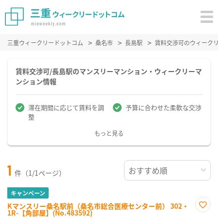
三重ウィークリードットコム
桑名市
長島駅
賃料交渉可のウィーク
賃料交渉可/長島駅のマンスリーマンション・ウィークリーマ
ンション情報
滞在期間に応じて賃料を調
予算に合わせた柔軟な交渉
整
もっと見る
1
件（1/1ページ）
キャンペーン
Kマンスリー桑名駅前（桑名市総合医療センター前） 302・
1R-【角部屋】(No.483592)
お気