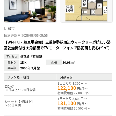
り登
録
伊勢市
情報更新日 2026/08/06 09:56
【Wi-Fi可・駐車場完備】三重伊勢駅周辺ウィークリー♬嬉しい浴
室乾燥機付き★角部屋でTVモニターフォンで防犯面も安心(*‘∀‘)
アクセス
参宮線「宮川駅」
間取り
1DK
面積
30.98m²
築年数
2005年 3月 築
プラン名・期間
月額目安
1日当たり 3,300円～
ロング
122,100
円/月～
30日以上～360日未満
初期費用他 22,000円～
1日当たり 3,600円～
ショート【7日以上】
131,100
円/月～
～30日未満
初期費用他 16,500円～