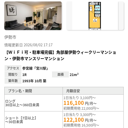
に入
り登
録
伊勢市
情報更新日 2026/08/02 17:17
【ＷｉＦｉ可・駐車場完備】角部屋伊勢ウィークリーマンショ
ン・伊勢市マンスリーマンション
アクセス
参宮線「宮川駅」
間取り
1R
面積
21m²
築年数
1993年 10月 築
プラン名・期間
月額目安
1日当たり 3,100円～
ロング
116,100
円/月～
30日以上～360日未満
初期費用他 22,000円～
1日当たり 3,300円～
ショート【7日以上】
122,100
円/月～
～30日未満
初期費用他 16,500円～