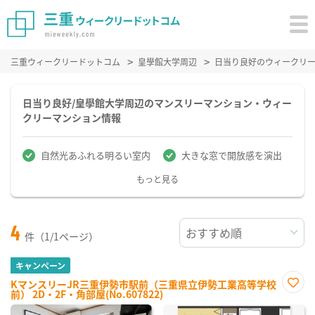
三重ウィークリードットコム
皇學館大学周辺
日当り良好のウィークリ
日当り良好/皇學館大学周辺のマンスリーマンション・ウィー
クリーマンション情報
自然光あふれる明るい室内
大きな窓で開放感を演出
もっと見る
4
件（1/1ページ）
キャンペーン
KマンスリーJR三重伊勢市駅前（三重県立伊勢工業高等学校
前） 2D・2F・角部屋(No.607822)
お気
に入