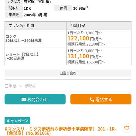
アクセス
参宮線「宮川駅」
間取り
1DK
面積
30.98m²
築年数
2005年 3月 築
プラン名・期間
月額目安
1日当たり 3,300円～
ロング
122,100
円/月～
30日以上～360日未満
初期費用他 22,000円～
1日当たり 3,600円～
ショート【7日以上】
131,100
円/月～
～30日未満
初期費用他 16,500円～
日当り良好
三重県
伊勢市
お問合わせ
電話する
キャンペーン
Kマンスリーミタス伊勢前８伊勢赤十字病院南） 201・1R-
【角部屋】(No.891666)
お気