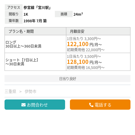
アクセス
参宮線「宮川駅」
間取り
1K
面積
24m²
築年数
1998年 7月 築
プラン名・期間
月額目安
1日当たり 3,300円～
ロング
122,100
円/月～
30日以上～360日未満
初期費用他 22,000円～
1日当たり 3,500円～
ショート【7日以上】
128,100
円/月～
～30日未満
初期費用他 16,500円～
日当り良好
三重県
伊勢市
お問合わせ
電話する