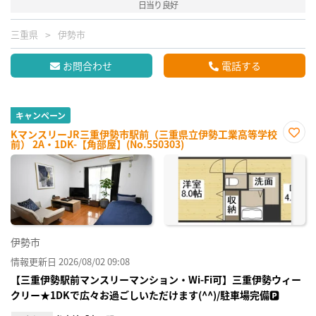
日当り良好
三重県
伊勢市
お問合わせ
電話する
キャンペーン
KマンスリーJR三重伊勢市駅前（三重県立伊勢工業高等学校
前） 2A・1DK-【角部屋】(No.550303)
お気
に入
り登
録
伊勢市
情報更新日 2026/08/02 09:08
【三重伊勢駅前マンスリーマンション・Wi-Fi可】三重伊勢ウィー
クリー★1DKで広々お過ごしいただけます(^^)/駐車場完備🅿