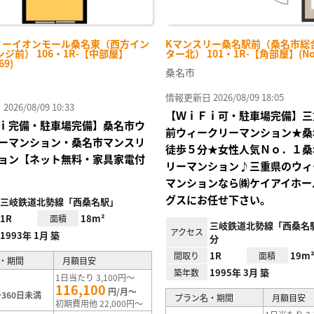
リーイオンモール桑名東（西方イン
Kマンスリー桑名駅前（桑名市総
ジ前） 106・1R-【中部屋】
ター北） 101・1R-【角部屋】(No.
69)
桑名市
情報更新日 2026/08/09 18:05
26/08/09 10:33
【ＷｉＦｉ可・駐車場完備】三
ｉ完備・駐車場完備】桑名市ウ
前ウィークリーマンション★桑
ーマンション・桑名市マンスリ
徒歩５分★女性人気Ｎｏ．１桑
ョン【ネット無料・家具家電付
リーマンション♪三重県のウィ
マンションなら㈱ケイアイホー
グスにお任せ下さい。
三岐鉄道北勢線「西桑名駅」
1R
18m²
面積
三岐鉄道北勢線「西桑名
アクセス
1993年 1月 築
分
1R
19m
間取り
面積
・期間
月額目安
1995年 3月 築
築年数
1日当たり 3,100円～
116,100
円/月～
360日未満
プラン名・期間
月額目安
初期費用他 22,000円～