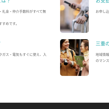
とは？
お支
・礼金・仲介手数料がすべて無
お申し
すすめです。
て
三重
やガス・電気もすぐに使え、入
地域情
のマン