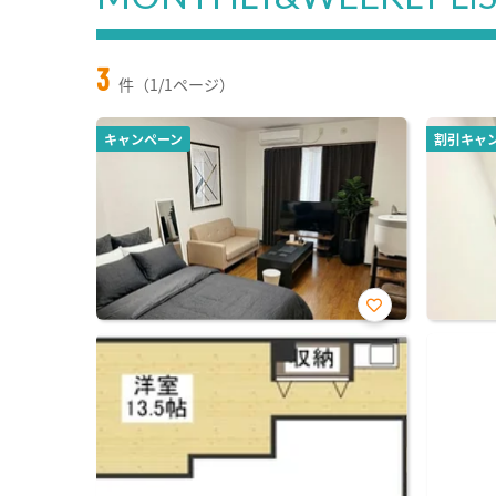
3
件（1/1ページ）
キャンペーン
割引キャ
お気
に入
り登
録