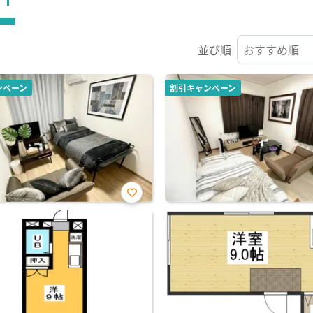
並び順
ンペーン
割引キャンペーン
お気
に入
り登
録