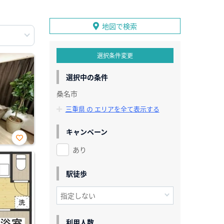
地図で検索
選択条件変更
選択中の条件
桑名市
三重県 の エリアを全て表示する
キャンペーン
あり
お気
に入
り登
録
駅徒歩
利用人数