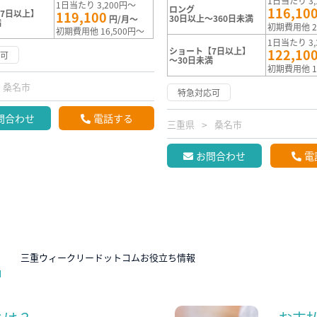
1日当たり 3,
1日当たり 3,200円～
ロング
116,10
7日以上】
119,100
30日以上～360日未満
円/月～
満
初期費用他 2
初期費用他 16,500円～
1日当たり 3,
ショート【7日以上】
122,10
応可
～30日未満
初期費用他 1
桑名市
特急対応可
問合わせ
電話する
三重県
桑名市
お問合わせ
電
N
三重ウィークリードットコムお役立ち情報