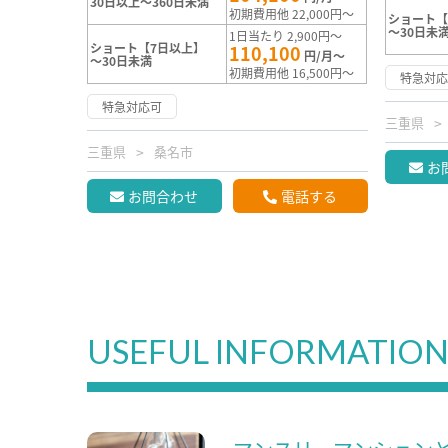
30日以上～360日未満
初期費用他 22,000円～
ショート【
～30日未
1日当たり 2,900円～
ショート【7日以上】
110,100
円/月～
～30日未満
初期費用他 16,500円～
特急対
特急対応可
三重県
三重県
桑名市
お
お問合わせ
電話する
USEFUL INFORMATIO