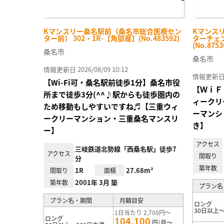
Kマンスリー桑名駅前（桑名市総合医療セン
Kマンス
ター前） 302・1R-【角部屋】(No.483592)
ターチェン
(No.8753
桑名市
桑名市
情報更新日 2026/08/09 10:12
情報更新日 20
【Wi-Fi可・桑名駅前徒歩1分】桑名市役
【ＷｉＦ
所まで徒歩3分(^^♪駅からも徒歩圏内の
ィークリ
ため移動もしやすいですね♬【三重ウィ
ーマンシ
ークリーマンション・三重桑名マンスリ
き】
ー】
アクセス
三岐鉄道北勢線「西桑名駅」徒歩7
アクセス
間取り
分
築年数
1R
27.68m²
間取り
面積
2001年 3月 築
築年数
プラン名
プラン名・期間
月額目安
ロング
30日以上～
1日当たり 2,700円～
ロング
104,100
円/月～