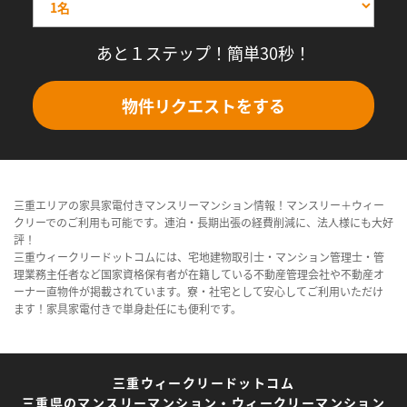
あと１ステップ！簡単30秒！
物件リクエストをする
三重エリアの家具家電付きマンスリーマンション情報！マンスリー＋ウィー
クリーでのご利用も可能です。連泊・長期出張の経費削減に、法人様にも大好
評！
三重ウィークリードットコムには、宅地建物取引士・マンション管理士・管
理業務主任者など国家資格保有者が在籍している不動産管理会社や不動産オ
ーナー直物件が掲載されています。寮・社宅として安心してご利用いただけ
ます！家具家電付きで単身赴任にも便利です。
三重ウィークリードットコム
三重県のマンスリーマンション・ウィークリーマンション