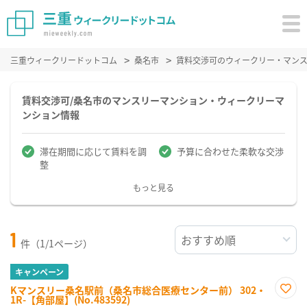
三重ウィークリードットコム
桑名市
賃料交渉可のウィークリー・マン
賃料交渉可/桑名市のマンスリーマンション・ウィークリーマ
ンション情報
滞在期間に応じて賃料を調
予算に合わせた柔軟な交渉
整
もっと見る
1
件（1/1ページ）
キャンペーン
Kマンスリー桑名駅前（桑名市総合医療センター前） 302・
1R-【角部屋】(No.483592)
お気