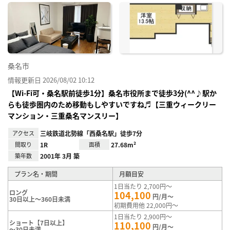
に入
り登
録
桑名市
情報更新日 2026/08/02 10:12
【Wi-Fi可・桑名駅前徒歩1分】桑名市役所まで徒歩3分(^^♪駅か
らも徒歩圏内のため移動もしやすいですね♬【三重ウィークリー
マンション・三重桑名マンスリー】
アクセス
三岐鉄道北勢線「西桑名駅」徒歩7分
間取り
1R
面積
27.68m²
築年数
2001年 3月 築
プラン名・期間
月額目安
1日当たり 2,700円～
ロング
104,100
円/月～
30日以上～360日未満
初期費用他 22,000円～
1日当たり 2,900円～
ショート【7日以上】
110,100
円/月～
～30日未満