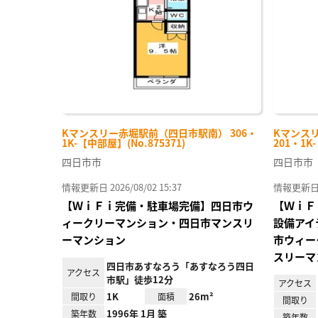
り登
録
Kマンスリー赤堀駅前（四日市駅南） 306・
Kマンス
1K-【中部屋】(No.875371)
201・1K
四日市市
四日市市
情報更新日 2026/08/02 15:37
情報更新日 20
【ＷｉＦｉ完備・駐車場完備】四日市ウ
【ＷｉＦ
ィークリーマンション・四日市マンスリ
設備アイ
ーマンション
市ウィー
スリーマ
四日市あすなろう「あすなろう四日
アクセス
市駅」徒歩12分
アクセス
1K
26m²
間取り
面積
間取り
1996年 1月 築
築年数
築年数