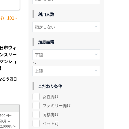
利用人数
） 101・
部屋面積
日市ウィ
ンスリー
マンショ
～
】
なろう四日
こだわり条件
²
女性向け
ファミリー向け
同棲向け
500円～
円/月～
ペット可
2,000円～