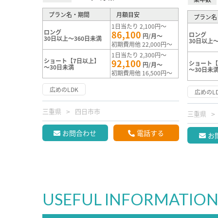
プラン名・期間
月額目安
プラン名
1日当たり 2,100円～
ロング
86,100
ロング
円/月～
30日以上～360日未満
30日以上～
初期費用他 22,000円～
1日当たり 2,300円～
ショート【7日以上】
92,100
ショート【
円/月～
～30日未満
～30日未
初期費用他 16,500円～
広めのLDK
広めのL
三重県
四日市市
三重県
お問合わせ
電話する
お
USEFUL INFORMATIO