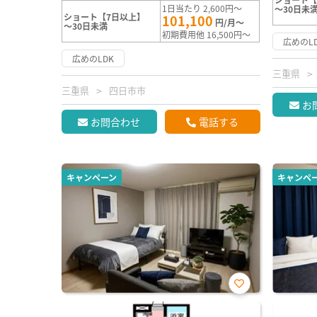
1日当たり 2,600円～
～30日未
ショート【7日以上】
101,100
円/月～
～30日未満
初期費用他 16,500円～
広めのL
広めのLDK
三重県
三重県
四日市市
お
お問合わせ
電話する
キャンペーン
キャンペ
お気
に入