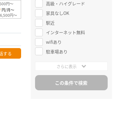
高級・ハイグレード
600円～
0
円/月～
家具なしOK
6,500円～
駅近
インターネット無料
wifiあり
駐車場あり
話する
さらに表示