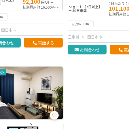
92,100
円/月～
1日当たり 2,
満
ショート【7日以上】
初期費用他 16,500円～
101,10
～30日未満
初期費用他 1
DK
広めのLDK
四日市市
三重県
四日市市
問合わせ
電話する
お問合わせ
電
ーン
お気
に入