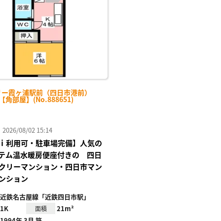
り登
録
リー霞ヶ浦駅前（四日市港前）
-【角部屋】(No.888651)
26/08/02 15:14
ｉ利用可・駐車場完備】人気の
テム温水暖房便座付きの 四日
クリーマンション・四日市マン
ンション
近鉄名古屋線「近鉄四日市駅」
1K
21m²
面積
1994年 3月 築