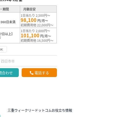
・期間
月額目安
1日当たり 2,500円～
98,100
円/月～
360日未満
初期費用他 22,000円～
1日当たり 2,600円～
7日以上】
101,100
円/月～
満
初期費用他 16,500円～
DK
四日市市
問合わせ
電話する
N
三重ウィークリードットコムお役立ち情報