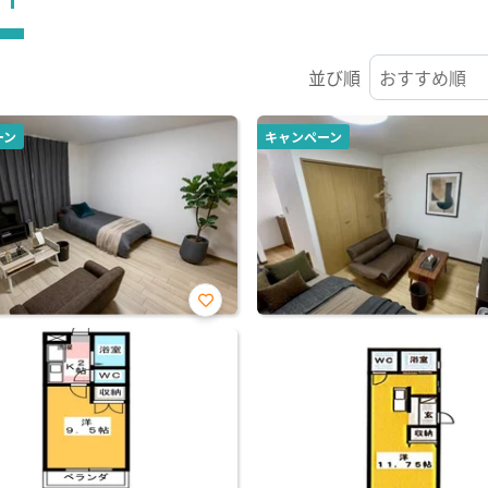
並び順
ーン
キャンペーン
お気
に入
り登
録