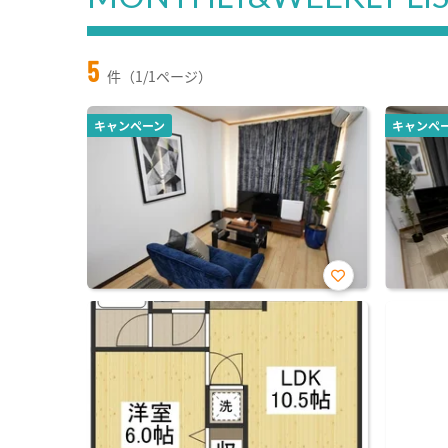
5
件（1/1ページ）
キャンペーン
キャンペ
お気
に入
り登
録