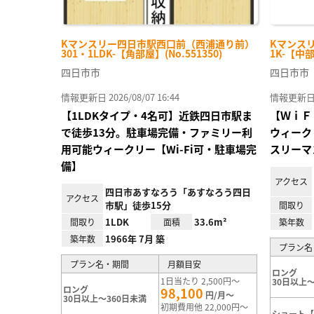
Kマンスリー四日市駅西口前（西浦通り前）
Kマンスリ
301・1LDK-【角部屋】(No.551350)
1K-【中部
四日市市
四日市市
情報更新日 2026/08/07 16:44
情報更新日 20
【1LDKタイプ・4名可】近鉄四日市駅ま
【ＷｉＦ
で徒歩13分。駐車場完備・ファミリー利
ウィーク
用可能ウィークリー【Wi-Fi可・駐車場完
スリーマ
備】
アクセス
四日市あすなろう「あすなろう四日
アクセス
市駅」徒歩15分
間取り
1LDK
33.6m²
間取り
面積
築年数
1966年 7月 築
築年数
プラン名
プラン名・期間
月額目安
ロング
1日当たり 2,500円～
30日以上～
ロング
98,100
円/月～
30日以上～360日未満
初期費用他 22,000円～
ショート【