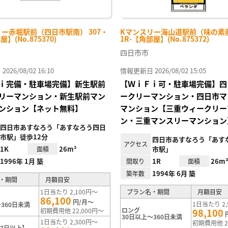
ー赤堀駅前（四日市駅南） 307・
Kマンスリー海山道駅前（味の素前
屋】(No.875370)
1R-【角部屋】(No.875372)
四日市市
26/08/02 16:10
情報更新日 2026/08/02 15:05
ｉ完備・駐車場完備】新生駅前
【ＷｉＦｉ可・駐車場完備】四
リーマンション・新生駅前マン
ークリーマンション・四日市マ
ンション【ネット無料】
マンション【三重ウィークリー
ン・三重マンスリーマンション
四日市あすなろう「あすなろう四日
市駅」徒歩12分
四日市あすなろう「あす
アクセス
1K
26m²
市駅」
面積
1996年 1月 築
1R
26m
間取り
面積
1994年 6月 築
築年数
・期間
月額目安
1日当たり 2,100円～
プラン名・期間
月額目安
86,100
円/月～
1日当たり 2,
360日未満
ロング
初期費用他 22,000円～
98,100
30日以上～360日未満
1日当たり 2,300円～
初期費用他 2
7日以上】