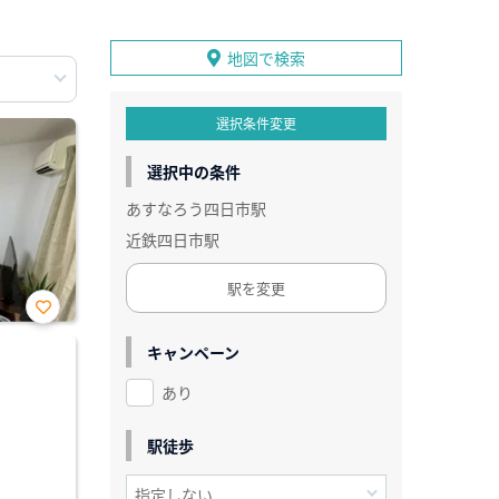
地図で検索
選択条件変更
選択中の条件
あすなろう四日市駅
近鉄四日市駅
駅を変更
お気
に入
キャンペーン
り登
録
あり
駅徒歩