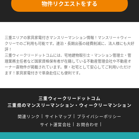
物件リクエストをする
三重エリアの家具家電付きマンスリーマンション情報！マンスリー＋ウィー
クリーでのご利用も可能です。連泊・長期出張の経費削減に、法人様にも大好
評！
三重ウィークリードットコムには、宅地建物取引士・マンション管理士・管
理業務主任者など国家資格保有者が在籍している不動産管理会社や不動産オ
ーナー直物件が掲載されています。寮・社宅として安心してご利用いただけ
ます！家具家電付きで単身赴任にも便利です。
三重ウィークリードットコム
三重県のマンスリーマンション・ウィークリーマンション
関連リンク
サイトマップ
プライバシーポリシー
サイト運営会社
お問合わせ