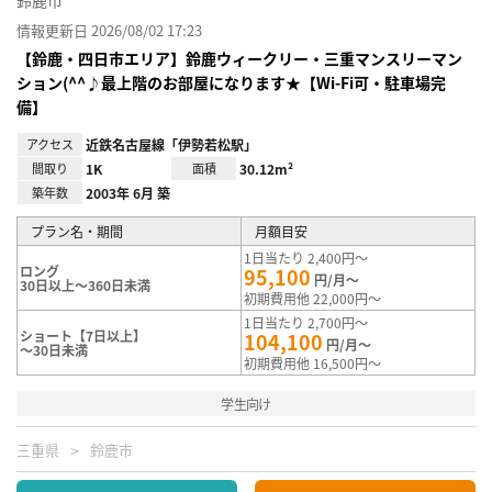
情報更新日 2026/08/02 17:23
【鈴鹿・四日市エリア】鈴鹿ウィークリー・三重マンスリーマン
ション(^^♪最上階のお部屋になります★【Wi-Fi可・駐車場完
備】
アクセス
近鉄名古屋線「伊勢若松駅」
間取り
1K
面積
30.12m²
築年数
2003年 6月 築
プラン名・期間
月額目安
1日当たり 2,400円～
ロング
95,100
円/月～
30日以上～360日未満
初期費用他 22,000円～
1日当たり 2,700円～
ショート【7日以上】
104,100
円/月～
～30日未満
初期費用他 16,500円～
学生向け
三重県
鈴鹿市