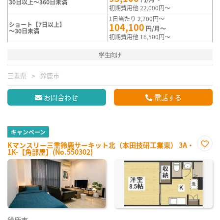
30日以上～360日未満
初期費用他 22,000円～
1日当たり 2,700円～
ショート【7日以上】
104,100
円/月～
～30日未満
初期費用他 16,500円～
学生向け
三重県
鈴鹿市
お問合わせ
電話する
キャンペーン
Kマンスリー三重鈴鹿サーキット北（本田技研工業東） 3A・
1K-【角部屋】(No.550302)
お気
に入
り登
録
鈴鹿市