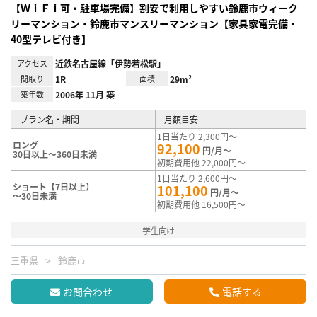
【ＷｉＦｉ可・駐車場完備】割安で利用しやすい鈴鹿市ウィーク
リーマンション・鈴鹿市マンスリーマンション【家具家電完備・
40型テレビ付き】
アクセス
近鉄名古屋線「伊勢若松駅」
間取り
1R
面積
29m²
築年数
2006年 11月 築
プラン名・期間
月額目安
1日当たり 2,300円～
ロング
92,100
円/月～
30日以上～360日未満
初期費用他 22,000円～
1日当たり 2,600円～
ショート【7日以上】
101,100
円/月～
～30日未満
初期費用他 16,500円～
学生向け
三重県
鈴鹿市
お問合わせ
電話する