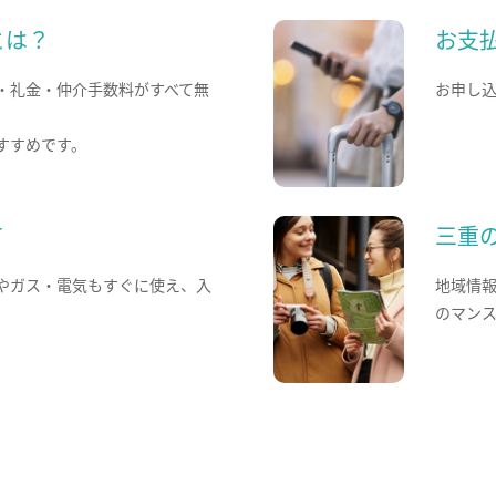
とは？
お支
・礼金・仲介手数料がすべて無
お申し
すすめです。
て
三重
やガス・電気もすぐに使え、入
地域情
のマン