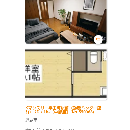
お気
に入
り登
録
Kマンスリー平田町駅前（鈴鹿ハンター店
前） 2D・1K-【中部屋】(No.550068)
鈴鹿市
情報更新日 2026/08/02 17:45