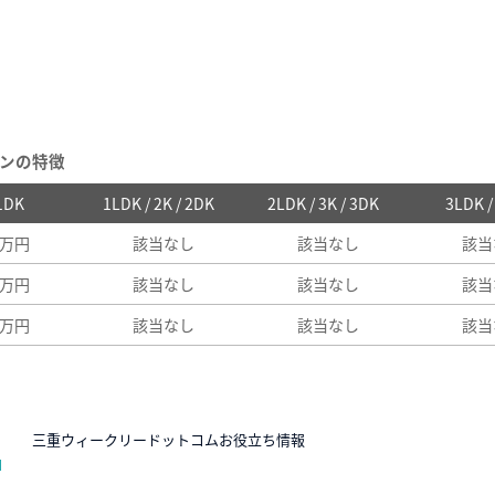
ンの特徴
 1DK
1LDK / 2K / 2DK
2LDK / 3K / 3DK
3LDK 
2万円
該当なし
該当なし
該当
1万円
該当なし
該当なし
該当
1万円
該当なし
該当なし
該当
N
三重ウィークリードットコムお役立ち情報