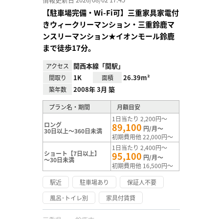
【駐車場完備・Wi-Fi可】三重家具家電付
きウィークリーマンション・三重鈴鹿マ
ンスリーマンション★イオンモール鈴鹿
まで徒歩17分。
関西本線「関駅」
アクセス
1K
26.39m²
間取り
面積
2008年 3月 築
築年数
プラン名・期間
月額目安
1日当たり 2,200円～
ロング
89,100
円/月～
30日以上～360日未満
初期費用他 22,000円～
1日当たり 2,400円～
ショート【7日以上】
95,100
円/月～
～30日未満
初期費用他 16,500円～
駅近
駐車場あり
保証人不要
風呂･トイレ別
家具付賃貸