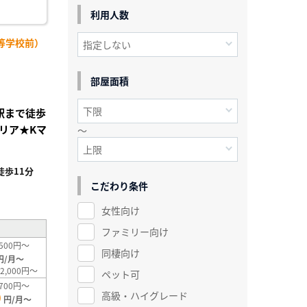
利用人数
等学校前）
部屋面積
田駅まで徒歩
リア★Kマ
～
歩11分
こだわり条件
²
女性向け
ファミリー向け
500円～
同棲向け
円/月～
2,000円～
ペット可
700円～
高級・ハイグレード
0
円/月～