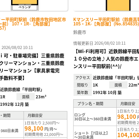
リー平田町駅前（鈴鹿市牧田地区市
Kマンスリー平田町駅前（鈴鹿高
前） 107・1R-【角部屋】
105・1K-【角部屋】(No.854835)
57)
鈴鹿市
情報更新日 2026/08/02 10:11
26/08/02 10:11
【Wi-Fi利用可】近鉄鈴線平
ｉ可・駐車場完備】三重県鈴鹿
１０分の立地♪人気の鈴鹿市エ
クリーマンション・三重県鈴鹿
ンスリー平田駅前(^^)/
リーマンション【家具家電完
手数料不要】
近鉄鈴鹿線「平田町駅」徒
アクセス
1K
22m
間取り
面積
近鉄鈴鹿線「平田町駅」
1992年 10月 築
築年数
1R
23m²
面積
プラン名・期間
月額目安
1992年 12月 築
1日当たり 2,
ロング
98,100
・期間
月額目安
30日以上～360日未満
初期費用他 2
1日当たり 2,500円～
98,100
円/月～
1日当たり 2,
360日未満
ショート【7日以上】
104,10
初期費用他 22,000円～
～30日未満