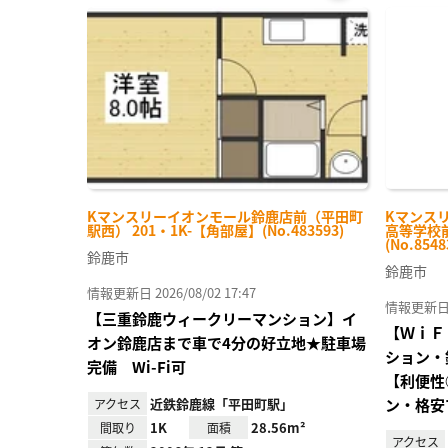
お気
に入
り登
録
Kマンスリーイオンモール鈴鹿店前（平田町
Kマンス
駅西） 201・1K-【角部屋】(No.483593)
高等学校前
(No.8548
鈴鹿市
鈴鹿市
情報更新日 2026/08/02 17:47
情報更新日 20
【三重鈴鹿ウィークリーマンション】イ
【ＷｉＦ
オン鈴鹿店まで車で4分の好立地★駐車場
ション・
完備 Wi-Fi可
【利便性
近鉄鈴鹿線「平田町駅」
ン・格安
アクセス
1K
28.56m²
間取り
面積
アクセス