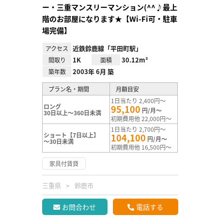
ー・三重マンスリーマンション(^^♪最上
階のお部屋になります★【Wi-Fi可・駐車
場完備】
近鉄鈴鹿線「平田町駅」
アクセス
1K
30.12m²
間取り
面積
2003年 6月 築
築年数
プラン名・期間
月額目安
1日当たり 2,400円～
ロング
95,100
円/月～
30日以上～360日未満
初期費用他 22,000円～
1日当たり 2,700円～
ショート【7日以上】
104,100
円/月～
～30日未満
初期費用他 16,500円～
家具付賃貸
三重県
鈴鹿市
お問合わせ
電話する