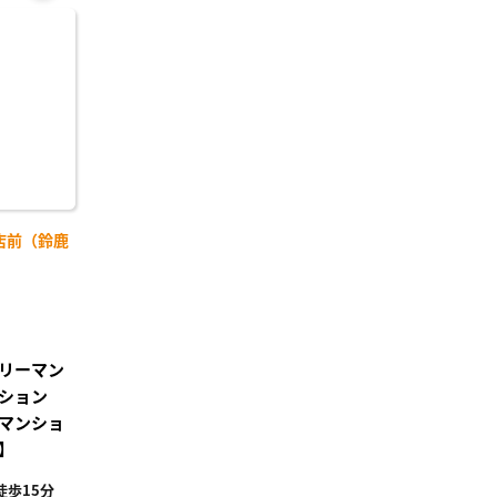
お気
に入
り登
録
店前（鈴鹿
】
リーマン
ション
マンショ
】
歩15分