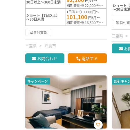
円/月～
30日以上～360日未満
初期費用他 22,000円～
ショート【
～30日未
1日当たり 2,600円～
ショート【7日以上】
101,100
円/月～
～30日未満
初期費用他 16,500円～
家具付
家具付賃貸
三重県
三重県
鈴鹿市
お
お問合わせ
電話する
キャンペーン
割引キャ