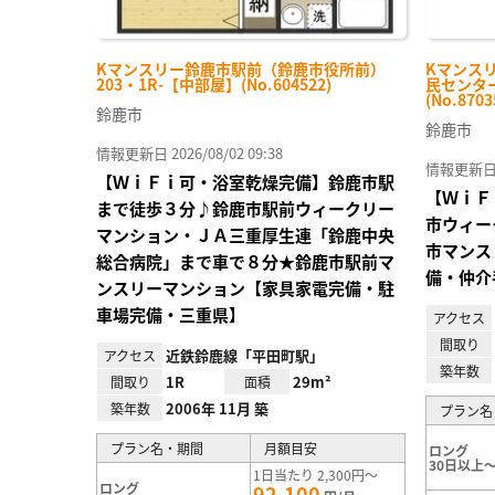
Kマンスリー鈴鹿市駅前（鈴鹿市役所前）
Kマンス
203・1R-【中部屋】(No.604522)
民センター
(No.8703
鈴鹿市
鈴鹿市
情報更新日 2026/08/02 09:38
情報更新日 20
【ＷｉＦｉ可・浴室乾燥完備】鈴鹿市駅
【ＷｉＦ
まで徒歩３分♪鈴鹿市駅前ウィークリー
市ウィー
マンション・ＪＡ三重厚生連「鈴鹿中央
市マンス
総合病院」まで車で８分★鈴鹿市駅前マ
備・仲介
ンスリーマンション【家具家電完備・駐
車場完備・三重県】
アクセス
間取り
近鉄鈴鹿線「平田町駅」
アクセス
築年数
1R
29m²
間取り
面積
2006年 11月 築
築年数
プラン名
プラン名・期間
月額目安
ロング
30日以上～
1日当たり 2,300円～
ロング
92,100