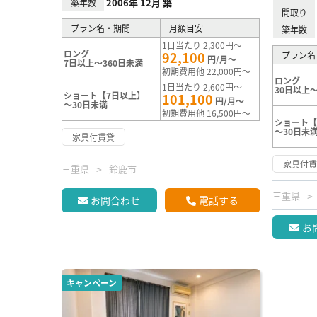
2006年 12月 築
築年数
間取り
プラン名・期間
月額目安
築年数
1日当たり 2,300円～
ロング
92,100
プラン名
円/月～
7日以上～360日未満
初期費用他 22,000円～
ロング
1日当たり 2,600円～
30日以上～
ショート【7日以上】
101,100
円/月～
～30日未満
初期費用他 16,500円～
ショート【
～30日未
家具付賃貸
家具付
三重県
鈴鹿市
三重県
お問合わせ
電話する
お
キャンペーン