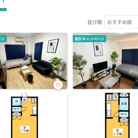
並び順
ーン
割引キャンペーン
お気
に入
り登
録