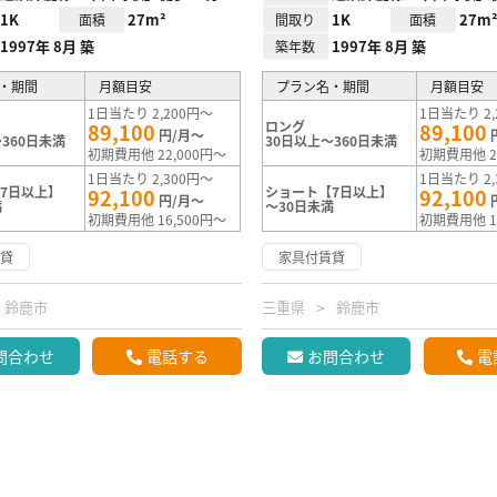
1K
27m²
1K
27m
面積
間取り
面積
1997年 8月 築
1997年 8月 築
築年数
・期間
月額目安
プラン名・期間
月額目安
1日当たり 2,200円～
1日当たり 2,
ロング
89,100
89,100
円/月～
360日未満
30日以上～360日未満
初期費用他 22,000円～
初期費用他 2
1日当たり 2,300円～
1日当たり 2,
7日以上】
ショート【7日以上】
92,100
92,100
円/月～
満
～30日未満
初期費用他 16,500円～
初期費用他 1
賃貸
家具付賃貸
鈴鹿市
三重県
鈴鹿市
問合わせ
電話する
お問合わせ
電