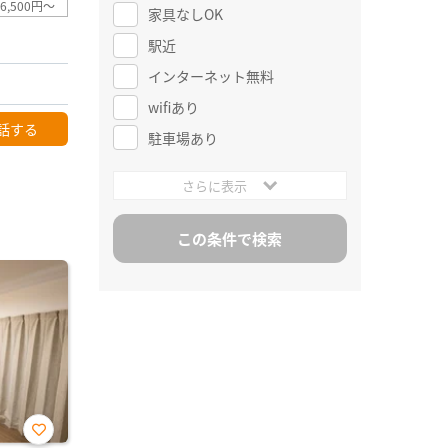
6,500円～
家具なしOK
駅近
インターネット無料
wifiあり
話する
駐車場あり
さらに表示