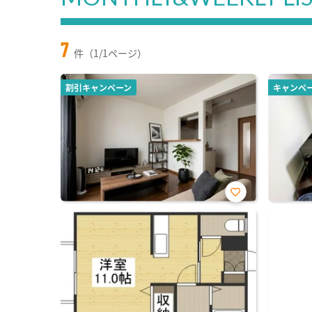
7
件（1/1ページ）
割引キャンペーン
キャンペ
お気
に入
り登
録