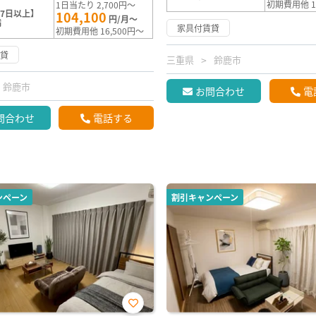
初期費用他 1
1日当たり 2,700円～
7日以上】
104,100
円/月～
満
家具付賃貸
初期費用他 16,500円～
賃貸
三重県
鈴鹿市
鈴鹿市
お問合わせ
電
問合わせ
電話する
ンペーン
割引キャンペーン